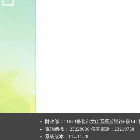
清
清
清
單)
單)
單)
:::
財政部：11673臺北市文山區羅斯福路6段142
電話總機： 23228000 傳真電話：23219758
系統版本：
114.11.28