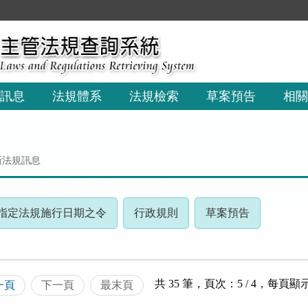
:::
訊息
法規體系
法規檢索
草案預告
相關
新法規訊息
(請
(請
(請
指定法規施行日期之令
行政規則
草案預告
按
按
按
下
下
下
R
ENTER
ENTER
ENTER
查
查
查
共 35 筆，頁次：5 / 4
，
每頁顯
一頁
下一頁
最末頁
看
看
看