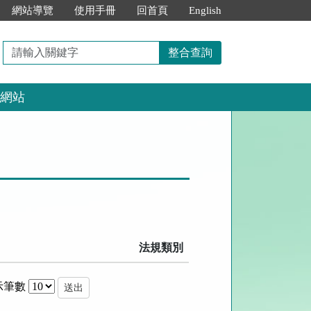
網站導覽
使用手冊
回首頁
English
請
整合查詢
輸
入
網站
關
鍵
字
法規類別
示筆數
送出