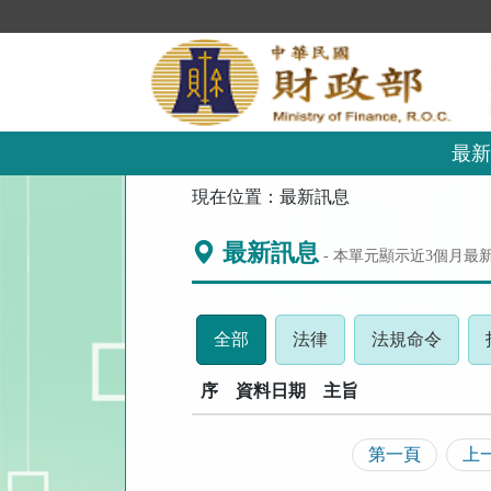
跳
到
主
要
內
容
區
最新
塊
:::
現在位置：
最新訊息
最新訊息
- 本單元顯示近
3
個月最
(請
(請
(請
全部
法律
法規命令
按
按
按
序
資料日期
下
主旨
下
下
ENTER
ENTER
ENTE
查
查
查
第一頁
上
看
看
看