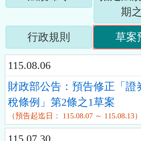
下
按
期
ENTER
下
查
(請
行政規則
草案
ENTER
看
按
查
清
115.08.06
下
看
單)
ENTER
財政部公告：預告修正「證
清
查
稅條例」第2條之1草案
單)
看
（預告起迄日： 115.08.07 ～ 115.08.13
清
115.07.30