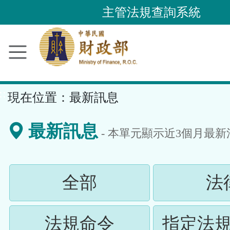
跳
主管法規查詢系統
到
主
要
內
容
::
現在位置：
最新訊息
區
塊
最新訊息
- 本單元顯示近
3
個月最新
(請
全部
法
按
(請
法規命令
指定法