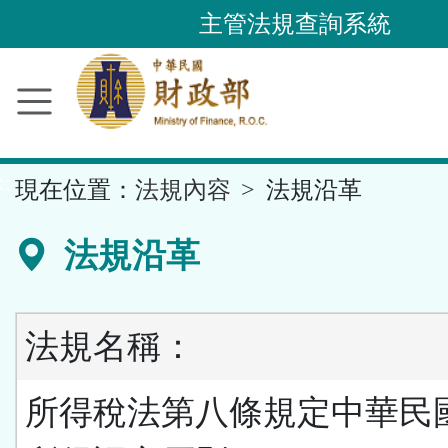
跳
主管法規查詢系統
到
主
要
內
容
::
現在位置：
法規內容
法規沿革
區
塊
法規沿革
法規名稱：
所得稅法第八條規定中華民