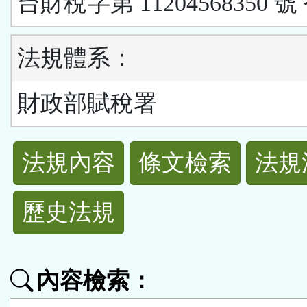
台財稅字第 11204568350 號
法規體系：
財政部賦稅署
法
法規內容
條文檢索
法規
規
歷史法規
功
能
內容檢索：
按