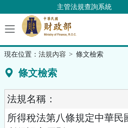
跳
主管法規查詢系統
到
主
要
內
容
::
現在位置：
法規內容
條文檢索
區
塊
條文檢索
法規名稱：
所得稅法第八條規定中華民