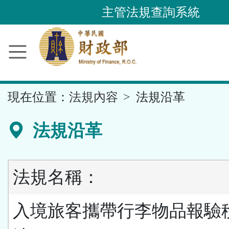
跳
主管法規查詢系統
到
主
要
內
容
::
現在位置：
法規內容
法規沿革
區
塊
法規沿革
法規名稱：
入境旅客攜帶行李物品報驗