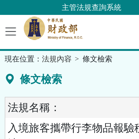
跳
主管法規查詢系統
到
主
要
內
容
::
現在位置：
法規內容
條文檢索
區
塊
條文檢索
法規名稱：
入境旅客攜帶行李物品報驗