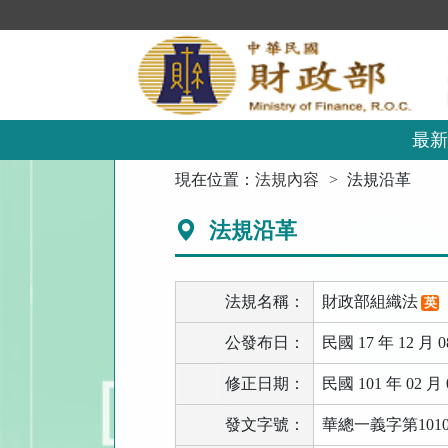
跳
到
主
要
內
容
區
最新
塊
:::
現在位置：
法規內容
法規沿革
法規沿革
法規名稱：
財政部組織法
英
公發布日：
民國 17 年 12 月 0
修正日期：
民國 101 年 02 月 
發文字號：
華總一義字第10100