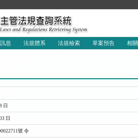
:::
訊息
法規體系
法規檢索
草案預告
相關
8 日
03 日
022711號 令