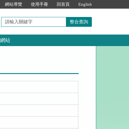
網站導覽
使用手冊
回首頁
English
請
整合查詢
輸
入
網站
關
鍵
字