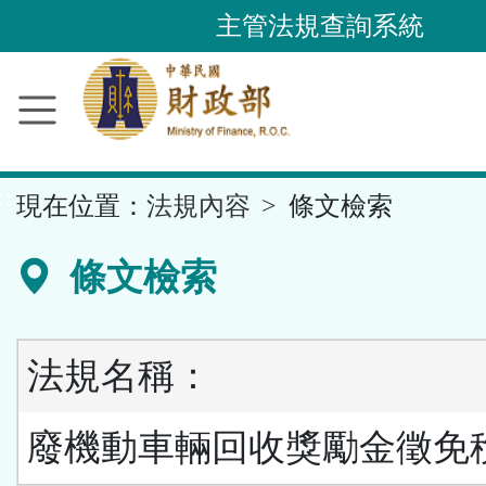
跳
主管法規查詢系統
到
主
要
內
容
::
現在位置：
法規內容
條文檢索
區
塊
條文檢索
法規名稱：
廢機動車輛回收獎勵金徵免