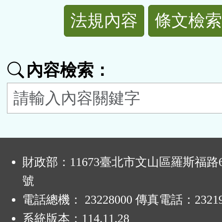
法
法規內容
條文檢索
規
功
內容檢索：
能
按
鈕
:
區
財政部：11673臺北市文山區羅斯福路6
號
電話總機： 23228000 傳真電話：23219
系統版本：
114.11.28