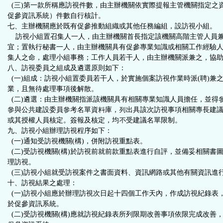
(三)第一款所稱應訪視件數，由主辦機關依實際提報主管機關指定之
促參資訊系統）件數自行核計。
七、主辦機關應於既有促參推動組織或其他任務編組，設訪視小組。
訪視小組置召集人一人，由主辦機關首長指定該機關高階主管人員兼
宜；置執行秘書一人，由主辦機關具有促參專業知識或相關工作經驗人
集人之命，處理小組事務；工作人員若干人，由主辦機關派兼之，協
八、訪視委員之組成及遴選原則如下：
(一)組成：訪視小組置委員若干人，於實施個案訪視作業時派(聘)兼
業，且無待處理事項後解散。
(二)遴選：由主辦機關指派該機關具有相關專業知識人員擔任，並得
參與公共建設委員參考名單資料庫，列出具該次訪視事項相關專長建
或其授權人員核定。簽報及核定，均不受建議名單限制。
九、訪視小組辦理訪視程序如下：
(一)通知受訪視機關(構)，併附訪視重點表。
(二)受訪視機關(構)於訪視前就前款重點表進行自評，並備妥相關書
理訪視。
(三)訪視小組就受訪視案件之書面資料、資訊網路或其他有關資訊進
十、訪視結果之處理：
(一)訪視小組應於辦理訪視次日起十四個工作天內，作成訪視紀錄表
於促參資訊系統。
(二)受訪視機關(構)應就訪視紀錄表所列限期改善事項依限完成改善