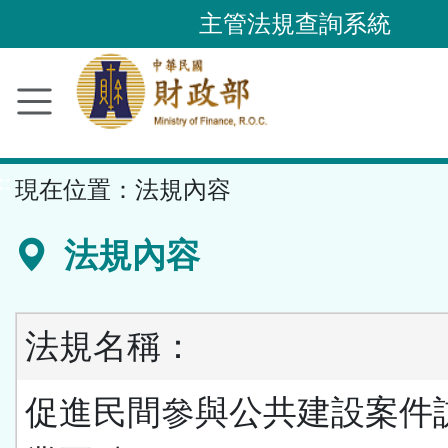
跳
主管法規查詢系統
到
主
要
內
容
::
現在位置：
法規內容
區
塊
法規內容
法規名稱：
促進民間參與公共建設案件