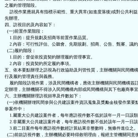
區
之履約管理階段。
訪視作業應就具有指標示範性、重大異常(如進度落後)或對公共利益
先辦理。
四、訪視目的及內容如下：
(一)前置作業階段：
1.目的：提升規劃及招商等前置作業品質。
2.內容：可行性評估、公聽會、先期規劃、招商、公告、甄審、議
(二)履約階段：
1.目的：督促依投資契約辦理履約管理事宜。
2.內容：投資契約所定履約事項。
五、依本要點辦理之訪視為行政協助及列管性質，主辦機關與民間機
行及履約管理責任與義務。
履約階段訪視作業，涉及民間機構者，應依主辦機關與民間機構簽訂
定辦理，主辦機關不得涉入民間機構內部或民間機構與其下包廠商事
六、主辦機關辦理訪視頻率及件數如下：
(一)依機關辦理民間參與公共建設案件資訊蒐集及獎勵金核發作業要
參案件中：
1.屬重大公共建設案件者，每年應訪視件數不低於該年一月一日該
2.非屬重大公共建設案件者，每年應訪視件數不低於該年一月一日
3.前二目案件每年應訪視件數經計算結果非整數時，無條件進位之。
(二)前款訪視件數，主辦機關必要時得敘明理由，報經主管機關同意