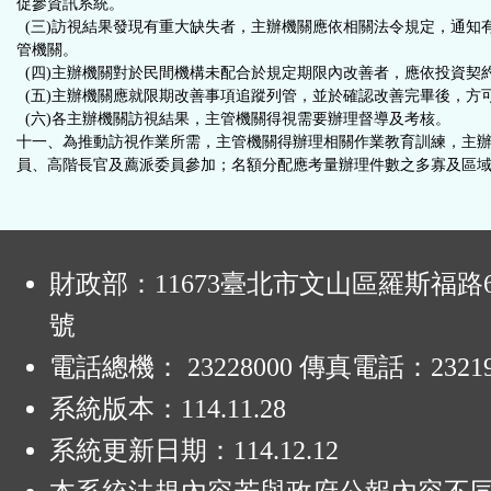
促參資訊系統。
(三)訪視結果發現有重大缺失者，主辦機關應依相關法令規定，通知
管機關。
(四)主辦機關對於民間機構未配合於規定期限內改善者，應依投資契
(五)主辦機關應就限期改善事項追蹤列管，並於確認改善完畢後，方
(六)各主辦機關訪視結果，主管機關得視需要辦理督導及考核。
十一、為推動訪視作業所需，主管機關得辦理相關作業教育訓練，主
員、高階長官及薦派委員參加；名額分配應考量辦理件數之多寡及區域平衡
:
財政部：11673臺北市文山區羅斯福路6
號
電話總機： 23228000 傳真電話：23219
系統版本：
114.11.28
系統更新日期：
114.12.12