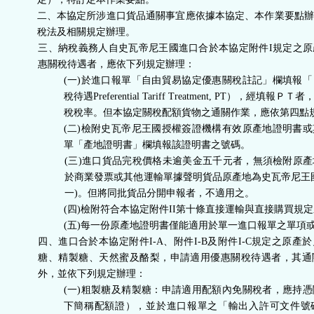
能
二、本協定所涉進口貨品通關事宜應依據本協定、本作業要點辦
稅法及相關規定辦理。
按
三、納稅義務人自史瓦帝尼王國進口合於本協定附件I規定之
惠關稅待遇者，應依下列規定辦理：
(一)於進口報單「自由貿易協定優惠關稅註記」欄填報
鈕
稅待遇Preferential Tariff Treatment, PT），經
稅稅率。但本協定關稅配額貨物之通關作業，應依第四點
區
(二)檢附史瓦帝尼王國授權簽證機構有效原產地證明書
單「產地證明書」欄填報該證明書之號碼。
(三)進口貨品完稅價格未逾美金五千元者，無須檢附原
於商業發票或其他運輸單據聲明貨品原產地為史瓦帝尼王
一)。但將同批貨品分開申報者，不適用之。
(四)檢附符合本協定附件II第十條直接運輸與直接購買規
(五)每一份原產地證明書僅能適用於單一進口報單之單項
四、進口合於本協定附件I-A、附件I-B及附件I-C規定之原產
糖、精製糖、天然蜜及酪梨，申請適用優惠關稅待遇者，其通
外，並依下列規定辦理：
(一)粗製糖及精製糖：申請適用配額內免關稅者，應持
下簡稱配額證），並於進口報單之「輸出入許可文件號