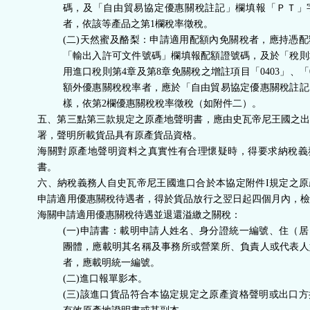
碼，及「自由貿易協定優惠關稅註記」欄填報「ＰＴ」
者，依該等產品之第1欄稅率徵稅。
(二)天然蜜及酪梨：申請適用配額內免關稅者，應持憑
「輸出入許可文件號碼」欄填報配額證號碼，及於「稅則
用進口稅則第4章及第8章免關稅之增註項目「0403」、「
額外優惠關稅稅率者，應於「自由貿易協定優惠關稅註記
樣，依第2欄優惠關稅稅率徵稅（如附件二）。
五、第三點第三款規定之原產地聲明書，應由史瓦帝尼王國之
署，聲明所載貨品具有原產貨品資格。
海關對原產地聲明資料之真實性有合理懷疑時，得要求納稅義
書。
六、納稅義務人自史瓦帝尼王國進口合於本協定附件I規定之
申請適用優惠關稅待遇者，得於貨品放行之翌日起四個月內，
海關申請適用優惠關稅待遇並退還溢繳之關稅：
(一)申請書：載明申請人姓名、身分證統一編號、住（
團體，應載明其名稱及事務所或營業所、負責人或代表人
者，應載明統一編號。
(二)進口報單影本。
(三)該進口貨品符合本協定規定之原產資格聲明或出口