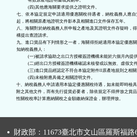
有效原產地證明書或其副本。
(四)其他應海關要求提供之證明文件。
七、依本協定規定申請適用優惠關稅待遇者，納稅義務人應自
起，將相關原產地證明文件影本及相關進口文件保存五年。
八、海關對於納稅義務人所申報之產地及其證明文件存疑時，
構提出查證請求。
九、進口貨品有下列情形之一者，海關得拒絕適用本協定優惠
知納稅義務人：
(一)被請求協助之出口方授權簽證機構未能於六個月內提
(二)經出口方授權簽證機構確認未核發或以無效、虛假文
(三)進口貨品經認定不符合本協定附件II原產地規則之相
(四)未檢附應具備之相關證明文件。
十、納稅義務人申請適用本協定優惠關稅待遇，如未能即時檢具
附之其他文件，而有先行提貨必要者，除依規定不得押放之貨品
性關稅稅率計算應納關稅之金額繳納保證金，辦理押放。
:
財政部：11673臺北市文山區羅斯福路6