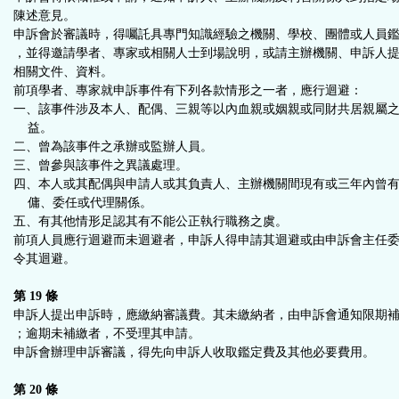
陳述意見。
申訴會於審議時，得囑託具專門知識經驗之機關、學校、團體或人員
，並得邀請學者、專家或相關人士到場說明，或請主辦機關、申訴人
相關文件、資料。
前項學者、專家就申訴事件有下列各款情形之一者，應行迴避：
一、該事件涉及本人、配偶、三親等以內血親或姻親或同財共居親屬
益。
二、曾為該事件之承辦或監辦人員。
三、曾參與該事件之異議處理。
四、本人或其配偶與申請人或其負責人、主辦機關間現有或三年內曾
傭、委任或代理關係。
五、有其他情形足認其有不能公正執行職務之虞。
前項人員應行迴避而未迴避者，申訴人得申請其迴避或由申訴會主任
令其迴避。
第 19 條
申訴人提出申訴時，應繳納審議費。其未繳納者，由申訴會通知限期
；逾期未補繳者，不受理其申請。
申訴會辦理申訴審議，得先向申訴人收取鑑定費及其他必要費用。
第 20 條