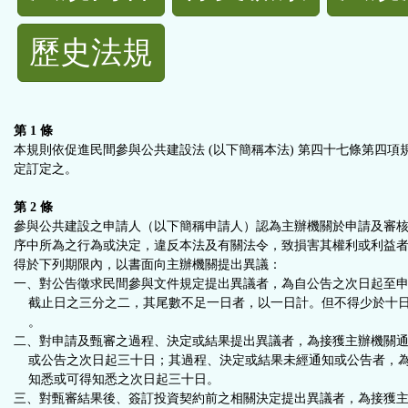
規
歷史法規
功
能
第 1 條
按
本規則依促進民間參與公共建設法 (以下簡稱本法) 第四十七條第四項
定訂定之。
鈕
第 2 條
參與公共建設之申請人（以下簡稱申請人）認為主辦機關於申請及審
區
序中所為之行為或決定，違反本法及有關法令，致損害其權利或利益
得於下列期限內，以書面向主辦機關提出異議：
一、對公告徵求民間參與文件規定提出異議者，為自公告之次日起至
截止日之三分之二，其尾數不足一日者，以一日計。但不得少於十
。
二、對申請及甄審之過程、決定或結果提出異議者，為接獲主辦機關
或公告之次日起三十日；其過程、決定或結果未經通知或公告者，
知悉或可得知悉之次日起三十日。
三、對甄審結果後、簽訂投資契約前之相關決定提出異議者，為接獲