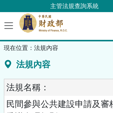
跳
主管法規查詢系統
到
主
要
內
容
::
現在位置：
法規內容
區
塊
法規內容
法規名稱：
民間參與公共建設申請及審