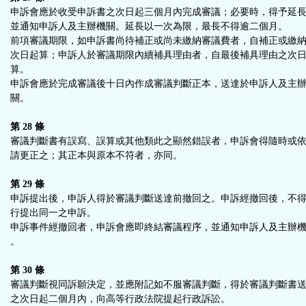
申訴會應於收受申訴書之次日起三個月內完成審議；必要時，得予延
並通知申訴人及主辦機關。延長以一次為限，最長不得逾二個月。
前項審議期限，如申訴書尚待補正或尚未繳納審議費者，自補正或繳
次日起算；申訴人於審議期限內續補具理由者，自最後補具理由之次
算。
申訴會應於完成審議後十日內作成審議判斷正本，送達於申訴人及主
關。
第 28 條
審議判斷書有誤寫、誤算或其他類此之顯然錯誤者，申訴會得隨時或
請更正之；其正本與原本不符者，亦同。
第 29 條
申訴提出後，申訴人得於審議判斷送達前撤回之。申訴經撤回後，不
行提出同一之申訴。
申訴事件經撤回者，申訴會應即終結審議程序，並通知申訴人及主辦
。
第 30 條
審議判斷視同訴願決定，並應附記如不服審議判斷，得於審議判斷書
之次日起二個月內，向高等行政法院提起行政訴訟。