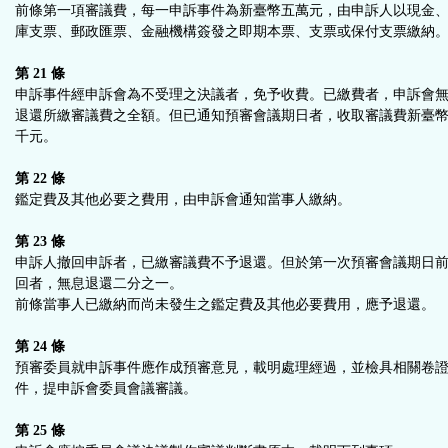
前條第一項審議費，每一申訴事件為新臺幣五萬元，由申訴人以現金
庫支票、郵政匯票、金融機構簽發之即期本票、支票或保付支票繳納
第 21 條
申訴事件經申訴會為不受理之決議者，免予收費。已繳費者，申訴會
退還所繳審議費之全額。但已通知預審會議期日者，收取審議費新臺
千元。
第 22 條
鑑定費及其他必要之費用，由申訴會通知當事人繳納。
第 23 條
申訴人撤回申訴者，已繳審議費不予退還。但於第一次預審會議期日
回者，無息退還二分之一。
前條當事人已繳納而尚未發生之鑑定費及其他必要費用，應予退還。
第 24 條
預審委員就申訴事件應作成預審意見，載明處理經過，並檢具相關卷
件，提申訴會委員會議審議。
第 25 條