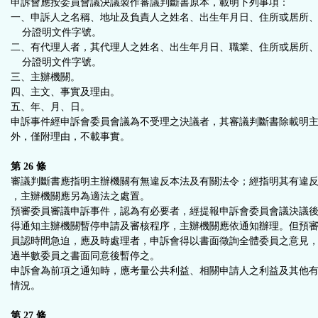
申訴會應按委員會議決議製作審議判斷書原本，載明下列事項：
一、申訴人之名稱、地址及負責人之姓名、出生年月日、住所或居所
分證明文件字號。
二、有代理人者，其代理人之姓名、出生年月日、職業、住所或居所
分證明文件字號。
三、主辦機關。
四、主文、事實及理由。
五、年、月、日。
申訴事件經申訴會委員會議為不受理之決議者，其審議判斷書除載明
外，僅附理由，不載事實。
第 26 條
審議判斷書應指明主辦機關有無違反本法及有關法令；經指明其有違
，主辦機關應另為適法之處置。
預審委員審議申訴事件，認為有必要者，經提報申訴會委員會議決議
得通知主辦機關暫停申請及審核程序，主辦機關應依通知辦理。但預
員認時間急迫，應及時處理者，申訴會得以書面徵詢全體委員之意見
過半數委員之書面同意後暫停之。
申訴會為前項之通知時，應考量公共利益、相關申請人之利益及其他
情況。
第 27 條