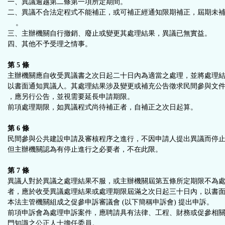
一、異議逾越第二條第一項所定期間。
二、異議不合法定程式不能補正，或可補正經通知限期補正，屆期未
。
三、主辦機關自行撤銷、廢止或變更其處理結果，異議已無實益。
四、其他不予受理之情事。
第 5 條
主辦機關應自收受異議書之次日起二十日內為適當之處理，並將處理
以書面通知異議人。其處理結果涉及變更或補充公告徵求民間參與文
，應另行公告，並視需要延長申請期限。
前項處理期限，如異議程式尚待補正者，自補正之次日起算。
第 6 條
民間參與公共建設申請及審核程序之進行，不因申請人提出異議而停
但主辦機關認為有停止進行之必要者，不在此限。
第 7 條
異議人對於異議之處理結果不服，或主辦機關屆第五條所定期限不為
者，應於收受異議處理結果或處理期限屆滿之次日起三十日內，以書
本法主管機關組成之促參申訴審議會 (以下簡稱申訴會) 提出申訴。
前項申訴會為處理申訴案件，應聘請具有法律、工程、財務或促參相
門知識之公正人士擔任委員。