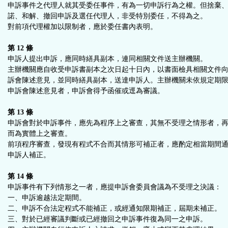
申訴事件之代理人就其受委任事件，有為一切申訴行為之權。但捨棄
諾、和解、撤回申訴及選任代理人，非受特別委任，不得為之。
對前項代理權加以限制者，應於委任書內表明。
第 12 條
申訴人提出申訴，應同時繕具副本，連同相關文件送主辦機關。
主辦機關應自收受申訴書副本之次日起十日內，以書面檢具相關文件
訴會陳述意見，並同時繕具副本，送達申訴人。主辦機關未依規定期
申訴會陳述意見者，申訴會得予函催或逕為審議。
第 13 條
申訴會對於申訴事件，應先為程序上之審查，其無不受理之情形者，
而為實體上之審查。
前項程序審查，發現有程式不合而其情形可補正者，應酌定相當期間
申訴人補正。
第 14 條
申訴事件有下列情形之一者，應提申訴會委員會議為不受理之決議：
一、申訴逾越法定期間。
二、申訴不合法定程式不能補正，或經通知限期補正，屆期未補正。
三、對於已經審議判斷或已經撤回之申訴事件復為同一之申訴。