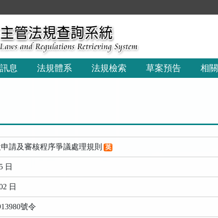
:::
訊息
法規體系
法規檢索
草案預告
相關
設申請及審核程序爭議處理規則
英
5 日
02 日
13980號令