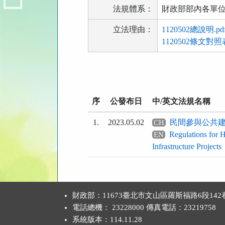
法規體系：
財政部部內各單位
立法理由：
1120502總說明.pd
1120502條文對照表
法
規
功
序
公發布日
中/英文法規名稱
能
按
1.
2023.05.02
民間參與公共
CH
鈕
Regulations for H
EN
區
Infrastructure Projects
:::
財政部：11673臺北市文山區羅斯福路6段142
電話總機： 23228000 傳真電話：23219758
系統版本：
114.11.28