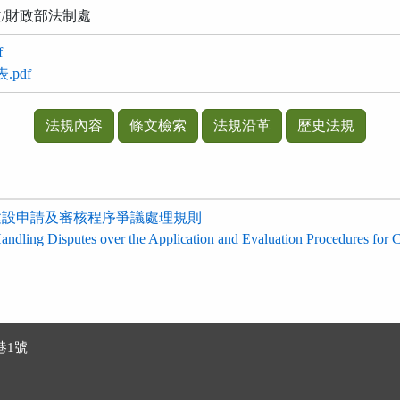
/財政部法制處
f
.pdf
法規內容
條文檢索
法規沿革
歷史法規
建設申請及審核程序爭議處理規則
andling Disputes over the Application and Evaluation Procedures for C
巷1號