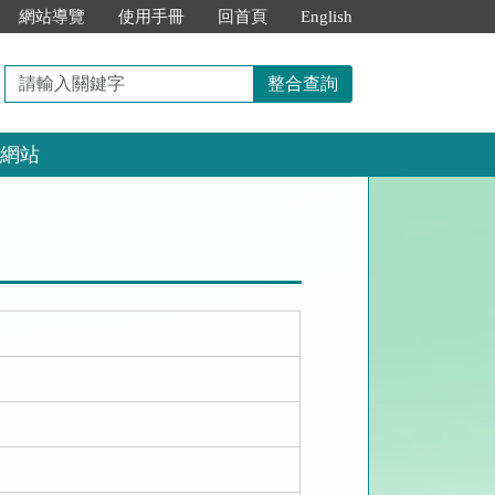
網站導覽
使用手冊
回首頁
English
請
整合查詢
輸
入
網站
關
鍵
字