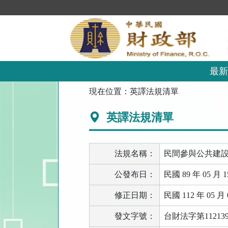
跳
到
主
要
內
容
區
最新
塊
:::
現在位置：
英譯法規清單
英譯法規清單
法規名稱：
民間參與公共建
公發布日：
民國 89 年 05 月 1
修正日期：
民國 112 年 05 月 
發文字號：
台財法字第112139