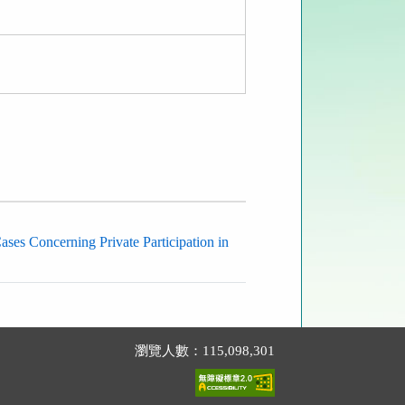
ases Concerning Private Participation in
瀏覽人數：115,098,301