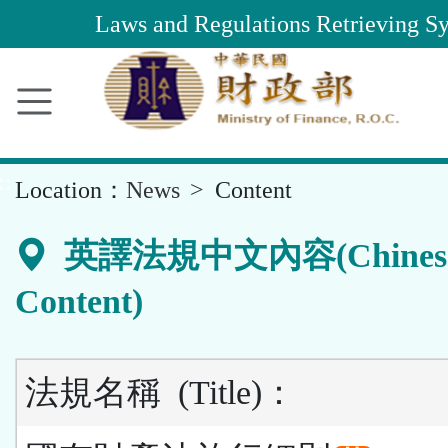
Main
Laws and Regulations Retrieving S
Content
Area
::
Location：
News
Content
英譯法規中文內容(Chines
Content)
法規名稱
(Title)
：