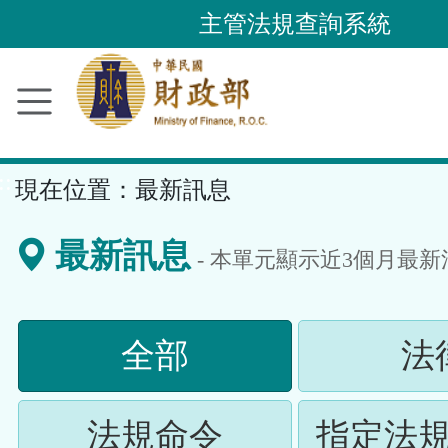
跳
主管法規查詢系統
到
主
要
內
容
::
現在位置：
最新訊息
區
塊
最新訊息
- 本單元顯示近
3
個月最新
(請
全部
法
按
(請
法規命令
指定法