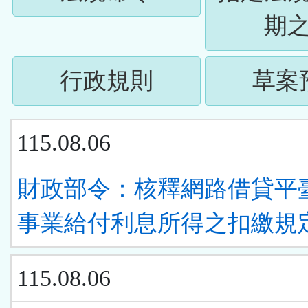
下
按
期
ENTER
下
查
(請
行政規則
草案
ENTER
看
按
查
清
115.08.06
下
看
單)
ENTER
財政部令：核釋網路借貸平
清
查
事業給付利息所得之扣繳規
單)
看
115.08.06
清