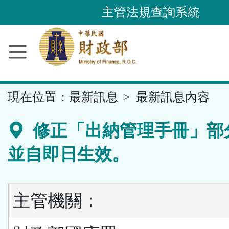
跳
主管法規查詢系統
到
主
要
內
容
::
現在位置：
最新訊息
最新訊息內容
區
塊
修正「出納管理手冊」部
並自即日生效。
主管機關：