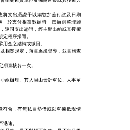
經會相關權責單位及機關首長或其授權人
應將支出憑證予以編號加蓋付訖及日期
簿，於支付相當數額時，按類別整理歸
表，連同支出憑證，經主辦出納或其授權
規定程序撥還。
零用金之結轉或繳回。
冊及相關規定，落實逐級督導，並實施查
定期查核各一次。
核小組辦理。其人員由會計單位、人事單
錄符合，有無私自墊借或以單據抵現情
否迅速。