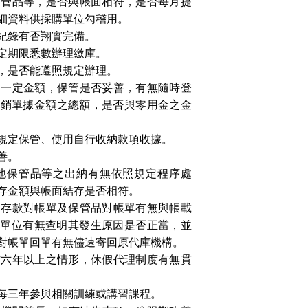
保管品等，是否與帳面相符，是否每月提
細資料供採購單位勾稽用。
紀錄有否翔實完備。
定期限悉數辦理繳庫。
，是否能遵照規定辦理。
過一定金額，保管是否妥善，有無隨時登
報銷單據金額之總額，是否與零用金之金
規定保管、使用自行收納款項收據。
善。
他保管品等之出納有無依照規定程序處
存金額與帳面結存是否相符。
戶存款對帳單及保管品對帳單有無與帳載
理單位有無查明其發生原因是否正當，並
對帳單回單有無儘速寄回原代庫機構。
作六年以上之情形，休假代理制度有無貫
每三年參與相關訓練或講習課程。