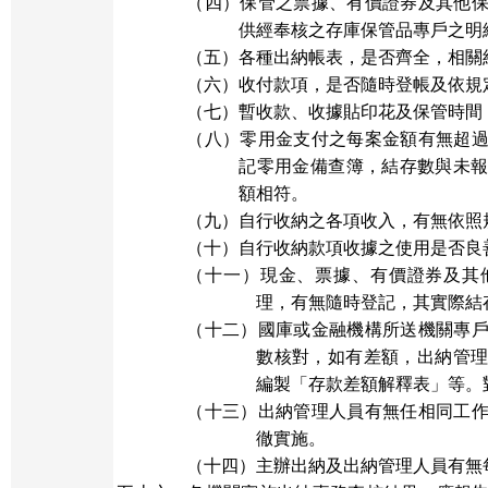
（四）保管之票據、有價證券及其他
供經奉核之存庫保管品專戶之明
（五）各種出納帳表，是否齊全，相關
（六）
收付款項，是否隨時登帳及依規
（七）暫收款、收據貼印花及保管時間
（八）零用金支付之每案金額有無超
記零用金備查簿，結存數與未
額相符。
（九）自行收納之各項收入，有無依照
（十）自行收納款項收據之使用是否良
（十一）現金、票據、有價證券及其
理，有無隨時登記，其實際結
（十二）國
庫或金融機構所送機關專
數核對，如有差額，出納管
編製「存款差額解釋表」等。
（十三）出納管理人員有無任相同工
徹實施。
（十四）主辦出納及出納管理人員有無