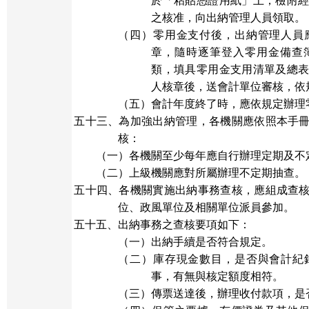
於「粘貼憑證用紙」上，檢附
之核准，向出納管理人員領取。
（四）零用金支付後，出納管理人員
章，隨時逐筆登入零用金備查
類，填具零用金支用清單及總
人核章後，送會計單位審核，依
（五）會計年度終了時，應依規定辦理
五十三、為加強出納管理，各機關應依照本手
核：
（一）各機關至少每年應自行辦理定期及不
（二）上級機關應對所屬辦理不定期抽查。
五十四、各機關實施出納事務查核，應組成查
位、政風單位及相關單位派員參加。
五十五、出納事務之查核要項如下：
（一）出納手續是否符合規定。
（二）庫存現金數目，是否與會計紀
事，有無與核定額度相符。
（三）傳票送達後，辦理收付款項，是