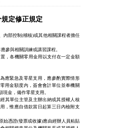
。
分規定修正規定
、內部控制
(
稽核
)
或其他相關課程者擔任
年應參與相關訓練或講習課程。
設置，各機關零用金用以支付在一定金額
位為應緊急及零星支用，應參酌實際情形
定零用金額度內，簽會會計單位並奉機關
額現金，備作零星支用。
得經其單位主管及主辦出納或其授權人核
零用，惟應自借款當日起算三日內檢附支
原始憑證
(
發票或收據
)
應由經辦人員粘貼