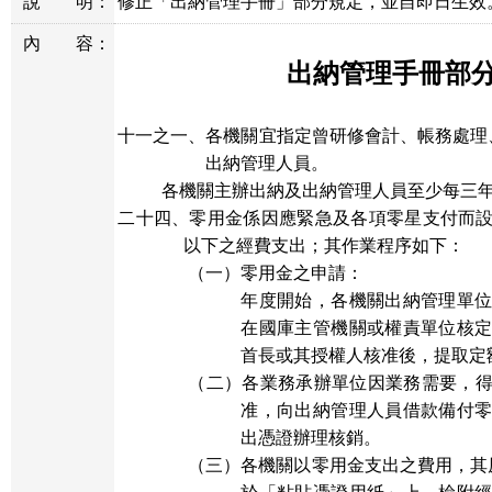
說
明：
修正「出納管理手冊」部分規定，並自即日生效
內
容：
出納管理手冊部
十一之一、各機關宜指定曾研修會計、帳務處理
出納管理人員。
各機關主辦出納及出納管理人員至少每三
二十四、
零用金係因應緊急及各項零星支付而
以下之經費支出；其作業程序如下：
（一）零用金之申請：
年度開始，各機關出納管理單
在國庫主管機關或權責單位核
首長或其授權人核准後，提取定
（二）各業務承辦單位因業務需要，
准，向出納管理人員借款備付
出憑證辦理核銷。
（三）
各機關以零用金支出之費用，其