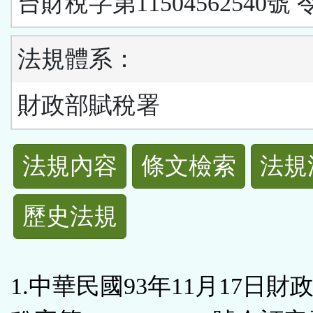
台財稅字第11504562540號 
法規體系：
財政部賦稅署
法
法規內容
條文檢索
法規
規
歷史法規
功
能
1.中華民國93年11月17日財
按