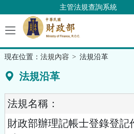
跳
主管法規查詢系統
到
主
要
內
容
::
現在位置：
法規內容
法規沿革
區
塊
法規沿革
法規名稱：
財政部辦理記帳士登錄登記