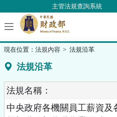
跳
主管法規查詢系統
到
主
要
內
容
::
現在位置：
法規內容
法規沿革
區
塊
法規沿革
法規名稱：
中央政府各機關員工薪資及