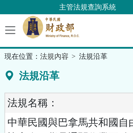
跳
主管法規查詢系統
到
主
要
內
容
::
現在位置：
法規內容
法規沿革
區
塊
法規沿革
法規名稱：
中華民國與巴拿馬共和國自