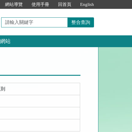
網站導覽
使用手冊
回首頁
English
請
整合查詢
輸
入
網站
關
鍵
字
原則