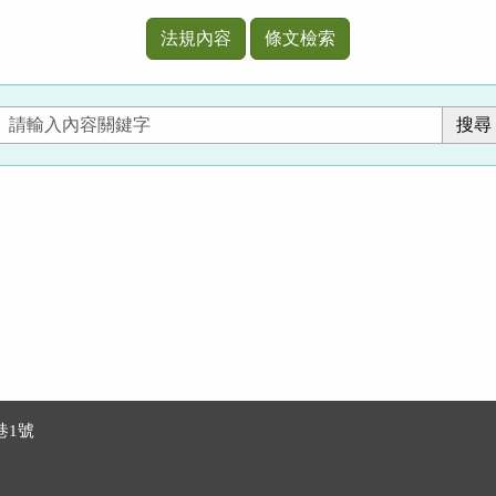
法規內容
條文檢索
巷1號