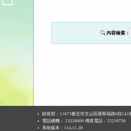
法
規
功
能
內容檢索：
按
鈕
區
:::
財政部：11673臺北市文山區羅斯福路6段142
電話總機： 23228000 傳真電話：23219758
系統版本：
114.11.28