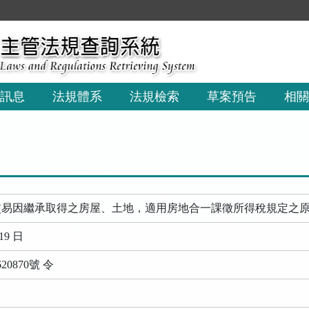
:::
訊息
法規體系
法規檢索
草案預告
相關
交易因繼承取得之房屋、土地，適用房地合一課徵所得稅規定之
19 日
20870號 令