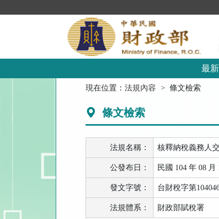
跳
到
主
要
內
容
區
最新
塊
:::
現在位置：
法規內容
條文檢索
條文檢索
法規名稱：
核釋納稅義務人
公發布日：
民國 104 年 08 月 
發文字號：
台財稅字第104046
法規體系：
財政部賦稅署