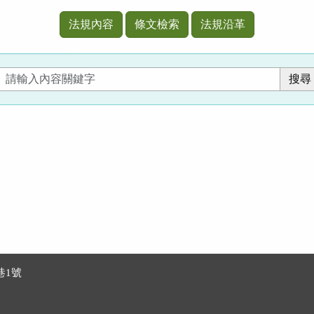
法規內容
條文檢索
法規沿革
巷1號