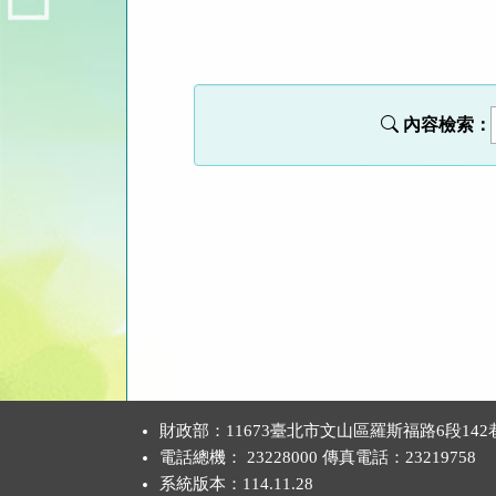
法
規
功
能
內容檢索：
按
鈕
區
:::
財政部：11673臺北市文山區羅斯福路6段142
電話總機： 23228000 傳真電話：23219758
系統版本：
114.11.28