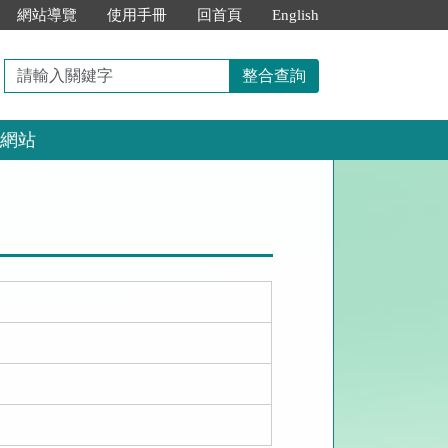
網站導覽
使用手冊
回首頁
English
請
整合查詢
輸
入
網站
關
鍵
字