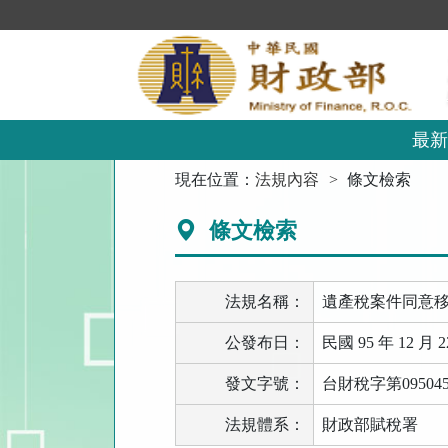
跳
到
主
要
內
容
區
最新
塊
:::
現在位置：
法規內容
條文檢索
條文檢索
法規名稱：
遺產稅案件同意
公發布日：
民國 95 年 12 月 2
發文字號：
台財稅字第095045
法規體系：
財政部賦稅署