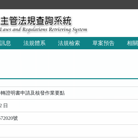
:::
訊息
法規體系
法規檢索
草案預告
相關
移轉證明書申請及核發作業要點
2 日
72020號