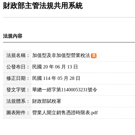
財政部主管法規共用系統
法規內容
法規名稱：
加值型及非加值型營業稅法
英
公發布日：
民國 20 年 06 月 13 日
修正日期：
民國 114 年 05 月 28 日
發文字號：
華總一經字第11400053231號令
法規體系：
財政部賦稅署
圖表附件：
營業人開立銷售憑證時限表.pdf