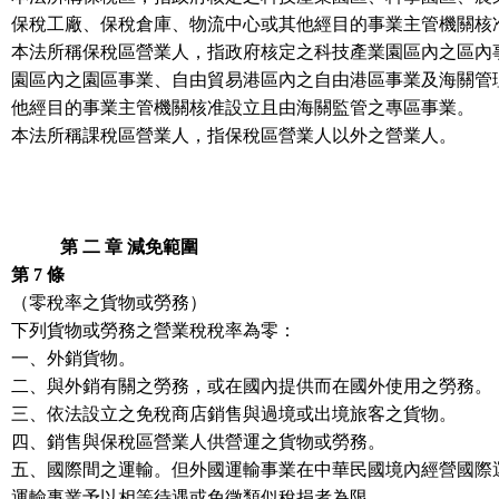
保稅工廠、保稅倉庫、物流中心或其他經目的事業主管機關核
本法所稱保稅區營業人，指政府核定之科技產業園區內之區內
園區內之園區事業、自由貿易港區內之自由港區事業及海關管
他經目的事業主管機關核准設立且由海關監管之專區事業。
本法所稱課稅區營業人，指保稅區營業人以外之營業人。
第 二 章 減免範圍
第 7 條
（零稅率之貨物或勞務）
下列貨物或勞務之營業稅稅率為零：
一、外銷貨物。
二、與外銷有關之勞務，或在國內提供而在國外使用之勞務。
三、依法設立之免稅商店銷售與過境或出境旅客之貨物。
四、銷售與保稅區營業人供營運之貨物或勞務。
五、國際間之運輸。但外國運輸事業在中華民國境內經營國際
運輸事業予以相等待遇或免徵類似稅捐者為限。