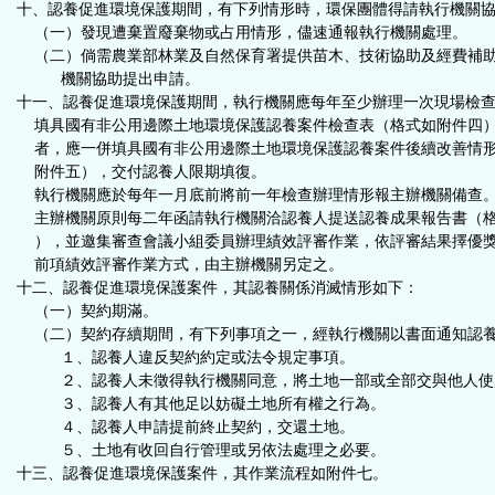
十、認養促進環境保護期間，有下列情形時，環保團體得請執行機關
（一）發現遭棄置廢棄物或占用情形，儘速通報執行機關處理。
（二）倘需農業部林業及自然保育署提供苗木、技術協助及經費補
機關協助提出申請。
十一、認養促進環境保護期間，執行機關應每年至少辦理一次現場檢
填具國有非公用邊際土地環境保護認養案件檢查表（格式如附件四
者，應一併填具國有非公用邊際土地環境保護認養案件後續改善情
附件五），交付認養人限期填復。
執行機關應於每年一月底前將前一年檢查辦理情形報主辦機關備查
主辦機關原則每二年函請執行機關洽認養人提送認養成果報告書（
），並邀集審查會議小組委員辦理績效評審作業，依評審結果擇優
前項績效評審作業方式，由主辦機關另定之。
十二、認養促進環境保護案件，其認養關係消滅情形如下：
（一）契約期滿。
（二）契約存續期間，有下列事項之一，經執行機關以書面通知認
１、認養人違反契約約定或法令規定事項。
２、認養人未徵得執行機關同意，將土地一部或全部交與他人使
３、認養人有其他足以妨礙土地所有權之行為。
４、認養人申請提前終止契約，交還土地。
５、土地有收回自行管理或另依法處理之必要。
十三、認養促進環境保護案件，其作業流程如附件七。