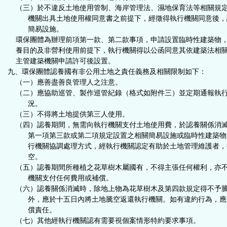
（三）於不違反土地使用管制、海岸管理法、濕地保育法等相關規
機關出具土地使用權同意書之前提下，經徵得執行機關同意後，
簡易設施。
環保團體為辦理前項第一款、第二款事項，申請設置臨時性建築物
養目的及非營利使用前提下，執行機關得以公函同意其依建築法相
主管建築機關申請許可後設置。
九、環保團體認養國有非公用土地之責任義務及相關限制如下：
（一）應善盡善良管理人之注意。
（二）應協助巡管、製作巡管紀錄（格式如附件三）並定期通報執
況。
（三）不得將土地提供第三人使用。
（四）認養期間，無需向執行機關支付土地使用費，於認養關係消
第一項第三款或第二項規定設置之相關簡易設施或臨時性建築物
行機關協調處理方式，經執行機關認定有助於土地管理維護者，
空。
（五）認養期間所種植之花草樹木屬國有，不得主張任何權利，亦
機關支付任何費用或補償。
（六）認養關係消滅時，除地上物為花草樹木及第四款規定得不予
外，應於十五日內將土地騰空返還執行機關。如有違約行為，應
償責任。
（七）其他經執行機關認有需要視個案情形特約要求事項。