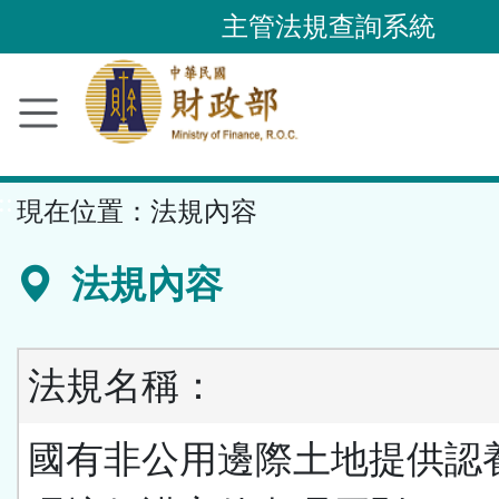
跳
主管法規查詢系統
到
主
要
內
容
::
現在位置：
法規內容
區
塊
法規內容
法規名稱：
國有非公用邊際土地提供認