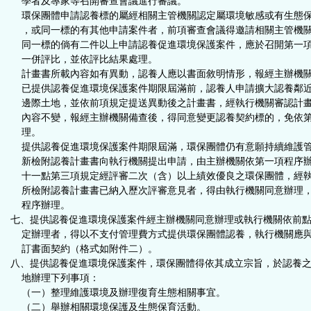
學者及專家等召開審查會議進行審議。
環保團體申請認養標的屬經相關主管機關認定屬環境敏感或有生態
，或同一標的有其他申請案件者，前項審查會議得邀請相關主管機
同一標的倘有二件以上申請認養促進環境保護案件，應於召開第一
一併評比，並依評比結果處理。
計畫書所載內容如有異動，認養人應以書面敘明情形，報經主辦機
已提供認養促進環境保護案件期限屆滿前，認養人申請擴大認養鄰
邊際土地，並依前項規定提送異動後之計畫書，經執行機關審認計
內容不變，報經主辦機關備查後，得同意變更認養契約標的，免依
理。
提供認養促進環境保護案件期限屆滿，環保團體仍有意願持續維護
新檢附認養計畫書向執行機關提出申請，由主辦機關依第一項程序
十一點第三項規定經評審二次（含）以上績效優良之環保團體，經
所檢附認養計畫書已納入歷次評審意見者，得由執行機關同意辦理
程序辦理。
七、提供認養促進環境保護案件經主辦機關同意辦理或執行機關依前
定辦理者，得以不支付管理費方式提供環保團體認養，執行機關應
訂書面契約（格式如附件二）。
八、提供認養促進環境保護案件，環保團體得依其成立宗旨，於認養
地辦理下列事項：
（一）整理維護環境及辦理復育生態相關事宜。
（二）舉辦相關環境保護及生態保育活動。