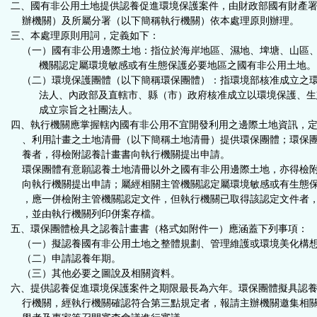
二、國有非公用土地提供認養促進環境保護案件，由財政部國有財產
鈕
辦機關）及所屬分署（以下簡稱執行機關）依本處理原則辦理。
三、本處理原則用詞，定義如下：
區
（一）國有非公用邊際土地：指位於海岸地區、濕地、埤塘、山區
機關認定屬環境敏感或有生態保護必要地區之國有非公用土地。
（二）環境保護團體（以下簡稱環保團體）：指環境部核准成立之
法人、內政部及直轄市、縣（市）政府核准成立以環境保護、生
成立宗旨之社團法人。
四、執行機關應掌握轄內國有非公用不宜開發利用之邊際土地資訊，
、利用計畫之土地清冊（以下簡稱土地清冊）提供環保團體；環保
養者，得檢附認養計畫書向執行機關提出申請。
環保團體有意願認養土地清冊以外之國有非公用邊際土地，亦得檢
向執行機關提出申請；屬經相關主管機關認定屬環境敏感或有生態
，應一併檢附主管機關認定文件，但執行機關已取得該認定文件者
，並由執行機關列印併案存檔。
五、環保團體檢具之認養計畫書（格式如附件一）應涵蓋下列事項：
（一）擬認養國有非公用土地之整體規劃、管理維護或環境美化構
（二）申請認養年期。
（三）其他必要之圖說及相關資料。
六、提供認養促進環境保護案件之期限最長為六年。環保團體擬具認
行機關，經執行機關確認符合第三點規定者，報請主辦機關邀集相