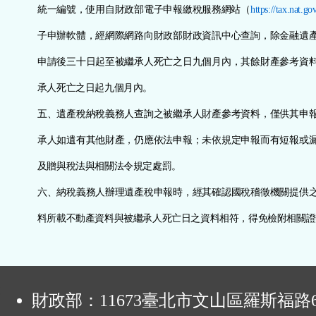
統一編號，使用自財政部電子申報繳稅服務網站（
https://tax.nat.go
子申辦軟體，經網際網路向財政部財政資訊中心查詢，除金融遺
申請後三十日起至被繼承人死亡之日九個月內，其餘財產參考資
承人死亡之日起九個月內。
五、遺產稅納稅義務人查詢之被繼承人財產參考資料，僅供其申
承人如遺有其他財產，仍應依法申報；未依規定申報而有短報或
及贈與稅法與相關法令規定處罰。
六、納稅義務人辦理遺產稅申報時，經其確認國稅稽徵機關提供
料所載不動產資料與被繼承人死亡日之資料相符，得免檢附相關證
:
財政部：11673臺北市文山區羅斯福路6