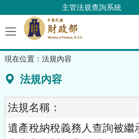
跳
主管法規查詢系統
到
主
要
內
容
::
現在位置：
法規內容
區
塊
法規內容
法規名稱：
遺產稅納稅義務人查詢被繼