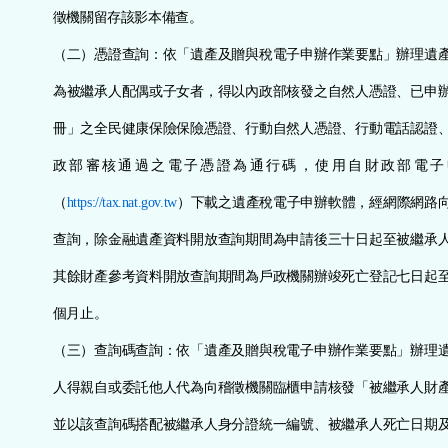
徵機關留存該影本備查。
（二）憑證查詢：依「遺產及贈與稅電子申辦作業要點」辦理遺
為被繼承人配偶或子女者，得以內政部核發之自然人憑證、已申
冊」之全民健康保險保險憑證、行動自然人憑證、行動電話認證
政部審核通過之電子憑證為通行碼，使用自財政部電子
（
https://tax.nat.gov.tw
）下載之遺產稅電子申辦軟體，經網際網路
查詢，除金融遺產資料開放查詢期間為申請後三十日起至被繼承
其餘財產參考資料開放查詢期間為戶政機關辦竣死亡登記七日起
個月止。
（三）查詢碼查詢：依「遺產及贈與稅電子申辦作業要點」辦理
人得親自或委託他人代為向稽徵機關臨櫃申請核發「被繼承人財
並以該查詢碼搭配被繼承人身分證統一編號、被繼承人死亡日期