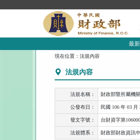
跳
到
主
要
內
容
區
最新
塊
:::
現在位置：
法規內容
法規內容
法規名稱：
財政部暨所屬機
公發布日：
民國 106 年 03 月 
發文字號：
台財資字第106000
法規體系：
財政部財政資訊