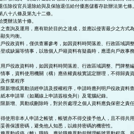
軍退伍除役官兵退除給與及保險退伍給付優惠儲蓄存款辦法第七條
第八十八條及第九十二條。
給獎辦法第十條。
目之查詢及運用，應有助於目的之達成，並應以侵害最少之方式
得顯失均衡。
供戶役政資料，僅供查審參考，如因資料時間落差、行政區域調
誤登或缺漏等情事，以致個人戶籍資料有疑義時，應逕向戶政事
運用戶役政資料時，如因資料時間落差、行政區域調整、門牌整
等情事，資料使用機關（構）應依權責核實認定辦理，不得歸責
理及作業程序
權限新增或異動須經申請及授權程序，申請時應列明戶役政資料
留紙本申請單（如屬線上申請簽核免列）及電腦紀錄。
權限新增、異動或刪除時，對於所處理之個人資料應負保密之責
不得使用非本人申請之帳號，帳號亦不得交接予他人，且不得共
應妥善保護密碼，避免他人知悉，以維持密碼的機密性。
職務異動或停（離）職時，應於職務異動前辦理帳號異動程序，