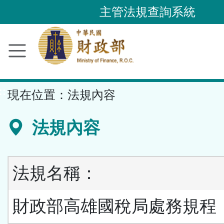
跳
主管法規查詢系統
到
主
要
內
容
::
現在位置：
法規內容
區
塊
法規內容
法規名稱：
財政部高雄國稅局處務規程