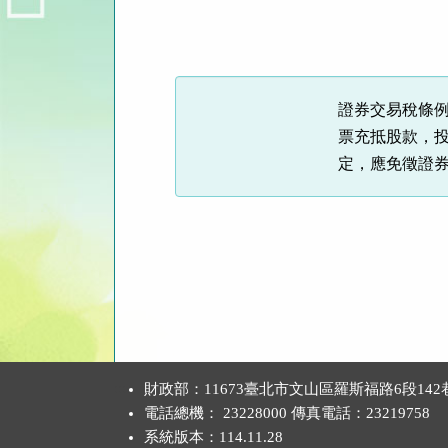
法
規
功
能
證券交易稅條
按
票充抵股款，
鈕
定，應免徵證
區
:::
財政部：11673臺北市文山區羅斯福路6段142
電話總機： 23228000 傳真電話：23219758
系統版本：
114.11.28