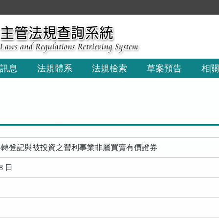
:::
訊息
法規體系
法規檢索
草案預告
相關
移轉登記與被投資之營利事業非屬買賣有價證券
8 日