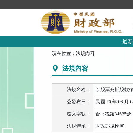
跳
到
主
要
內
容
區
最新
塊
:::
現在位置：
法規內容
法規內容
法規名稱：
以股票充抵股款
公發布日：
民國 70 年 06 月 0
發文字號：
台財稅第34635號
法規體系：
財政部賦稅署