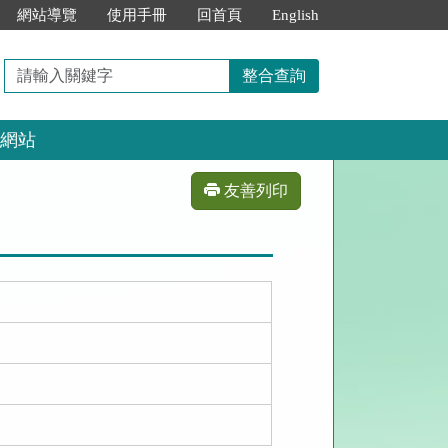
網站導覽
使用手冊
回首頁
English
請
整合查詢
輸
入
網站
關
鍵
字
友善列印