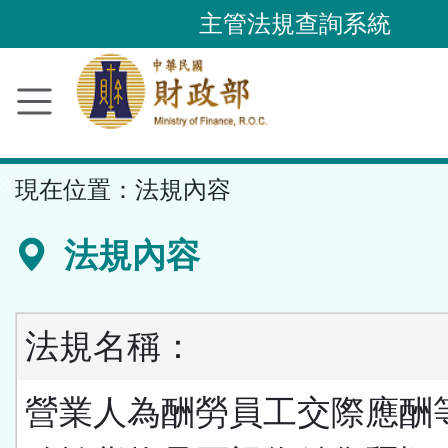
跳
主管法規查詢系統
到
主
要
內
容
::
現在位置：
法規內容
區
塊
法規內容
法規名稱：
營業人為酬勞員工交際應酬