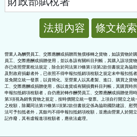
財政部賦稅署
法
法規內容
條文檢索
規
功
營業人為酬勞員工、交際應酬或捐贈而無償移轉之貨物，如該貨物於
員工、交際應酬或捐贈使用，並以各該有關科目列帳，其購入該項貨
能
亦已依照營業稅法規定，除合於同法第19條第1項第2款但書規定為協
及對政府捐獻者外，已依照不得申報扣抵銷項稅額之規定未申報扣抵
並免開立統一發票，以資簡化。至營業人以其產製、進口、購買之貨
按
工、交際應酬或捐贈使用，係以進貨或有關損費科目列帳，其購買時
申報扣抵銷項稅額者，自仍應於轉作酬勞員工、交際應酬或捐贈使用時
鈕
第3項視為銷售貨物之規定，按時價開立統一發票。上項自行開立之統
之稅額，除屬同法第19條第1項第2款但書規定係為協助國防建設、慰
法可予扣抵者外，其餘均不得申報扣抵銷項稅額，並應由營業人於開
區
記作廢，其有虛報進項稅額者，應依法處理。