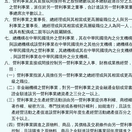
五、營利事業及其直接或間接持有之股份總數或資本總額超過百分之
之營利事業，派任於另一營利事業之董事，合計達該另一營利事業
事總席次半數以上。
六、營利事業之董事長、總經理或與其相當或更高層級職位之人與另
利事業之董事長、總經理或與其相當或更高層級職位之人為同一人
或具有配偶或二親等以內親屬關係。
七、總機構在中華民國境外之營利事業，其在中華民國境內之分支機
與該總機構或該營利事業在中華民國境外之其他分支機構；總機構
中華民國境內之營利事業，其總機構或其在中華民國境內之分支機
，與該營利事業在中華民國境外之分支機構。
八、營利事業直接或間接控制另一營利事業之人事、財務或業務經營
括：
（一）營利事業指派人員擔任另一營利事業之總經理或與其相當或更
級之職位。
（二）非金融機構之營利事業，對另一營利事業之資金融通金額或背
證金額達該另一營利事業總資產之三分之一以上。
（三）營利事業之生產經營活動須由另一營利事業提供專利權、商標
著作權、秘密方法、專門技術或各種特許權利，始能進行，且該生
產經營活動之產值達該營利事業同年度生產經營活動總產值百分之
五十以上。
（四）營利事業購進之原物料、商品，其價格及交易條件由另一營利
控制，且該購進之原物料、商品之金額達該營利事業同年度購進之