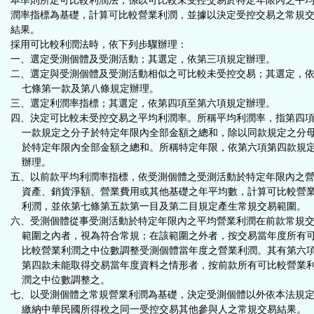
本準則所定可比較利潤法，係以可比較未受控交易於特定年限內之平
潤率指標為基礎，計算可比較營業利潤，並據以決定受控交易之常規
結果。
採用可比較利潤法時，依下列步驟辦理：
一、選定受測個體及受測活動；其選定，依第三項規定辦理。
二、選定與受測個體及受測活動相似之可比較未受控交易；其選定，
七條第一款及第八條規定辦理。
三、選定利潤率指標；其選定，依第四項至第六項規定辦理。
四、決定可比較未受控交易之平均利潤率。所稱平均利潤率，指第四
一款規定之分子於特定年限內全部金額之總和，除以同款規定之分
於特定年限內全部金額之總和。所稱特定年限，依第六項第四款規
辦理。
五、以前款平均利潤率指標，依受測個體之受測活動於特定年限內之
資產、銷貨淨額、營業費用或其他基礎之年平均數，計算可比較營
利潤，並依第七條第五款第一目及第二目規定產生常規交易範圍。
六、受測個體從事受測活動於特定年限內之平均營業利潤在前款常規
範圍之內者，視為符合常規；在該範圍之外者，按交易當年度所有
比較營業利潤之中位數調整受測個體當年度之營業利潤。其有第六
第四款未能取得交易當年度資料之情形者，按前款所有可比較營業
潤之中位數調整之。
七、以受測個體之常規營業利潤為基礎，決定受測個體以外依本法規
繳納中華民國所得稅之同一受控交易其他參與人之常規交易結果。