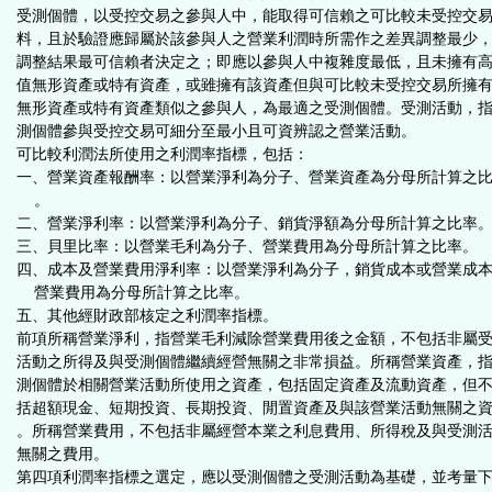
受測個體，以受控交易之參與人中，能取得可信賴之可比較未受控交
料，且於驗證應歸屬於該參與人之營業利潤時所需作之差異調整最少
調整結果最可信賴者決定之；即應以參與人中複雜度最低，且未擁有
值無形資產或特有資產，或雖擁有該資產但與可比較未受控交易所擁
無形資產或特有資產類似之參與人，為最適之受測個體。受測活動，
測個體參與受控交易可細分至最小且可資辨認之營業活動。
可比較利潤法所使用之利潤率指標，包括：
一、營業資產報酬率：以營業淨利為分子、營業資產為分母所計算之
。
二、營業淨利率：以營業淨利為分子、銷貨淨額為分母所計算之比率
三、貝里比率：以營業毛利為分子、營業費用為分母所計算之比率。
四、成本及營業費用淨利率：以營業淨利為分子，銷貨成本或營業成
營業費用為分母所計算之比率。
五、其他經財政部核定之利潤率指標。
前項所稱營業淨利，指營業毛利減除營業費用後之金額，不包括非屬
活動之所得及與受測個體繼續經營無關之非常損益。所稱營業資產，
測個體於相關營業活動所使用之資產，包括固定資產及流動資產，但
括超額現金、短期投資、長期投資、閒置資產及與該營業活動無關之
。所稱營業費用，不包括非屬經營本業之利息費用、所得稅及與受測
無關之費用。
第四項利潤率指標之選定，應以受測個體之受測活動為基礎，並考量