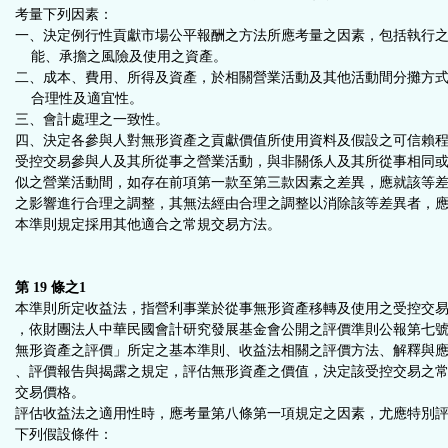
考量下列因素：
一、決定例行性貢獻市場公平報酬之方法所應考量之因素，包括執行
能、承擔之風險及使用之資產。
二、成本、費用、所得及資產，於相關營業活動及其他活動間分攤方
合理性及適宜性。
三、會計處理之一致性。
四、決定各參與人對無形資產之貢獻價值所使用資料及假設之可信賴
受控交易參與人及其所從事之營業活動，與非關係人及其所從事相同
似之營業活動間，如存在前項第一款至第三款因素之差異，應就該等
之影響進行合理之調整，其無法經由合理之調整以消除該等差異者，
本準則規定採用其他適合之常規交易方法。
第 19 條之1
本準則所定收益法，指營利事業於從事無形資產移轉及使用之受控交
，依財團法人中華民國會計研究發展基金會公開之評價準則公報第七
無形資產之評價」所定之基本準則、收益法相關之評價方法、解釋與
、評價報告與揭露之規定，評估無形資產之價值，決定該受控交易之
交易價格。
評估收益法之適用性時，應考量第八條第一項規定之因素，尤應特別
下列假設條件：