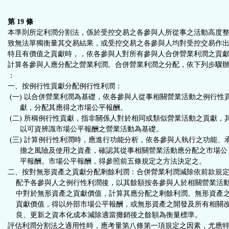
第 19 條
本準則所定利潤分割法，係於受控交易之各參與人所從事之活動高度
致無法單獨衡量其交易結果，或受控交易之各參與人均對受控交易作
特且有價值之貢獻時，，依各參與人對所有參與人合併營業利潤之貢
計算各參與人應分配之營業利潤。合併營業利潤之分配，依下列步驟
：
一、按例行性貢獻分配例行性利潤：
(一) 以合併營業利潤為基礎，依各參與人從事相關營業活動之例行性
獻，分配其應得之市場公平報酬。
(二) 所稱例行性貢獻，指非關係人對於相同或類似營業活動之貢獻，
以可資辨識市場公平報酬之營業活動為基礎。
(三) 計算例行性利潤時，應進行功能分析，依各參與人執行之功能、
擔之風險及使用之資產，確認其從事相關營業活動應分配之市場公
平報酬。市場公平報酬，得參照前五條規定之方法決定之。
二、按對無形資產之貢獻分配剩餘利潤：合併營業利潤減除依前款規
配予各參與人之例行性利潤後，以其餘額按各參與人於相關營業活
中對於無形資產之貢獻價值，計算其應分配之剩餘利潤。無形資產
貢獻價值，得以外部市場公平報酬，或無形資產之開發及所有相關
良、更新之資本化成本減除適當攤銷後之餘額為衡量標準。
評估利潤分割法之適用性時，應考量第八條第一項規定之因素，尤應