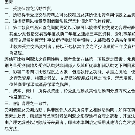
因素：
一、受測個體之活動性質。
二、所取得未受控交易資料之可比較程度及其所使用資料與假設之品
三、該指標用以衡量受測個體常規營業利潤之可信賴程度。
四、第二款資料所涵蓋之期間需足以反映可比較未受控交易之合理報
其至少應包括交易當年度及前二年度之連續三年度資料。營利事業
辦理交易當年度營利事業所得稅結算申報時，未能取得交易當年度
比較未受控交易資料者，得以不包括當年度之至少連續前三年度資
為基礎。
評估可比較利潤法之適用性時，應考量第八條第一項規定之因素，尤
別考量受測個體及受測活動與非關係人及其所從事相關活動之下列因
一、影響二者間可比較程度之因素，包括執行之功能、承擔之風險、
之營業資產、相關之營業、交易標的資產或服務之市場、營業規模
位於商業循環或產品循環之階段。
二、成本、費用、所得及資產，於受測活動及其他活動間分攤方式之
性及適宜性。
三、會計處理之一致性。
受測個體及受測活動，與非關係人及其所從事之相關活動間，如存在
因素之差異，應就該等差異對營業利潤之影響進行合理之調整，其無
由合理之調整以消除該等差異者，應依本準則規定採用其他適合之常
易方法。