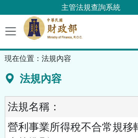
跳
主管法規查詢系統
到
主
要
內
容
::
現在位置：
法規內容
區
塊
法規內容
法規名稱：
營利事業所得稅不合常規移