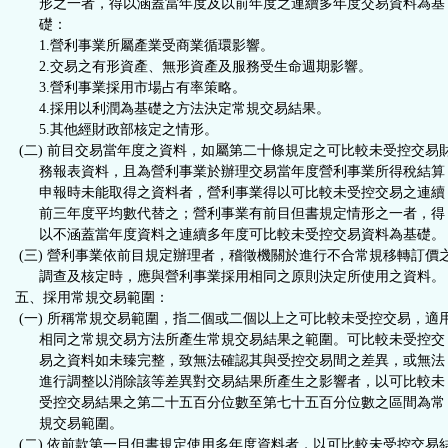
形之一者，得以涵蓋當年度及以前年度之連續多年度交易資料為基
礎：
1.營利事業所屬產業受商業循環影響。
2.交易之有形資產、無形資產及服務受生命週期影響。
3.營利事業採用市場占有率策略。
4.採用以利潤為基礎之方法決定常規交易結果。
5.其他經財政部核定之情形。
(二) 前目交易當年度之資料，如屬第二十條規定之可比較未受控交易
務報表資料，且為營利事業於辦理交易當年度營利事業所得稅結算
申報時未能取得之資料者，營利事業得以可比較未受控交易之連續
前三年度平均數代替之；營利事業有前目但書規定情形之一者，得
以不涵蓋當年度資料之連續多年度可比較未受控交易資料為基礎。
(三) 營利事業依前目規定辦理者，稽徵機關於進行不合常規移轉訂價
調查及核定時，應與營利事業採用相同之原則決定所使用之資料。
五、採用常規交易範圍：
(一) 所稱常規交易範圍，指二個或二個以上之可比較未受控交易，適
相同之常規交易方法所產生常規交易結果之範圍。可比較未受控交
易之資料如未臻完整，致無法確認其與受控交易間之差異，或無法
進行調整以消除該等差異對交易結果所產生之影響者，以可比較未
受控交易結果之第二十五百分位數至第七十五百分位數之區間為常
規交易範圍。
(二) 依前款第一目但書規定使用多年度資料者，以可比較未受控交易