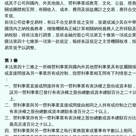
或其子公司與國內、外其他個人、營利事業或教育、文化、公益、慈
關或團體相互間，有關收入、成本、費用及損益攤計之交易，應符合
常規。
前項公司從事交易時，有以不合交易常規之安排，規避或減少其在中
國境內之納稅義務者，稽徵機關為正確計算相關納稅義務人之所得額
納稅額，得依法進行調查，並依金融控股公司法第五十條第一項或企
購法第四十七條第一項第一款規定，報經各該規定之主管機關核准，
易常規予以調整。
第 3 條
本法第四十三條之一所稱營利事業與國內外其他營利事業具有從屬關
或直接間接為另一事業所有或控制，指營利事業相互間有下列情形之
：
一、營利事業直接或間接持有另一營利事業有表決權之股份或資本額
該另一營利事業已發行有表決權之股份總數或資本總額百分之二十
上。
二、營利事業與另一營利事業直接或間接由相同之人持有或控制之已
有表決權之股份總數或資本總額各達百分之二十以上。
三、營利事業持有另一營利事業有表決權之股份總數或資本總額百分
最高且達百分之十以上。
四、營利事業與另一營利事業之執行業務股東或董事有半數以上相同