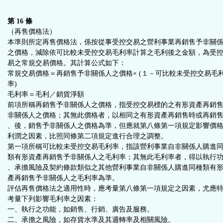
第 16 條
（再售價格法）
本準則所定再售價格法，係按從事受控交易之營利事業再銷售予非關
之價格，減除依可比較未受控交易毛利率計算之毛利後之金額，為受
易之常規交易價格。其計算公式如下：
常規交易價格＝再銷售予非關係人之價格× (１－可比較未受控交易毛
率)
毛利率＝毛利／銷貨淨額
前項所稱再銷售予非關係人之價格，指受控交易標的之有形資產再銷
非關係人之價格；其無此價格者，以相同之有形資產再銷售時或再銷
、後，銷售予非關係人之價格為準，但應就第八條第一項規定影響價
利潤之因素，比照同條第二項規定進行合理之調整。
第一項所稱可比較未受控交易毛利率，指該營利事業自非關係人購進
類有形資產再銷售予非關係人之毛利率；其無此毛利率者，得以執行
、承擔風險及契約條款類似之其他營利事業自非關係人購進同種類有
產再銷售予非關係人之毛利率為準。
評估再售價格法之適用性時，應考量第八條第一項規定之因素，尤應
考量下列影響毛利率之因素：
一、執行之功能，如銷售、行銷、廣告及服務。
二、承擔之風險，如存貨水準及其週轉率及相關風險。