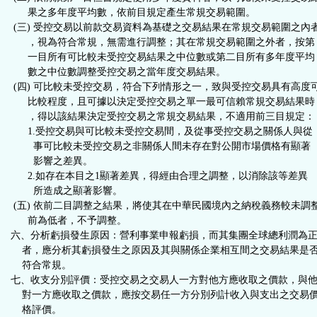
果之多年度平均數，依前目規定產生常規交易範圍。
(三) 受控交易以前款交易資料為基礎之交易結果在常規交易範圍之內
，視為符合常規，無需進行調整；其在常規交易範圍之外者，按第
一目所有可比較未受控交易結果之中位數或第二目所有多年度平均
數之中位數調整受控交易之當年度交易結果。
(四) 可比較未受控交易，符合下列情形之一，致與受控交易具有高度
比較程度，且可據以決定受控交易之單一最可信賴常規交易結果時
，得以該結果決定受控交易之常規交易結果，不適用前三目規定：
1.受控交易與可比較未受控交易間，及從事受控交易之關係人與從
事可比較未受控交易之非關係人間未存在對公開市場價格有顯著
影響之差異。
2.如存在本目之1顯著差異，得經由合理之調整，以消除該等差異
所造成之顯著影響。
(五) 依前二目調整之結果，將使其在中華民國境內之納稅義務較未調
前為低者，不予調整。
六、分析虧損發生原因：營利事業申報虧損，而其集團全球總利潤為
者，應分析其虧損發生之原因及其與關係企業相互間之交易結果是
符合常規。
七、收支分別評價：受控交易之交易人一方對他方應收取之價款，與
對一方應收取之價款，應按交易任一方分別列計收入與支出之交易
格評價。