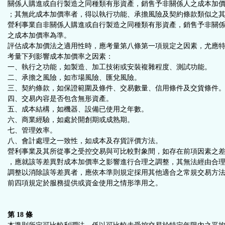
關係人購進或自行製造之同種類有形資產，銷售予非關係人之成本加
；其無此成本加價率者，得以執行功能、承擔風險及契約條款類似之
營利事業自非關係人購進或自行製造之同種類有形資產，銷售予非關
之成本加價率為準。
評估成本加價法之適用性時，應考量第八條第一項規定之因素，尤應
考量下列影響成本加價率之因素：
一、執行之功能，如製造、加工技術或安裝複雜程度、測試功能。
二、承擔之風險，如市場風險、匯兌風險。
三、契約條款，如保證範圍及條件、交易數量、信用條件及交貨條件
四、交易內容是否包含無形資產。
五、成本結構，如機器、設備已使用之年數。
六、商業經驗，如處於開創期或成熟期。
七、管理效率。
八、會計處理之一致性，如成本及存貨評價方法。
營利事業及其所從事之受控交易與可比較對象間，如存在前項因素之
，應就該等差異對成本加價率之影響進行合理之調整，其無法經由合
調整以消除該等差異者，應依本準則規定採用其他適合之常規交易方
前四項規定於服務提供或資金使用之情形準用之。
第 18 條