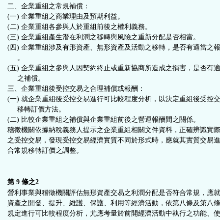
二、企業重組之常規補償：
(一) 企業重組之商業理由及預期利益。
(二) 企業重組各參與人於重組前後之權利義務。
(三) 企業重組產生潛在利潤之移轉與風險之重新分配是否相當。
(四) 企業重組涉及有形資產、無形資產及活動之移轉，是否有適當之
。
(五) 企業重組之參與人因契約終止或重新協商所造成之損害，是否有
之補償。
三、企業重組後受控交易之合理補償或報酬：
(一) 就企業重組後受控交易進行可比較程度分析，以決定重組後受控
移轉訂價方法。
(二) 比較企業重組之補償與企業重組前後之營運報酬間之關係。
稽徵機關依據納稅義務人提示之企業重組相關文件資料，正確辨識實
之受控交易，發現受控交易經濟實質不同於形式時，應就其實質交易
合常規移轉訂價之調整。
第 9 條之2
營利事業與稽徵機關評估無形資產交易之利潤分配是否符合常規，應
資產之開發、提升、維護、保護、利用等經濟活動，依第八條及第八
規定進行可比較程度分析，尤應考量於前開經濟活動中執行之功能、