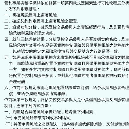
營利事業與稽徵機關依前條第一項第四款規定因素進行可比較程度分
，依下列步驟辦理：
一、明確辨認經濟上顯著風險。
二、確認契約約定經濟上顯著風險之配置。
三、透過功能分析，確認受控交易參與人之實際經濟行為，及是否具
險承擔與風險管理之功能。
四、就前三款評估結果，分析受控交易參與人是否遵循契約條款，及
風險承擔方於受控交易是否實際控制風險與具備承擔風險之財務能
，以確認契約約定之風險承擔情形與交易雙方之行為是否一致。
五、如經確認主張風險承擔方未實際控制風險或不具備承擔風險之財
力，應將該風險重新配置予實際控制風險且具備承擔風險財務能力
一方；如有多方均實際控制風險且具備承擔風險財務能力，應將該
險配置予控制風險最多者，並對其他風險控制者依風險控制程度給
合理報酬。
六、依前五款規定確認之風險配置結果重新訂價，給予承擔風險者合
償，並給予減輕風險者適當報酬。
依前項第三款規定，評估受控交易參與人是否具備風險承擔及風險管
功能，應按下列方式判斷：
一、判斷是否具備風險承擔功能，應考量下列因素：
(一) 承受風險所帶來有利或不利結果。
(二) 具備承擔風險之財務能力，指具備承擔或解除風險、支付減輕風