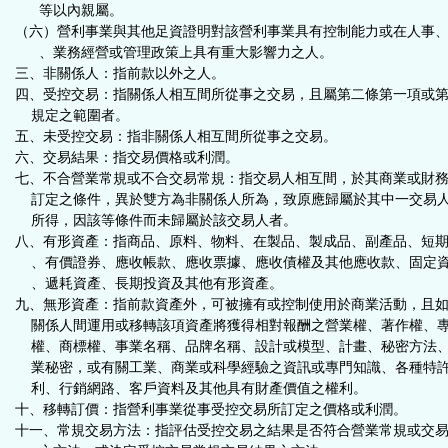
等以內親屬。
（六）營利事業與其他足資證明對該營利事業具有控制能力或在人事
、業務經營或管理政策上具有重大影響力之人。
三、非關係人：指前款以外之人。
四、受控交易：指關係人相互間所從事之交易，且屬第二條第一項或
規定之範圍者。
五、未受控交易：指非關係人相互間所從事之交易。
六、交易結果：指交易價格或利潤。
七、不合營業常規或不合交易常規：指交易人相互間，於其商業或財
訂定之條件，異於雙方為非關係人所為，致原應歸屬於其中一交易
所得，因該等條件而未歸屬於該交易人者。
八、有形資產：指商品、原料、物料、在製品、製成品、副產品、短
、有價證券、應收帳款、應收票據、應收債權及其他應收款、固定
、遞耗資產、長期投資及其他有形資產。
九、無形資產：指前款資產外，可被擁有或控制使用於商業活動，且
關係人間運用或移轉該項資產將獲得相對報酬之營業權、著作權、
權、商標權、事業名稱、品牌名稱、設計或模型、計畫、秘密方法
業秘密，或有關工業、商業或科學經驗之資訊或專門知識、各種特
利、行銷網路、客戶資料及其他具有財產價值之權利。
十、移轉訂價：指營利事業從事受控交易所訂定之價格或利潤。
十一、常規交易方法：指評估受控交易之結果是否符合營業常規或交