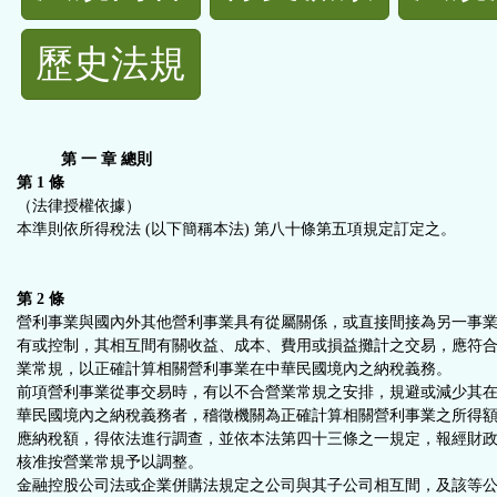
規
歷史法規
功
能
第 一 章 總則
按
第 1 條
（法律授權依據）
本準則依所得稅法 (以下簡稱本法) 第八十條第五項規定訂定之。
鈕
區
第 2 條
營利事業與國內外其他營利事業具有從屬關係，或直接間接為另一事
有或控制，其相互間有關收益、成本、費用或損益攤計之交易，應符
業常規，以正確計算相關營利事業在中華民國境內之納稅義務。
前項營利事業從事交易時，有以不合營業常規之安排，規避或減少其
華民國境內之納稅義務者，稽徵機關為正確計算相關營利事業之所得
應納稅額，得依法進行調查，並依本法第四十三條之一規定，報經財
核准按營業常規予以調整。
金融控股公司法或企業併購法規定之公司與其子公司相互間，及該等