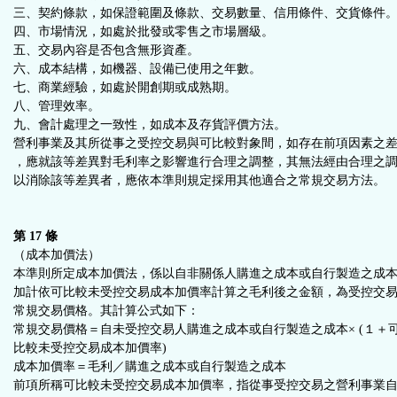
三、契約條款，如保證範圍及條款、交易數量、信用條件、交貨條件
四、市場情況，如處於批發或零售之市場層級。
五、交易內容是否包含無形資產。
六、成本結構，如機器、設備已使用之年數。
七、商業經驗，如處於開創期或成熟期。
八、管理效率。
九、會計處理之一致性，如成本及存貨評價方法。
營利事業及其所從事之受控交易與可比較對象間，如存在前項因素之
，應就該等差異對毛利率之影響進行合理之調整，其無法經由合理之
以消除該等差異者，應依本準則規定採用其他適合之常規交易方法。
第 17 條
（成本加價法）
本準則所定成本加價法，係以自非關係人購進之成本或自行製造之成
加計依可比較未受控交易成本加價率計算之毛利後之金額，為受控交
常規交易價格。其計算公式如下：
常規交易價格＝自未受控交易人購進之成本或自行製造之成本× (１＋
比較未受控交易成本加價率)
成本加價率＝毛利／購進之成本或自行製造之成本
前項所稱可比較未受控交易成本加價率，指從事受控交易之營利事業