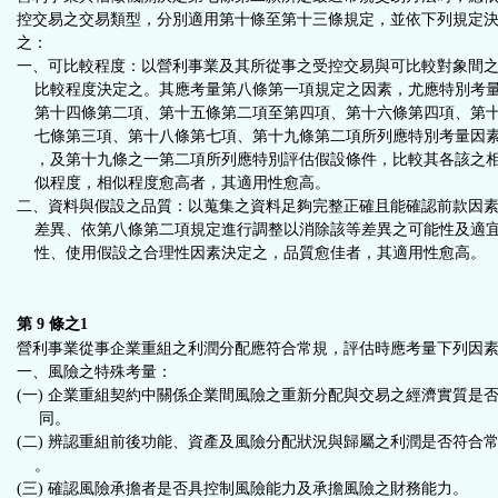
控交易之交易類型，分別適用第十條至第十三條規定，並依下列規定
之：
一、可比較程度：以營利事業及其所從事之受控交易與可比較對象間
比較程度決定之。其應考量第八條第一項規定之因素，尤應特別考
第十四條第二項、第十五條第二項至第四項、第十六條第四項、第
七條第三項、第十八條第七項、第十九條第二項所列應特別考量因
，及第十九條之一第二項所列應特別評估假設條件，比較其各該之
似程度，相似程度愈高者，其適用性愈高。
二、資料與假設之品質：以蒐集之資料足夠完整正確且能確認前款因
差異、依第八條第二項規定進行調整以消除該等差異之可能性及適
性、使用假設之合理性因素決定之，品質愈佳者，其適用性愈高。
第 9 條之1
營利事業從事企業重組之利潤分配應符合常規，評估時應考量下列因
一、風險之特殊考量：
(一) 企業重組契約中關係企業間風險之重新分配與交易之經濟實質是
同。
(二) 辨認重組前後功能、資產及風險分配狀況與歸屬之利潤是否符合
。
(三) 確認風險承擔者是否具控制風險能力及承擔風險之財務能力。