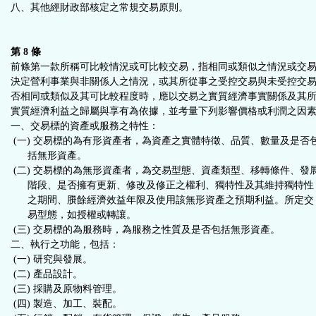
八、其他經財政部核定之常規交易原則。
第 8 條
前條第一款所稱可比較情況或可比較交易，指相同或類似之情況或交
決定營利事業與非關係人之情況，或其所從事之受控交易與未受控交
否相同或類似及其可比較程度時，應以交易之實質經濟事實關係及其
實質經濟利益之歸屬與享有為依據，並考量下列影響價格或利潤之因
一、交易標的資產或服務之特性：
(一) 交易標的為有形資產者，為資產之實體特徵、品質、數量及是否
括無形資產。
(二) 交易標的為無形資產者，為交易型態、資產類型、移轉條件、發
階段、是否擁有更新、修改及修正之權利、獨特性及其維持獨特性
之期間、賸餘經濟效益年限及使用該無形資產之預期利益。所定交
易型態，如授權或轉讓。
(三) 交易標的為服務時，為服務之性質及是否包括無形資產。
二、執行之功能，包括：
(一) 研究與發展。
(二) 產品設計。
(三) 採購及原物料管理。
(四) 製造、加工、裝配。