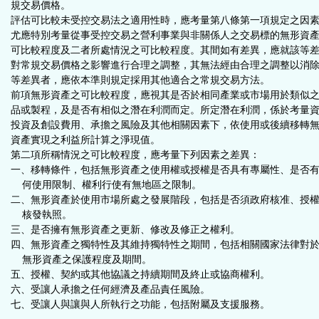
規交易價格。
評估可比較未受控交易法之適用性時，應考量第八條第一項規定之因
尤應特別考量從事受控交易之營利事業與非關係人之交易標的無形資
可比較程度及二者所處情況之可比較程度。其間如有差異，應就該等
對常規交易價格之影響進行合理之調整，其無法經由合理之調整以消
等差異者，應依本準則規定採用其他適合之常規交易方法。
前項無形資產之可比較程度，應視其是否於相同產業或市場用於類似
品或製程，及是否有相似之潛在利潤而定。所定潛在利潤，係於考量
投資及創設費用、承擔之風險及其他相關因素下，依使用或後續移轉
資產實現之利益所計算之淨現值。
第二項所稱情況之可比較程度，應考量下列因素之差異：
一、移轉條件，包括無形資產之使用權或授權是否具有專屬性、是否
何使用限制、權利行使有無地區之限制。
二、無形資產於使用市場所處之發展階段，包括是否須政府核准、授
核發執照。
三、是否擁有無形資產之更新、修改及修正之權利。
四、無形資產之獨特性及其維持獨特性之期間，包括相關國家法律對
無形資產之保護程度及期間。
五、授權、契約或其他協議之持續期間及終止或協商權利。
六、受讓人承擔之任何經濟及產品責任風險。
七、受讓人與讓與人所執行之功能，包括附屬及支援服務。