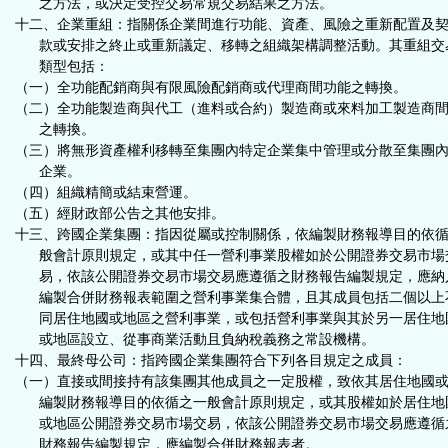
之方法，或決定受控交易常規交易結果之方法。
十二、企業重組：指關係企業間進行功能、資產、風險之重新配置及
款或安排之終止或重新議定、移轉之組織架構調整活動。其重組交
類型包括：
（一）全功能配銷商與有限風險配銷商或代理商間功能之轉換。
（二）全功能製造商與代工（進料或合約）製造商或來料加工製造商
之轉換。
（三）將無形資產權利移轉至集團內特定企業集中管理或分散至集團
企業。
（四）組織精簡或結束營運。
（五）經財政部公告之其他安排。
十三、跨國企業集團：指因從屬或控制關係，依編製財務報導目的依
般會計原則規定，或其中任一營利事業股權如於公開證券交易市場
易，依該公開證券交易市場交易應遵循之財務報告編製規定，應納
編製合併財務報表範圍之營利事業集合體，且其成員包括二個以上
同居住地國或地區之營利事業，或包括營利事業與其於另一居住地
或地區設立、從事商業活動且負納稅義務之常設機構。
十四、最終母公司：指跨國企業集團符合下列各目規定之成員：
（一）直接或間接持有該集團其他成員之一定股權，致依其居住地國
編製財務報導目的依循之一般會計原則規定，或其股權如於居住地
或地區公開證券交易市場交易，依該公開證券交易市場交易應遵循
財務報告編製規定，應編製合併財務報表者。