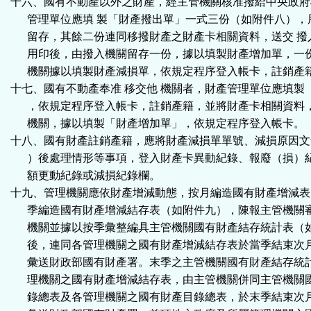
十六、國有不動產以外之財產，經主管機關核准撥給中央政府
管理單位應填
製「財產撥出單」一式三份（如附件八），
留存，其餘二份連同移撥財產之財產卡相關資料，送交
撥
用印後，由撥入機關留存一份，據以填製財產增加單，一
機關據以填製財產減損單，依規定程序登入帳卡，註銷產
十七、國有不動產奉准
移交他
機關者，財產管理單位應填製
，依規定程序登入帳卡，註銷產籍，並將財產卡相關資料
機關，據以填製「財產增加單」，依規定程序登入帳卡。
十八、國有財產註銷產籍，應將財產減損單單號、減損原因文
）後處理情形等事項，登入財產卡異動紀錄、報廢（損）
額更動紀錄或減損紀錄欄。
十九、管理機關應依財產增減動態，按月編造國有財產增減表
季編造國有財產增減結存表（如附件九），陳報主管機關
機關並據以按季彙整編具主管機關國有財產結存統計表（
後，連同各管理機關之國有財產增減結存表於當季結束次
彙送財政部國有財產署。末季之主管機關國有財產結存統
理機關之國有財產增減結存表，由主管機關併同主管機關
錄總表及各管理機關之國有財產目錄總表，於末季結束次