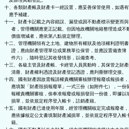
及辦理異動登記。
十、各類財產帳及財產卡一經設置，應妥善保管使用，如遇有
應予補建。
十一、財產卡記載之內容錯誤、漏登或因不動產標示變更而與
者，管理機關應更正記載。但因地政機關地籍整理造成不
價值增減者，應依第八點規定辦理。
十二、管理機關領有之土地、建物所有權狀及他項權利證明書
證，應由財產管理單位或業務單位保管，並應設置備查簿
件六），隨時登記其收發情形，以備查考。
十三、各級主管及財產帳、卡經管人員異動時，其保管之財產
清冊、財產權利憑證及財產登記憑證，應列冊辦理交接。
十四、國有財產因故需報請權責機關審核辦理報廢或報損者，
應填製「財產毀損報廢單」一式三份（如附件七），一份
報權責機關審核，俟奉准報廢或報損發回一份後，即據以
損單，並依規定程序登入帳卡，註銷產籍。
十五、國有財產已達使用年限，經管理機關核定完成報廢者，
應依據核定公文書填製財產減損單，並依規定程序登入帳
籍。