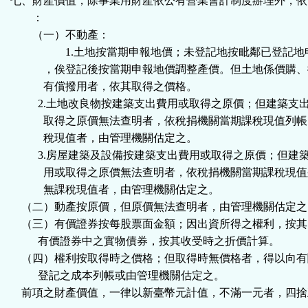
七、財產價值，除事業用財產依公有營業會計制度辦理外，依
：
（一）不動產：
1.土地按當期申報地價；未登記地按毗鄰已登記地
，俟登記後按當期申報地價調整產價。但土地係價購、
有償撥用者，依其取得之價格。
2.
土地改良物按建築支出費用或取得之原價；但建築支
取得之原價無法查明者，依稅捐機關當期課稅現值列帳
稅現值者，由管理機關估定之。
3.
房屋建築及設備按建築支出費用或取得之原價；但建
用或取得之原價無法查明者，依稅捐機關當期課稅現值
無課稅現值者，由管理機關估定之。
（二）動產按原價，但原價無法查明者，由管理機關估定之
（三）有價證券按每股票面金額；因出資所得之權利，按其
有價證券中之實物債券，按其收受時之折價計算。
（四）權利按取得時之價格；但取得時無價格者，得以向有
登記之成本列帳或由管理機關估定之。
前項之財產價值，一律以新臺幣元計值，不滿一元者，四捨