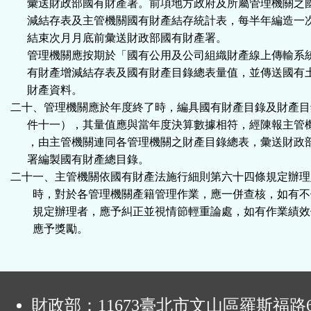
彙送財政部國有財產署。前項地方政府及所屬管理機關之
減結存表及主管機關國有財產結存統計表，每半年編造一
結束次月月底前彙送財政部國有財產署。
管理機關應按期於「國有公用及公司組織財產線上傳輸系
有財產增減結存表及國有財產目錄總表量值，並傳送國有
財產資料。
二十、管理機關應於年度終了時，編具國有財產目錄及財產目
件十一），其量值應與當年度決算數據相符，經陳報主管
，由主管機關連同各管理機關之財產目錄總表，彙送財政
署編製國有財產總目錄。
二十一、主管機關依國有財產法施行細則第六十四條規定辦理
時，對於各管理機關產籍管理作業，應一併查核，如有不
規定辦理者，應予糾正並視情節輕重論處，如有作業績效
應予獎勵。
:
財政部：11673臺北市文山區羅斯福路6