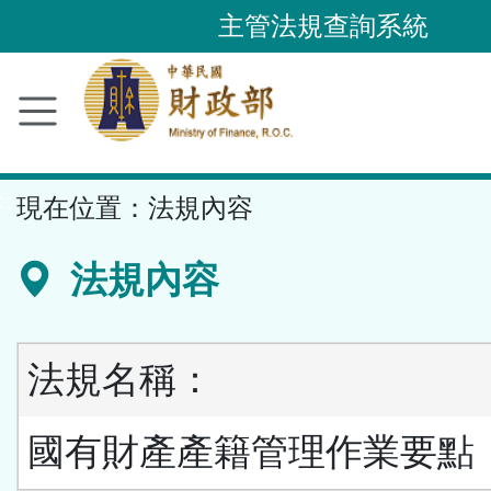
跳
主管法規查詢系統
到
主
要
內
容
::
現在位置：
法規內容
區
塊
法規內容
法規名稱：
國有財產產籍管理作業要點