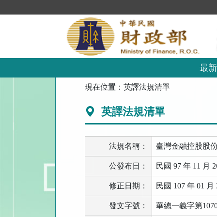
跳
到
主
要
內
容
區
最新
塊
:::
現在位置：
英譯法規清單
英譯法規清單
法規名稱：
臺灣金融控股股
公發布日：
民國 97 年 11 月 2
修正日期：
民國 107 年 01 月 
發文字號：
華總一義字第10700