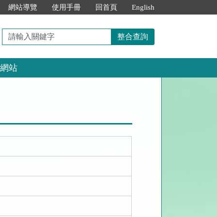
網站導覽
使用手冊
回首頁
English
請
整合查詢
輸
入
網站
關
鍵
字