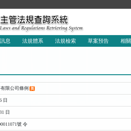
:::
訊息
法規體系
法規檢索
草案預告
相關
份有限公司條例
英
6 日
31 日
011071號 令