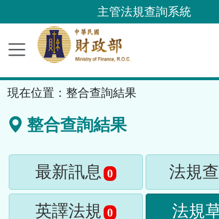
跳
主管法規查詢系統
到
主
要
內
容
::
現在位置：
整合查詢結果
區
塊
整合查詢結果
最新訊息
法規查
0
英譯法規
法規
0