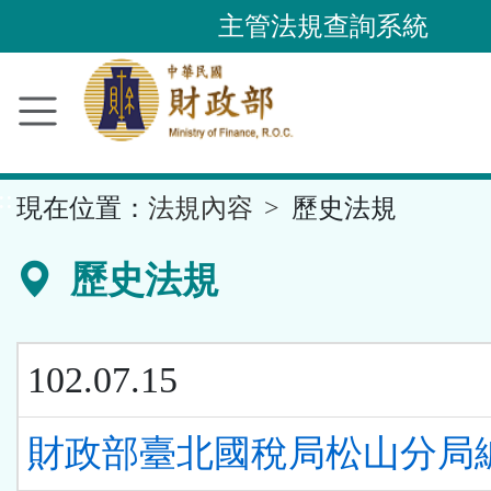
跳
主管法規查詢系統
到
主
要
內
容
::
現在位置：
法規內容
歷史法規
區
塊
歷史法規
102.07.15
財政部臺北國稅局松山分局