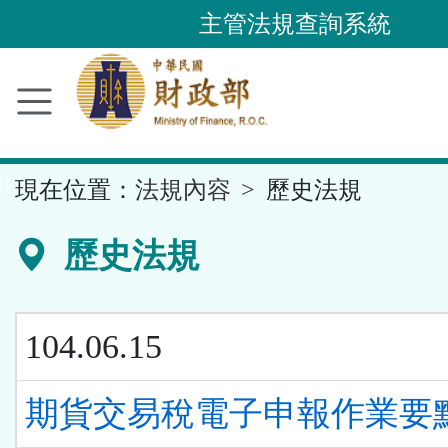
跳
主管法規查詢系統
到
主
要
內
容
::
現在位置：
法規內容
歷史法規
區
塊
歷史法規
104.06.15
期貨交易稅電子申報作業要