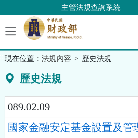
跳
主管法規查詢系統
到
主
要
內
容
::
現在位置：
法規內容
歷史法規
區
塊
歷史法規
089.02.09
國家金融安定基金設置及管