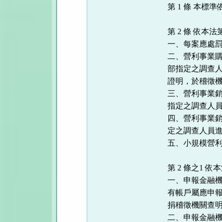
第 1 條 本
第 2 條 依
一、每案應處
二、營利事業
部指定之調查
證明，於稽徵
三、營利事業
指定之調查人
四、營利事業
定之調查人員
五、小規模營
第 2 條之1
一、申報金融
有帳戶屬應申
捐稽徵機關查
二、申報金融