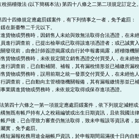
標準依稅捐稽徵法 (以下簡稱本法) 第四十八條之二第二項規定訂定之
本法第四十四條規定應處罰鍰案件，有下列情事之一者，免予處罰：
罰鍰在新臺幣二千元以下。
購進貨物或勞務時，因銷售人未給與致無法取得合法憑證，在未
人員進行調查前，已提出檢舉或已取得該進項憑證者；或已誠實
機關發現前，由會計師簽證揭露或自行於申報書揭露，經稽徵機
銷售貨物或勞務時，未依規定開立銷售憑證交付買受人，在未經
員進行調查前，已自動補開、補報，其有漏稅情形並已補繳所漏
銷售貨物或勞務時，誤用前期之統一發票交付買受人，在未經他
進行調查前，已自動向主管稽徵機關報備，其有漏報繳情形並已
利事業購進貨物或勞務時，未依規定取得或保存進項憑證。
 依本法第四十六條之一第一項規定應處罰鍰案件，依下列規定減輕或
機構無既有帳戶持有人之稅籍編號或出生日期資訊，且依我國法
報帳戶後，已合理致力審查仍無法取得，致未申報該等資訊者，
明屬實，免予處罰。
機構短漏報稅務用途金融帳戶資訊，於申報期間屆滿後十日內自