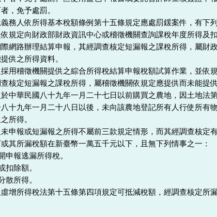
下者，免予處罰。
稅義務人依所得基本稅額條例第十五條規定應處罰鍰案件，有下
人依規定向財政部財政資訊中心或稽徵機關查詢課稅年度所得及
網際網路辦理結算申報，其經調查核定短漏報之課稅所得，屬財
能提供之所得資料。
人採用稽徵機關提供之綜合所得稅結算申報稅額試算作業，並依
調查核定短漏報之課稅所得，屬稽徵機關依規定應提供而未能提
人於中華民國八十九年一月二十七日以前購買之農地，因土地法
於八十九年一月二十八日以後，未向該農地登記所有人行使所有
取之所得。
人未申報或短漏報之所得不屬前三款規定情形，而其經調查核定
下或其所漏稅額在新臺幣一萬五千元以下，且無下列情事之一：
分開申報逃漏所得稅。
額或扣除額。
義分散所得。
人虛增所得稅法第十五條第四項規定可抵減稅額，經調查核定所