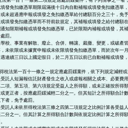
所得稅法第一百十一條第二項規定應處罰鍰案件，有下列情事之一者
或填發免扣繳憑單期限屆滿後十日內自動補報或填發免扣繳憑單
，或未超過應申報或填發之免扣繳憑單給付總額百分之三十，免
報或填發免扣繳憑單而不符前款規定，其補報或填發之給付總額
關通知限期補報或填發免扣繳憑單，已於限期內補報或填發，其
予處罰。
立學校、事業有解散、廢止、合併、轉讓、裁撤、變更，或破產
事，未依限或未據實申報或未依限填發免扣繳憑單，而於次年一
月遇連續三日以上國定假日，於二月五日以前已自動補報或填發
 依所得稅法第一百十一條之一規定應處罰鍰案件，依下列規定減輕
之受託人短漏報信託財產發生之收入或虛報相關之成本、必要費
第二項、第五項、第六項規定受益人之所得額，或未正確按所得
報或更正者，按應處罰鍰減輕二分之一。但其短計之所得額合計
以下者，免予處罰。
之受託人未依所得稅法第三條之四第二項規定之比例計算各受益
輕二分之一。但其計算之所得額合計數與依規定比例計算之所得
罰。