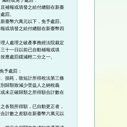
，減輕或免予處罰：
，且補報或填發之給付總額在新臺
予處罰。
在新臺幣六萬元以下，免予處罰。
補報或填發之給付總額在新臺幣四
管理人處理之破產事務經法院裁定
月三十一日以前已自動補報或填
，按應處罰鍰減輕二分之一。
或免予處罰：
用、損耗，致短計所得稅法第三條
類別歸類致減少受益人之納稅義
數或未正確歸類之所得額合計數在
人之各類所得額，已自動更正者，
額合計數之差額在新臺幣六萬元以