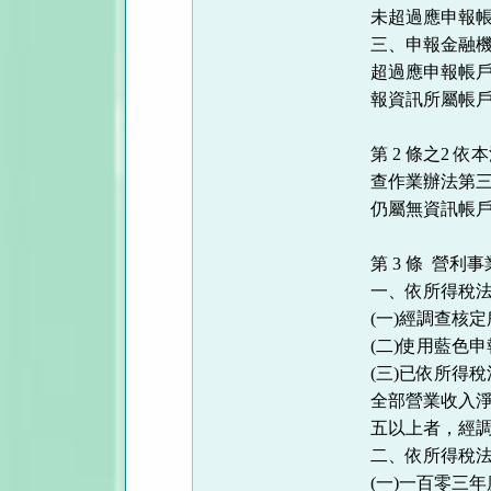
未超過應申報
三、申報金融
超過應申報帳
報資訊所屬帳
第 2 條之2
查作業辦法第
仍屬無資訊帳
第 3 條 營
一、依所得稅
(一)經調查核
(二)使用藍色
(三)已依所得
全部營業收入
五以上者，經
二、依所得稅
(一)一百零三