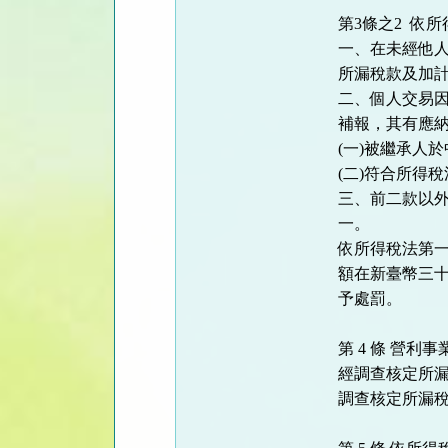
第3條之2 依
一、在未經他
所漏稅款及加
二、個人交易
補報，其有應
(一)被繼承人
(二)符合所得
三、前二款以
一。
依所得稅法第
額在新臺幣三
予處罰。
第 4 條 營
經調查核定所
調查核定所漏