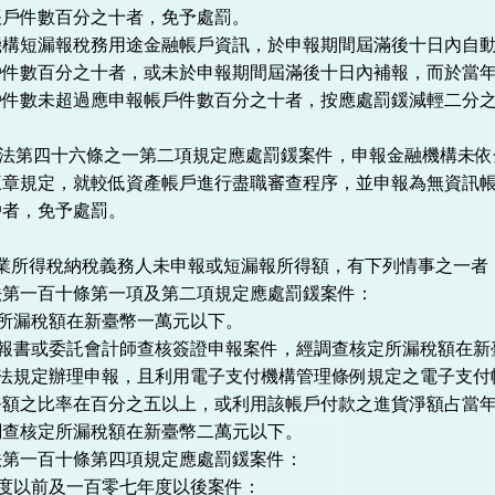
帳戶件數百分之十者，免予處罰。
機構短漏報稅務用途金融帳戶資訊，於申報期間屆滿後十日內自
戶件數百分之十者，或未於申報期間屆滿後十日內補報，而於當
戶件數未超過應申報帳戶件數百分之十者，按應處罰鍰減輕二分
 依本法第四十六條之一第二項規定應處罰鍰案件，申報金融機構未
三章規定，就較低資產帳戶進行盡職審查程序，並申報為無資訊
戶者，免予處罰。
利事業所得稅納稅義務人未申報或短漏報所得額，有下列情事之一者
法第一百十條第一項及第二項規定應處罰鍰案件：
定所漏稅額在新臺幣一萬元以下。
申報書或委託會計師查核簽證申報案件，經調查核定所漏稅額在
稅法規定辦理申報，且利用電子支付機構管理條例規定之電子支
淨額之比率在百分之五以上，或利用該帳戶付款之進貨淨額占當
調查核定所漏稅額在新臺幣二萬元以下。
法第一百十條第四項規定應處罰鍰案件：
年度以前及一百零七年度以後案件：