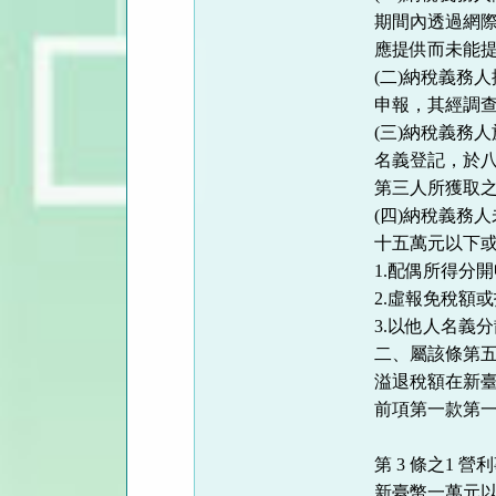
期間內透過網
應提供而未能
(二)納稅義務
申報，其經調
(三)納稅義務
名義登記，於
第三人所獲取
(四)納稅義務
十五萬元以下
1.配偶所得分
2.虛報免稅額
3.以他人名義
二、屬該條第
溢退稅額在新
前項第一款第
第 3 條之1
新臺幣一萬元