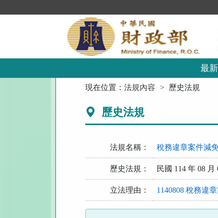
跳
到
主
要
內
容
區
最新
塊
:::
現在位置：
法規內容
歷史法規
歷史法規
法規名稱：
稅務違章案件減
歷史法規：
民國 114 年 08 月 
立法理由：
1140808 稅