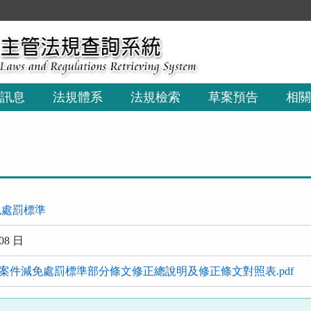
:::
訊息
法規體系
法規檢索
草案預告
相關
免處罰標準
08 日
務違章案件減免處罰標準部分條文修正總說明及修正條文對照表.pdf