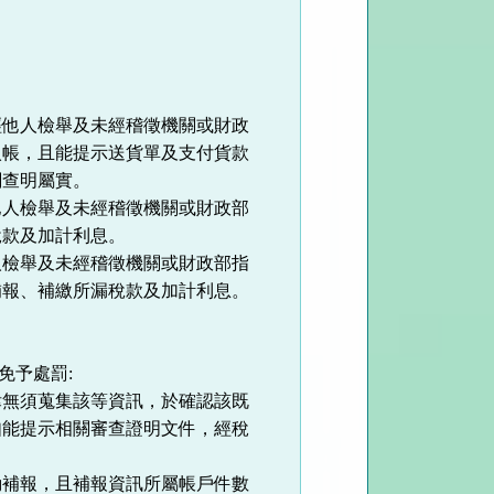
。
經他人檢舉及未經稽徵機關或財政
入帳，且能提示送貨單及支付貨款
關查明屬實。
他人檢舉及未經稽徵機關或財政部
稅款及加計利息。
人檢舉及未經稽徵機關或財政部指
補報、補繳所漏稅款及加計利息。
免予處罰:
律無須蒐集該等資訊，於確認該既
如能提示相關審查證明文件，經稅
動補報，且補報資訊所屬帳戶件數