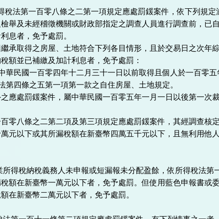
所得稅法第一百零八條之二第一項規定應處罰鍰案件，依下列規定
人檢舉及未經稽徵機關或財政部指定之調查人員進行調查前，已
計利息者，免予處罰。
因繼承取得之房屋、土地符合下列各目情形，且於交易日之次年
納稅額並已補繳及加計利息者，免予處罰：
於中華民國一百零四年十二月三十一日以前取得且個人於一百零
稅法第四條之五第一項第一款之自住房屋、土地規定。
外之應處罰鍰案件，屬中華民國一百零五年一月一日以後第一次
一百零八條之二第二項及第三項規定應處罰鍰案件，其經調查核
十萬元以下或其所漏稅額在新臺幣四萬五千元以下，且無利用他
利事業所得稅納稅義務人未申報或短漏報未分配盈餘，依所得稅法
漏稅額在新臺幣一萬元以下者，免予處罰。但使用藍色申報書或
稅額在新臺幣二萬元以下者，免予處罰。