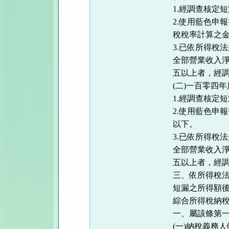
1.經調查核定
2.使用藍色申
稅稅率計算之
3.已依所得稅
全部營業收入
五以上者，經
(二)一百零四
1.經調查核定
2.使用藍色申
以下。
3.已依所得稅
全部營業收入
五以上者，經
三、依所得稅
短漏之所得額
綜合所得稅納
一、屬該條第
(一)納稅義務