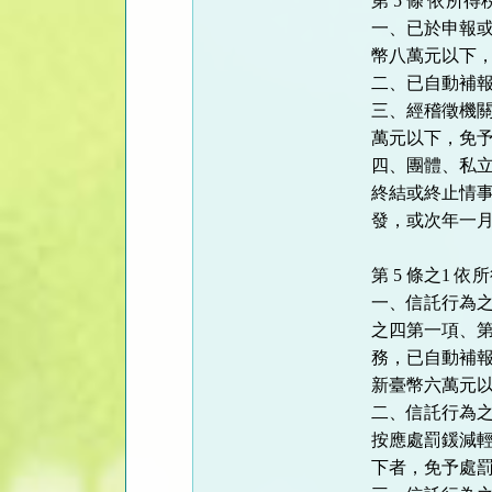
第 5 條 依
一、已於申報
幣八萬元以下
二、已自動補
三、經稽徵機
萬元以下，免
四、團體、私
終結或終止情
發，或次年一
第 5 條之1
一、信託行為
之四第一項、
務，已自動補
新臺幣六萬元
二、信託行為
按應處罰鍰減
下者，免予處