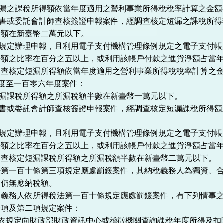
短漏之課稅所得額依當年度適用之營利事業所得稅稅率計算之金
報書或委託會計師查核簽證申報案件，經調查核定短漏之課稅所
金額在新臺幣二萬元以下。
法規定辦理申報，且利用電子支付機構管理條例規定之電子支付
淨額之比率在百分之五以上，或利用該帳戶付款之進貨淨額占當
調查核定短漏所得額依當年度適用之營利事業所得稅稅率計算之
年度至一百零六年度案件：
短漏課稅所得額之所漏稅額半數在新臺幣一萬元以下。
報書或委託會計師查核簽證申報案件，經調查核定短漏課稅所得
法規定辦理申報，且利用電子支付機構管理條例規定之電子支付
淨額之比率在百分之五以上，或利用該帳戶付款之進貨淨額占當
調查核定短漏課稅所得額之所漏稅額半數在新臺幣二萬元以下。
法第一百十條第三項規定應處罰鍰案件，其納稅義務人為獨資、
後仍無應納稅額。
稅義務人依所得稅法第一百十條規定應處罰鍰案件，有下列情事
一項及第二項規定案件：
人依規定向財政部財政資訊中心或稽徵機關查詢課稅年度所得及