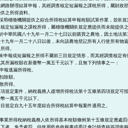
際網路辦理結算申報，其經調查核定短漏報之課稅所得，屬財政
提供之所得資料。
人採用稽徵機關提供之綜合所得稅結算申報稅額試算作業，並依
查核定短漏報之課稅所得，屬稽徵機關依規定應提供而未能提供
人於中華民國八十九年一月二十七日以前購買之農地，因土地法
八十九年一月二十八日以後，未向該農地登記所有人行使所有物
之所得。
人未申報或短漏報之所得不屬前三目規定情形，而其經調查核定
或其所漏稅額在新臺幣一萬五千元以下，且無下列情事之一：
開申報逃漏所得稅。
或扣除額。
分散所得。
五項規定案件，納稅義務人虛增所得稅法第十五條第四項規定可
臺幣一萬五千元以下。
一目規定自九十五年度綜合所得稅結算申報案件適用之。
 營利事業所得稅納稅義務人依所得基本稅額條例第十五條規定應處
以下者，免予處罰。但使用藍色申報書或委託會計師查核簽證申