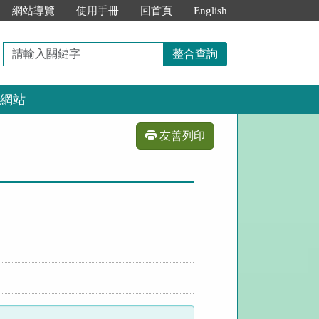
網站導覽
使用手冊
回首頁
English
請
整合查詢
輸
入
網站
關
鍵
字
友善列印