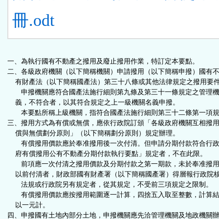
冊.odt
一、為執行國有不動產之撥用及廢止撥用作業，特訂定本要點。
二、各級政府機關（以下簡稱機關）申請撥用（以下簡稱申撥）國有
有財產法（以下簡稱國產法）第三十八條或其他法律規定之撥用要
申撥機關應符合國產法施行細則第九條及第三十一條規定之管理機
義，不符合者，以其符合規定之上一級機關名義申撥。
本要點所稱上級機關，指符合國產法施行細則第三十二條第一項規
三、撥用方式為有償或無償，應依行政院訂頒「各級政府機關互相撥
償與無償劃分原則」（以下簡稱劃分原則）規定辦理。
有償撥用價款應於奉准撥用後一次付清。但申請分期付款符合行政
府有償撥用公有不動產分期付款執行要點」規定者，不在此限。
前項應一次付清之撥用價款及分期付款之第一期款，未於奉准撥用
以前付清者，財政部國有財產署（以下簡稱國產署）得層報行政院
法規或行政院另有規定者，從其規定，不受前三項規定之限制。
有償撥用價款應按撥用範圍逐一計算，四捨五入取至整數，計算結
以一元計。
四、申撥國有土地內部分土地，申撥機關應先洽管理機關及地政機關