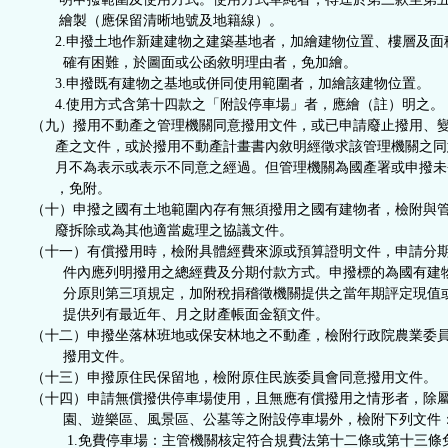
繪製（應保留清晰地號及地籍線）。
2.申撥土地作新建建物之建築基地者，加繪建物位置、樓層及面
確有困難，於圖面或公函敘明理由者，免加繪。
3.申撥既有建物之基地或併同使用範圍者，加繪該建物位置。
4.使用方式含第十四款之「附設停車場」者，應繪（註）明之。
（九）撥用不動產之管理機關同意撥用文件，或已申請廢止撥用、
產之文件，或於撥用不動產計畫書內敘明經徵求該管理機關之同
月不為表示或表示不同意之經過。但管理機關為國產署或申撥未
，免附。
（十）申撥之國有土地範圍內存有無須撥用之國有建物者，檢附與
廢拆除或為其他適當處理之協議文件。
（十一）有償撥用時，檢附具體經費來源或預算證明文件，申請分
件內應列明撥用之總經費及分期付款方式。申撥標的為國有建
分原則第三項規定，加附稅捐稽徵機關提供之當年期評定現值
提供列有最近年、月之財產帳面金額文件。
（十二）申撥坐落林班地或保安林地之不動產，檢附行政院農業委
撥用文件。
（十三）申撥原住民保留地，檢附原住民族委員會同意撥用文件。
（十四）申請無償撥供停車場使用，且無應有償撥用之情形者，除
園、遊樂區、風景區、公墓等之附設停車場外，檢附下列文件
1.免費停車場：主管機關核定符合規費法第十二條或第十三條