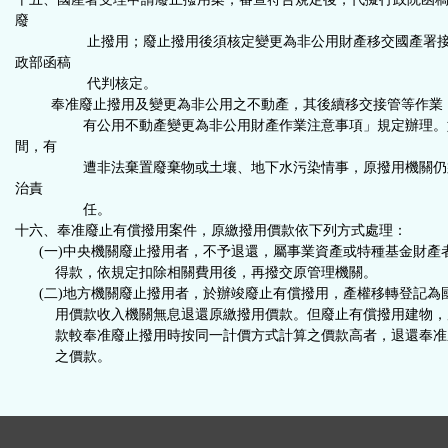
廢
止撥用；廢止撥用後須核定變更為非公用財產移交國產署
政部函稿
代判核定
。
奉准廢止撥用及變更為非公用之不動產，其後續移交接管等作業
有公用不動產變更為非公用財產作業注意事項」規定辦理。
間，有
遭非法棄置廢棄物或土壤、地下水污染情事，原撥用機關仍
治責
任
。
十六、奉准廢止有償撥用案件，原繳撥用價款依下列方式處理：
(一)中央機關廢止撥用者，不予退還，屬事業資產或特種基金財產
得款，依規定扣除相關費用後，再撥交原管理機關。
(二)地方機關廢止撥用者，於辦竣廢止有償撥用，產權移轉登記為
用價款收入機關無息退還原繳撥用價款。但廢止有償撥用建物，
款較奉准廢止撥用時按同一計價方式計算之價款高者，退還奉准
之價款。