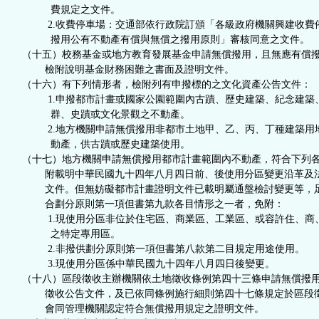
費規定之文件。
2.收費停車場：交通部依行政院訂頒「各級政府機關興建收費
撥用公有不動產有償與無償之撥用原則」審核同意之文件。
（十五）校務基金或地方教育發展基金申請無償撥用，且無應有償
檢附說明基金財務困難之書面及證明文件。
（十六）有下列情形者，檢附列有申撥標的之文化資產公告文件：
1.申撥都市計畫或國家公園範圍內古蹟、歷史建築、紀念建築
群、史蹟或文化景觀之不動產。
2.地方機關申請無償撥用非都市土地甲、乙、丙、丁種建築用
動產，供古蹟或歷史建築使用。
（十七）地方機關申請無償撥用都市計畫範圍內不動產，符合下列
附載明中華民國九十四年八月四日前、後使用分區變更沿革及
文件。但無妨礙都市計畫證明文件已載明屬通盤檢討變更等，
合劃分原則第一項但書第九款各目情形之一者，免附：
1.現使用分區非位於住宅區、商業區、工業區、或容許住、商
之特定專用區。
2.非撥供劃分原則第一項但書第八款第二目規定用途使用。
3.現使用分區係中華民國九十四年八月四日後變更。
（十八）區段徵收主辦機關依土地徵收條例第四十三條申請無償撥
徵收公告文件，及已依同條例施行細則第四十七條規定於區段
會同管理機關認定符合無償撥用規定之證明文件。