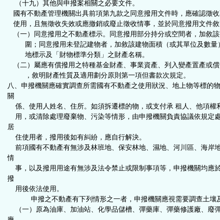
（十九）其他與申撥案相關之必要文件。
國有不動產管理機關出具前項第
九款之同意撥用文件時，應確認徵收
使用，且無徵收失效或應撤銷或廢止徵收情事，並於同意撥用文件敘
（一）同意撥用之不動產標示。同意撥用部分持分或空間者，加敘該
圍；同意撥用未登記建物者，加敘該建物面積（或其單位及數量
地標示及「財物標準分類」之財產名稱。
（二）屬應有償撥用之特種基金財產、事業資產、列入變產置產或償
，敘明財產性質及適用劃分原則第一項但書款次規定。
八、
申撥機關應確實調查所需國有不動產之使用狀況、地上物等標的物之
關
係、使用人姓名、住所。如須拆遷標的物，或支付承 租人、他項權
用，或清除處理廢棄物、污染等情形，由申撥機關負責協議依規定
居
住使用者，撥用後如有糾紛，應自行解決
。
前項國有不動產有無涉及林班地、保安林地、濕地、河川區、海岸地
情
事，以及撥用用途有無涉及法令禁止或限制事項等，申撥機關均應於
撥
用後依法使用。
申撥之不動產有下列情形之一者，申撥機關應視需要調查土壤及
（一）原為油庫、加油站、化學品儲槽、彈藥庫、彈藥修護廠、廢彈
廠