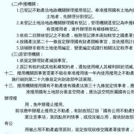
(二)申撥機關：
1.
已登記不動產洽地政機關辦理撥用登記。奉准撥用國有土地內
土地者，先辦理分割登記
。
2.
未登記土地洽地政機關辦理國有登記，管理機關逕登記為申撥
有償撥用者，連件辦理所有權移轉登記
。
3.
依前二目辦竣登記之不動產，檢附登記謄本函知轄管之國產署
4.
按國產法第二十一條規定辦理國有財產開帳事宜，並依撥用計
5.
須補辦非都市土地使用編定、變更編定或踐行相關法定程序者
(三)原管理機關：
1.依規定辦理財產減損事宜。
2.原訂有租約或其他私權契約者，通知使用權人其權利歸於消滅
十二、撥用機關因事實需要不能在奉准撥用後一年內使用撥用之不動
施行細則第二十六條規定向財政部申請展期。
十三、
撥用機關撥用國有不動產後有國產法第三十九條規定情事者，
准撥用國有土地部分垂直空間者，應洽該空間所屬國有公
辦理撥
用，免申辦廢止撥用
。
前項應申辦廢止撥用之不動產，有財政部訂頒「國有公用不動產
業注意事項」第四點所列情事，或現況被占用，擬依財政部
有公
用被占用不動產處理原則」規定按現狀移交國產署接管者，