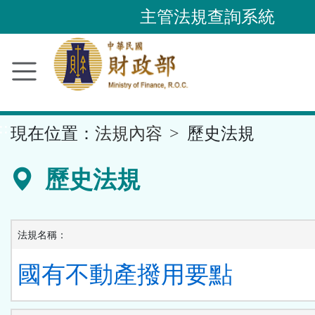
跳
主管法規查詢系統
到
主
要
內
容
::
現在位置：
法規內容
歷史法規
區
塊
歷史法規
法規名稱：
國有不動產撥用要點