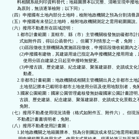
料相關系統列印資料替代；地籍圖謄本以完整、清晰呈現申撥地
為原則，無須逐筆檢附；以下同）。
（四）申撥國有土地內部分土地時，檢附地政機關之預為分割清冊
（五）申撥國有未登記土地時，檢附地政機關測定之需用範圍圖說
（六）撥用不動產所在區域證明：
1.都市計畫範圍：直轄市、縣（市）主管機關核發無妨礙都市計
式如附件四，得以公函替代）。但屬下列情形之一者，免附：
(1)區段徵收主辦機關為實施區段徵收，申撥區段徵收範圍內之
(2)申撥國有建物，其建築用途已指定為申撥機關之撥用用途，
使用分區自建築之日起至申撥時無變更。
(3)申撥古蹟、歷史建築、紀念建築、聚落建築群、史蹟或文化
動產。
2.非都市計畫範圍：地政機關或相關主管機關出具之非都市土地
土地登記謄本已載明非都市土地使用分區及使用地類別者，免
3.國家公園範圍：國家公園管理處核發無妨礙國家公園計畫證明
古蹟、歷史建築、紀念建築、聚落建築群、史蹟或文化景觀之
免附。
（七）撥用不動產使用現況清冊（格式如附件五、附件六）。但現
不動產計畫書填明者，免附。
（八）撥用不動產使用計畫圖：
1.於地政機關之地籍圖謄本、預為分割圖說或未登記地需用範圍
明申撥範圍及使用方式。使用方式單純者，得逕於第三款至第五