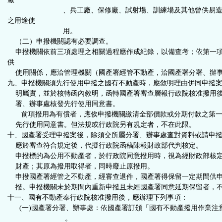
、兵工廠、保修廠、試射場、訓練場及其他曾供易
之用途使
用。
（二）申撥機關認有必要調查。
申撥機關依前三項處理之相關過程應作成紀錄，以備查考；依第一項
供
使用關係，應洽管理機關（國產署經管不動產，洽國產署分署、辦
九、申撥機關須先行使用申撥之國有不動產時，應敘明理由併同申撥
明屬實，並於核轉函內敘明，函轉國產署審查層報行政院核准撥用
署、辦事處核發先行使用同意書。
前項撥用為有償者，應俟申撥機關繳清全部價款或分期付款之第一
先行使用同意書。但法規或行政院另有規定者，不在此限。
十、
國產署受理申撥案後，除須交所屬分署、辦事處查對資料或請申
應於審查符合規定後，代擬行政院函稿陳報財政部代判核定。
申撥標的為公用不動產者，於行政院同意撥用時，視為經財政部核
財產；其原為撥用取得者，同時廢止原撥用。
申撥國產署經管之不動產，經審查退件，國產署得保留一定期間供
撥。申撥機關未於期間內重新申撥且未經國產署同意延期保留者，
十一、國有不動產奉行政院核准撥用後，應辦理下列事項：
(一)
國產署分署、辦事處：依國產署訂頒「國有不動產撥用作業注
。