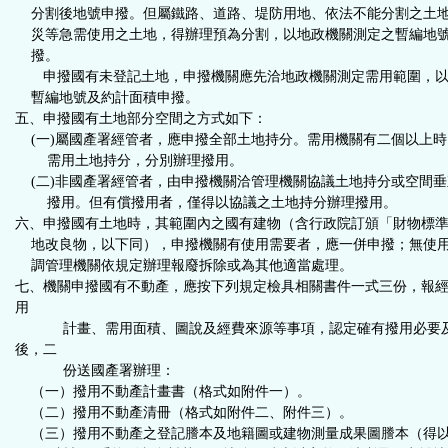
分割後地號申撥。但屬鐵路、道路、堤防用地、依法不能分割之土
災等急需使用之土地，得辦理預為分割，以地政機關測定之暫編地
撥。
申撥國有未登記土地，申撥機關應先洽地政機關測定需用範圍，以
暫編地號及約計面積申撥。
五、申撥國有土地部分空間之方式如下：
(一)屬國產署經管者，應申撥全部土地持分。需用機關有二個以上時
需用土地持分，分別辦理撥用。
(二)非國產署經管者，由申撥機關洽管理機關協議土地持分或空間垂
撥用。但有償撥用者，僅得以協議之土地持分辦理撥用。
六、申撥國有土地時，其範圍內之國有建物（含行政院訂頒「財物標
地改良物，以下同），申撥機關有使用需要者，應一併申撥；無使
調管理機關依規定辦理報廢拆除或為其他適當處理。
七、
機關申撥國有不動產，應按下列規定檢具相關書件一式三份，報
用
計畫、需用面積、圖說及經費來源等事項，認定確有撥用必要
後，二
份送國產署辦理：
（一）撥用不動產計畫書（格式如附件一）。
（二）撥用不動產清冊（格式如附件二、附件三）。
（三）撥用不動產之登記謄本及地籍圖或建物測量成果圖謄本（得