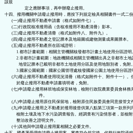
該規
定之應辦事項，再申辦廢止撥用
。
十四、撥用機關申請廢止撥用時，應按下列規定檢具相關書件一式二
(一)廢止撥用不動產申請書（格式如附件七）。
(二)行政院核准撥用函（含核准撥用不動產清冊）影本。
(三)廢止撥用不動產清冊（格式如附件八、附件九）。
(四)廢止撥用不動產之登記謄本及地籍圖或建物測量成果圖謄本。
(五)廢止撥用不動產所在區域證明：
1.
都市計畫範圍：相關主管機關核發都市計畫土地使用分區證明
2.非都市計畫範圍：地政機關或相關主管機關出具之非都市土地
地登記謄本已載明非都市土地使用分區及使用地類別者，免附
3.
國家公園範圍：國家公園管理處核發國家公園土地使用分區證
(六)廢止撥用不動產使用現況清冊（格式如附件十、附件十一）。
於廢止撥用不動產申請書填明者，免附。
(七)申請廢止撥用林班地或保安林地，檢附行政院農業委員會林務
件。
(八)申請廢止撥用原住民保留地，檢附原住民族委員會同意接管文
(九)申請廢止撥用之不動產於撥用後曾供第八點第三項第一款所列
檢附土壤及地下水污染調查報告。經調查有污染情形者，並檢附
整治改善之證明文件。
(十)其他與申請廢止撥用案相關之必要文件。
十五、
國產署受理申請廢止撥用案，審查符合規定後，代擬行政院函