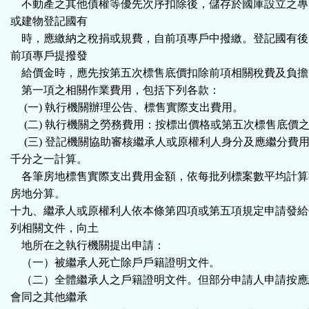
不動產之其他債權等優先次序扣除後，儲存於國庫設立之專
或建物登記國有
時，應繳納之稅捐或規費，自前項專戶中撥繳。登記國有後
前項專戶提撥發
給價金時，應先按第五次標售底價扣除前項相關稅費及負擔
第一項之相關作業費用，包括下列各款：
(一) 執行機關辦理公告、標售實際支出費用。
(二) 執行機關之勞務費用：按標出價格或第五次標售底價
(三) 登記機關協助審核繼承人或原權利人身分及應繼分費
千分之一計算。
各筆房地標售實際支出費用金額，依每批列標案數平均計算
房地分算。
十九、繼承人或原權利人依本條第四項或第五項規定申請發給
列相關文件，向土
地所在之執行機關提出申請：
（一）被繼承人死亡除戶戶籍證明文件。
（二）全體繼承人之戶籍證明文件。但部分申請人申請按應
會同之其他繼承