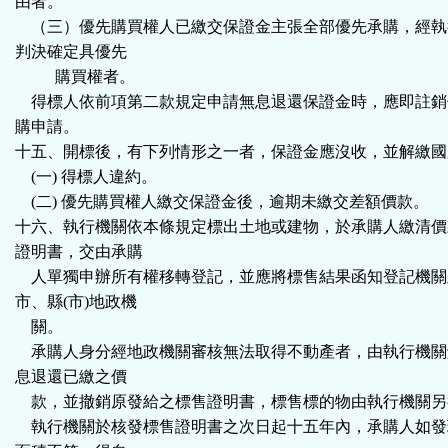
由者。
（三）優先購買權人已繳交保證金主張全部優先承購，經執
判決確定具優先
購買權者。
得標人依前項第二款規定申請無息退還保證金時，應即註銷
購申請。
十五、開標後，有下列情形之一者，保證金應沒收，並解繳國
(一) 得標人違約。
(二) 優先購買權人繳交保證金後，逾期未繳交差額價款。
十六、執行機關依本條規定標出土地或建物，於承購人繳清價
證明書，交由承購
人單獨申辦所有權移轉登記，並應將標售結果函知登記機關
市、縣(市)地政機
關。
承購人身分經地政機關審核無法取得不動產者，由執行機關
息退還已繳之價
款，並撤銷原發給之標售證明書，標售標的物由執行機關另
執行機關於核發標售證明書之次日起十五年內，承購人如發