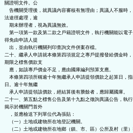
關證明文件。公
告機關受理後，就異議內容審核有無理由；異議人不服時，
法途徑處理，逾
期未辦理者，視為異議無效。
第一項第一款及第二款之戶籍證明文件，執行機關能以電子
得免由申請人提
出，並由執行機關列印查詢文件併案存檔。
二十、繼承人申請就本條第四項規定之專戶提撥發給價金時，
期限之標售價款支
應，如該專戶價金不足，應由國庫編列預算支應。
本條第四項所稱逾十年無繼承人申請提領價款之起算日，指
日。逾十年無繼
承人申請提領該價款，經結算後有賸餘者，應歸屬國庫。
二十一、第五點之標售公告及第十九點之徵詢異議公告，執行
揭示於機關門首外
，並應檢送下列單位代為張貼：
（一）土地或建物所在地登記機關。
（二）土地或建物所在地鄉（鎮、市、區）公所及村（里）