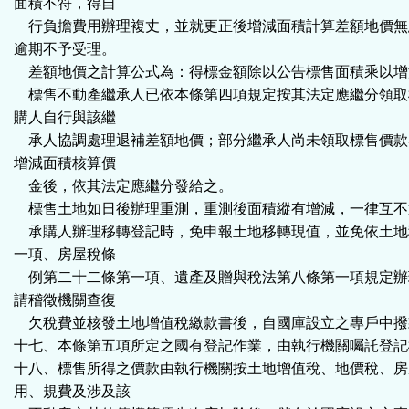
面積不符，得自
行負擔費用辦理複丈，並就更正後增減面積計算差額地價無
逾期不予受理。
差額地價之計算公式為：得標金額除以公告標售面積乘以增
標售不動產繼承人已依本條第四項規定按其法定應繼分領取
購人自行與該繼
承人協調處理退補差額地價；部分繼承人尚未領取標售價款
增減面積核算價
金後，依其法定應繼分發給之。
標售土地如日後辦理重測，重測後面積縱有增減，一律互不
承購人辦理移轉登記時，免申報土地移轉現值，並免依土地
一項、房屋稅條
例第二十二條第一項、遺產及贈與稅法第八條第一項規定辦
請稽徵機關查復
欠稅費並核發土地增值稅繳款書後，自國庫設立之專戶中撥
十七、本條第五項所定之國有登記作業，由執行機關囑託登記
十八、標售所得之價款由執行機關按土地增值稅、地價稅、房
用、規費及涉及該