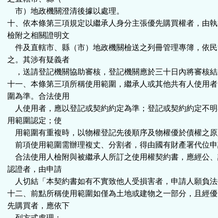
市）地政機關澄清後據以處理。
十、依本條第三項規定以繼承人身分主張優先購買權者，由執
檢附之相關證明文
件及直轄市、縣（市）地政機關檢送之列冊管理專簿，依民
之。其涉有疑義者
，送請登記機關協助審核，登記機關應於三十日內將審核結
十一、本條第三項所稱使用範圍，繼承人或其他共有人使用者
圍為準。合法使用
人使用者，應以登記或契約約定為準；登記或契約約定不明
用範圍認定；使
用範圍有重複時，以物權登記先後順序及物權優於債權之原
前項使用範圍需辦理複丈、分割者，得由國有財產署代位申
合法使用人檢附與被繼承人所訂之使用權契約書，應經公、
認證者，由申請
人切結「本契約書如有不實致他人受損害者，申請人願負法
十二、前點所稱使用範圍如僅為土地或建物之一部分，且經優
先購買者，應依下
列方式處理：