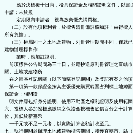
應於決標後十日內，檢具保證金及相關證明文件，以書面
申請；未於規
定期限內申請者，視為放棄優先購買權。
（二）設有他項權利者，於標售清冊備註欄加註「由得標人
所有負擔」。
（三）權屬同一之土地及建物，列冊管理期間不同，僅就已
建物辦理標售作
業時，應加註說明。
前項標售公告期間為三十日，並應抄送原列冊管理之直轄市、
關、土地或建物所
在之轄區登記機關（以下簡稱登記機關）及登記有案之他項
第一項第一款保證金按其主張優先購買範圍占列標土地總面
保證金；相關證
明文件應包括身分證明、使用不動產之權利證明及使用範圍
六、投標人參加投標應繳納之保證金按標售底價百分之十計算
位，其低於新臺幣
一千元或不足一元者，以實際計算金額計收至元。
七、執行機關於辦理土地或建物標售期間，接獲直轄市、縣（