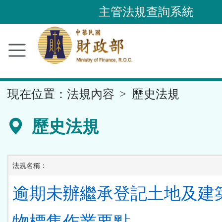
跳
主管法規查詢系統
到
主
要
內
容
::
現在位置：
法規內容
歷史法規
區
塊
歷史法規
法規名稱：
逾期未辦繼承登記土地及建
物標售作業要點