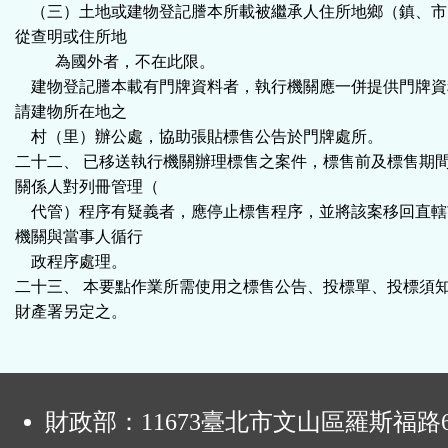
（三）土地或建物登記謄本所載被繼承人住所地鄉（鎮、市
從查明或住所地
為國外者，不在此限。
建物登記謄本載有門牌資料者，執行機關應一併提供門牌資
請建物所在地之
村（里）辦公處，協助張貼標售公告於門牌處所。
二十二、 已移送執行機關辦理標售之案件，標售前及標售期
關係人對列冊管理（
代管）程序有疑義者，應停止標售程序，並將該案移回直轄
機關與當事人循行
政程序處理。
二十三、 本要點作業所需使用之標售公告、投標單、投標須
財產署另定之。
:
財政部：11673臺北市文山區羅斯福路6