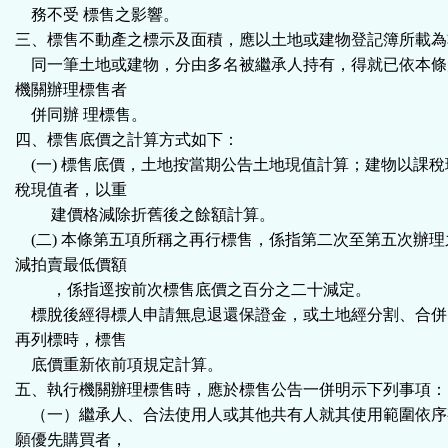
務不受 標售之影響。
三、標售不動產之標示及面積，應以土地或建物登記簿所載為
同一筆土地或建物，分由多名被繼承人持有，得就已依本條
機關辦理標售者
併同辦 理標售。
四、
標售底價之計算方式如下：
(一) 標售底價，土地按當期公告土地現值計算；建物以課稅
稅現值者，以重
建價格減除折舊後之餘額計算。
(二) 本條第五項所稱之再行標售，係指第二次至第五次辦理
減拍賣最低價額
，係指逕按前次標售底價之百分之二十減定。
標脫後經得標人申請無息退還保證金，或土地經分割、合併
再列標時，標售
底價重新依前項規定計算。
五、執行機關辦理標售時，應於標售公告一併明示下列事項：
（一）繼承人、合法使用人或其他共有人就其使用範圍依序
願優先購買者，