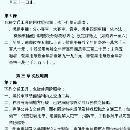
月三十一日止。
第 6 條
各種交通工具使用牌照稅額，依下列規定課徵：
一、
機動車輛：分小客車、大客車、貨車、機車四類車輛，依本法
機動車輛使用牌照稅分類稅額表之 規定課徵之（如附表一至六）
二、船舶：總噸位在五噸以上者，營業用每艘全年新臺幣一萬六千三
百八十元，非營業用每艘全年新臺幣四萬零三百二十元；未滿五
噸者，營業用每艘全年新臺幣九千九百元，非營業用每艘全年新
臺幣一萬七千五百五十元。
第 三 章 免稅範圍
第 7 條
下列交通工具，免徵使用牌照稅：
一、屬於軍隊裝備編制內之交通工具。
二、在設有海關地方行駛，已經海關徵收助航服務費之輪船。
三、專供公共安全使用，而有固定特殊設備及特殊標幟之交通工具：
備車、偵查勘驗用車、追捕提解人犯車、消防車、工程救險車及海
救險船等。
四、衛生機關及公共團體設立之醫院，專供衛生使用而有固定特殊設