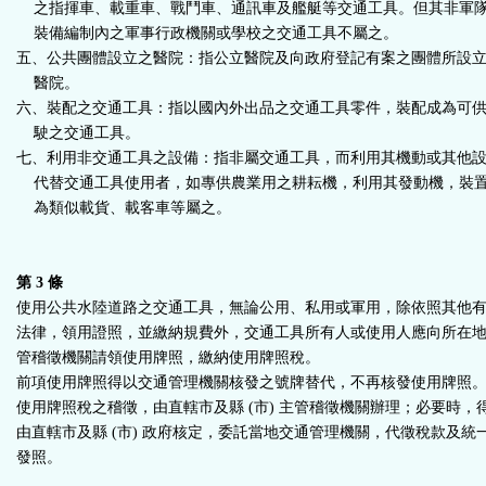
之指揮車、載重車、戰鬥車、通訊車及艦艇等交通工具。但其非軍
裝備編制內之軍事行政機關或學校之交通工具不屬之。
五、公共團體設立之醫院：指公立醫院及向政府登記有案之團體所設
醫院。
六、裝配之交通工具：指以國內外出品之交通工具零件，裝配成為可
駛之交通工具。
七、利用非交通工具之設備：指非屬交通工具，而利用其機動或其他
代替交通工具使用者，如專供農業用之耕耘機，利用其發動機，裝
為類似載貨、載客車等屬之。
第 3 條
使用公共水陸道路之交通工具，無論公用、私用或軍用，除依照其他
法律，領用證照，並繳納規費外，交通工具所有人或使用人應向所在
管稽徵機關請領使用牌照，繳納使用牌照稅。
前項使用牌照得以交通管理機關核發之號牌替代，不再核發使用牌照
使用牌照稅之稽徵，由直轄市及縣 (市) 主管稽徵機關辦理；必要時，
由直轄市及縣 (市) 政府核定，委託當地交通管理機關，代徵稅款及統
發照。