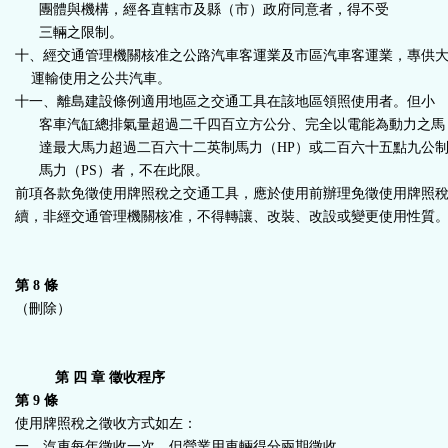
團體與機構，經各直轄市及縣（市）政府同意者，得不受
三輛之限制。
十、經交通管理機關核准之公路汽車客運業及市區汽車客運業，專供
運輸使用之公共汽車。
十一、離島建設條例適用地區之交通工具在該地區領照使用者。但小
客車汽缸總排氣量超過二千四百立方公分、完全以電能為動力之馬
達最大馬力超過二百六十二英制馬力（HP）或二百六十五點九公
馬力（PS）者，不在此限。
前項各款免徵使用牌照稅之交通工具，應於使用前辦理免徵使用牌照
續，非經交通管理機關核准，不得轉讓、改裝、改設或變更使用性質
第 8 條
（刪除）
第 四 章 徵收程序
第 9 條
使用牌照稅之徵收方式如左：
一、汽車每年徵收一次。但營業用車輛得分兩期徵收。