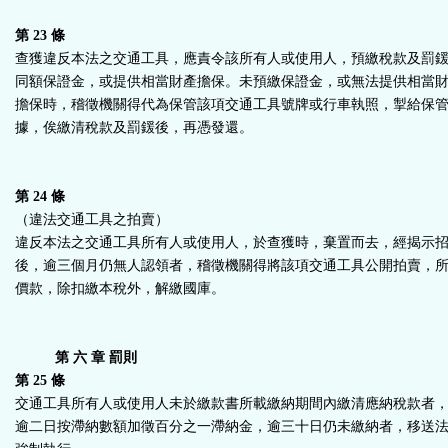
第 23 條
查獲違反本法之交通工具，應責令該所有人或使用人，預繳稅款及罰
同額保證金，或提供相當財產擔保。未預繳保證金，或無法提供相當
擔保時，稽徵機關得代為保管該項交通工具號牌或行車執照，掣給保
據，俟繳清稅款及罰鍰後，再憑發還。
第 24 條
（違法交通工具之拍賣）
違反本法之交通工具所有人或使用人，於查獲時，棄置而去，經揭示
後，逾三個月仍無人認領者，稽徵機關得將該項交通工具公開拍賣，
價款，除扣繳本稅外，解繳國庫。
第 六 章 罰則
第 25 條
交通工具所有人或使用人未於繳款書所載繳納期間內繳清應納稅款者
逾二日按滯納數額加徵百分之一滯納金，逾三十日仍未繳納者，移送