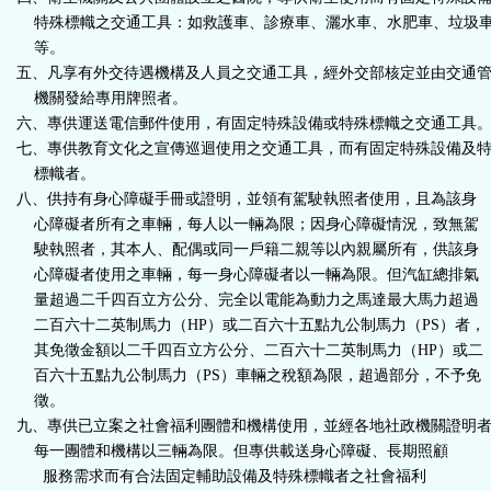
特殊標幟之交通工具：如救護車、診療車、灑水車、水肥車、垃圾
等。
五、凡享有外交待遇機構及人員之交通工具，經外交部核定並由交通
機關發給專用牌照者。
六、專供運送電信郵件使用，有固定特殊設備或特殊標幟之交通工具
七、專供教育文化之宣傳巡迴使用之交通工具，而有固定特殊設備及
標幟者。
八、供持有身心障礙手冊或證明，並領有駕駛執照者使用，且為該身
心障礙者所有之車輛，每人以一輛為限；因身心障礙情況，致無駕
駛執照者，其本人、配偶或同一戶籍二親等以內親屬所有，供該身
心障礙者使用之車輛，每一身心障礙者以一輛為限。但汽缸總排氣
量超過二千四百立方公分、完全以電能為動力之馬達最大馬力超過
二百六十二英制馬力（HP）或二百六十五點九公制馬力（PS）者，
其免徵金額以二千四百立方公分、二百六十二英制馬力（HP）或二
百六十五點九公制馬力（PS）車輛之稅額為限，超過部分，不予免
徵。
九、專供已立案之社會福利團體和機構使用，並經各地社政機關證明
每一團體和機構以三輛為限。
但專供載送身心障礙、長期照顧
服務需求而有合法固定輔助設備及特殊標幟者之社會福利