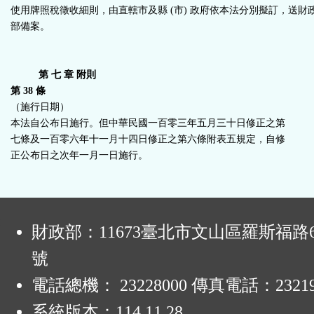
使用牌照稅徵收細則，由直轄市及縣 (市) 政府依本法分別擬訂，送財
部備案。
第 七 章 附則
第 38 條
（施行日期）
本法自公布日施行。但中華民國一百零三年五月三十日修正之第
七條及一百零六年十一月十四日修正之第六條附表五規定，自修
正公布日之次年一月一日施行。
:
財政部：11673臺北市文山區羅斯福路6
號
電話總機： 23228000 傳真電話：23219
系統版本：
114.11.28