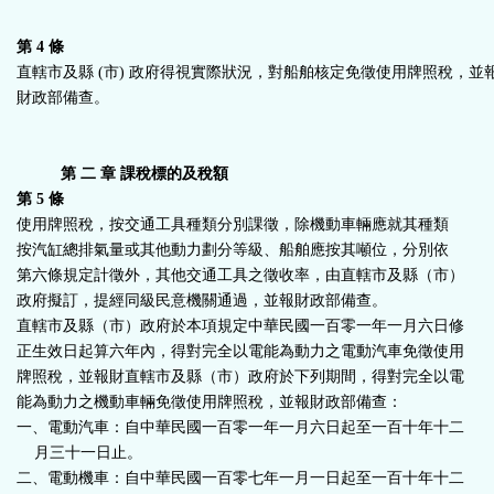
第 4 條
直轄市及縣 (市) 政府得視實際狀況，對船舶核定免徵使用牌照稅，並
財政部備查。
第 二 章 課稅標的及稅額
第 5 條
使用牌照稅，按交通工具種類分別課徵，除機動車輛應就其種類
按汽缸總排氣量或其他動力劃分等級、船舶應按其噸位，分別依
第六條規定計徵外，其他交通工具之徵收率，由直轄市及縣（市）
政府擬訂，提經同級民意機關通過，並報財政部備查。
直轄市及縣（市）政府於本項規定中華民國一百零一年一月六日修
正生效日起算六年內，得對完全以電能為動力之電動汽車免徵使用
牌照稅，並報財直轄市及縣（市）政府於下列期間，得對完全以電
能為動力之機動車輛免徵使用牌照稅，並報財政部備查：
一、電動汽車：自中華民國一百零一年一月六日起至一百十年十二
月三十一日止。
二、電動機車：自中華民國一百零七年一月一日起至一百十年十二