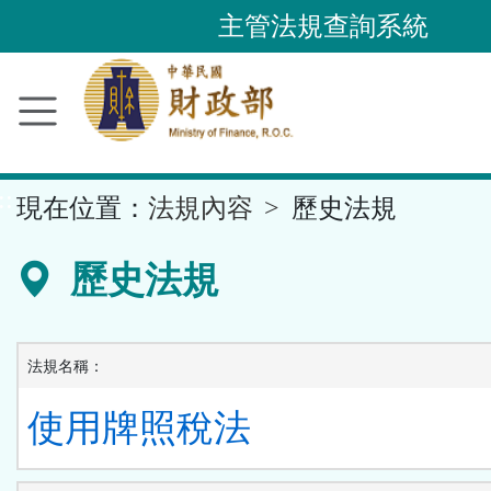
跳
主管法規查詢系統
到
主
要
內
容
::
現在位置：
法規內容
歷史法規
區
塊
歷史法規
法規名稱：
使用牌照稅法