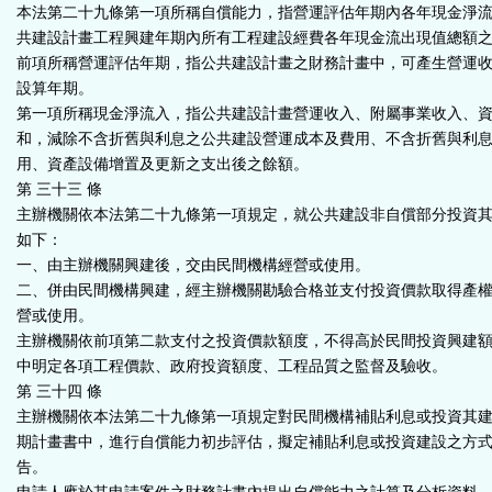
本法第二十九條第一項所稱自償能力，指營運評估年期內各年現金淨
共建設計畫工程興建年期內所有工程建設經費各年現金流出現值總額
前項所稱營運評估年期，指公共建設計畫之財務計畫中，可產生營運
設算年期。
第一項所稱現金淨流入，指公共建設計畫營運收入、附屬事業收入、
和，減除不含折舊與利息之公共建設營運成本及費用、不含折舊與利
用、資產設備增置及更新之支出後之餘額。
第 三十三 條
主辦機關依本法第二十九條第一項規定，就公共建設非自償部分投資
如下：
一、由主辦機關興建後，交由民間機構經營或使用。
二、併由民間機構興建，經主辦機關勘驗合格並支付投資價款取得產
營或使用。
主辦機關依前項第二款支付之投資價款額度，不得高於民間投資興建
中明定各項工程價款、政府投資額度、工程品質之監督及驗收。
第 三十四 條
主辦機關依本法第二十九條第一項規定對民間機構補貼利息或投資其
期計畫書中，進行自償能力初步評估，擬定補貼利息或投資建設之方
告。