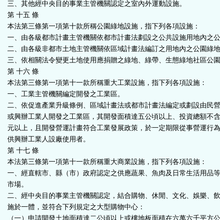
三、其他經中央目的事業主管機關認定之室內外運動設施。
第 十五 條
本法第三條第一項第十款所稱公園綠地設施，指下列各項設施：
一、由各級都市計畫主管機關依都市計畫法劃設之公共設施用地內之
二、由各級非都市土地主管機關依區域計畫法編訂之用地內之公園綠
三、依相關法令變更土地使用應捐贈之綠地、綠帶、生態綠地社區公
第 十六 條
本法第三條第一項第十一款所稱重大工業設施，指下列各項設施：
一、工業主管機關編定開發之工業區。
二、依促進產業升級條例、區域計畫法或都市計畫法編定或劃設由民
或興辦工業人開發之工業區，其開發面積達五公頃以上、投資總額不
元以上，且開發營運計畫符合工業發展政策，於一定期限從事營運行
供興辦工業人設廠使用者。
第 十七 條
本法第三條第一項第十一款所稱重大商業設施，指下列各項設施：
一、經直轄市、縣（市）政府認定之供應蔬果、魚肉及日常生活用品
市場。
二、經中央目的事業主管機關認定，結合購物、休閒、文化、娛樂、
施於一體，並符合下列規定之大型購物中心：
（一）申請開發土地面積達二公頃以上或樓地板面積在六萬六千平方