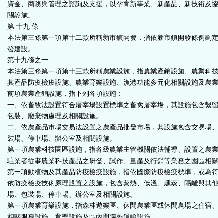
資金、商務與管理之諮詢及支援，以孕育新事業、新產品、新技術及
關設施。
第 十九 條
本法第三條第一項第十二款所稱新市鎮開發，指依新市鎮開發條例劃
發建設。
第十九條之一
本法第三條第一項第十三款所稱農業設施，指農業產銷設施、農業科
其產品防疫檢疫設施、農業育樂設施、漁港功能多元化相關設施及農
前項農業產銷設施，指下列各項設施：
一、依畜牧法設置符合屠宰場設置標準之畜禽屠宰場，其設施包含繫留
包裝、廢棄物處理及相關設施。
二、依農產品市場交易法設置之農產品批發市場，其設施包含交易場
裝場、停車場、辦公室及相關設施。
第一項農業科技園區設施，指各級農業主管機關依法輔導、設置之農
駐業者從事農業科技產品之研發、試作、量產及行銷等業務之園區相
第一項動植物及其產品防疫檢疫設施，指依國際防疫檢疫標準，或為
依防疫檢疫技術原理設置之設施，包含蒸熱、低溫、燻蒸、隔離與其
場、包裝場、停車場、辦公室及相關設施。
第一項農業育樂設施，指森林遊樂區、休閒農業區或休閒農場之住宿
相關服務設施、育樂設施及區內與聯外運輸設施。