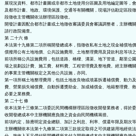
展現況資料、都市計畫圖或非都市土地使用分區圖及用地編定圖等，
及都市計畫、地政、環境保護、交通等有關機關，現場評估勘定區段
段徵收主管機關依法辦理區段徵收。
開發計畫因配合都市計畫或土地徵收審議委員會審議調整者，主辦機
請行政院備查。
第 二十六 條
本法第十九條第二項所稱開發總成本，指徵收私有土地之現金補償地
償撥用公有土地地價、公共設施費用、土地整理費用及貸款利息等項
前項所稱公共設施費用，包括道路、橋樑、溝渠、地下管道、鄰里公
場之規劃設計費、施工費、材料費、工程管理費及整地費。經主辦機
的事業主管機關核定之其他公共設施，亦同。
第一項所稱土地整理費用，包括土地改良物或墳墓拆遷補償費、動力
費、營業損失補償費、自動拆遷獎助金、加成補償金、地籍整理費、
必要之業務費。
第 二十七 條
依本法第十三條第二項委託民間機構辦理區段徵收開發業務者，得於
收開發總成本中主辦機關應負擔之資金由民間機構籌措。
前項約定，除應明定資金總額、加計之利息、利率、償還年限及期次
主辦機關依本法第十九條第二項第三款規定取得之可供建築用地經依
分，致收入不足償付民間機構所支付之開發總成本中主辦機關應負擔