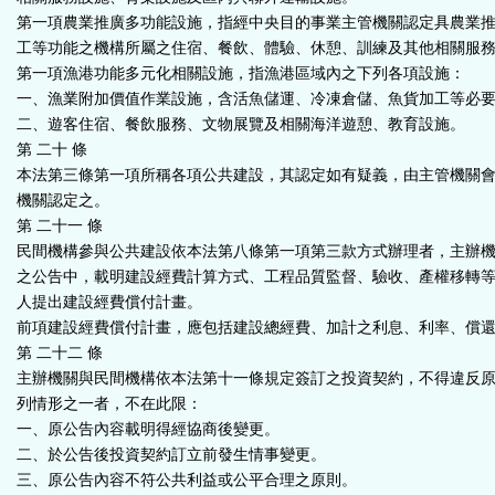
第一項農業推廣多功能設施，指經中央目的事業主管機關認定具農業
工等功能之機構所屬之住宿、餐飲、體驗、休憩、訓練及其他相關服
第一項漁港功能多元化相關設施，指漁港區域內之下列各項設施：
一、漁業附加價值作業設施，含活魚儲運、冷凍倉儲、魚貨加工等必
二、遊客住宿、餐飲服務、文物展覽及相關海洋遊憩、教育設施。
第 二十 條
本法第三條第一項所稱各項公共建設，其認定如有疑義，由主管機關
機關認定之。
第 二十一 條
民間機構參與公共建設依本法第八條第一項第三款方式辦理者，主辦
之公告中，載明建設經費計算方式、工程品質監督、驗收、產權移轉
人提出建設經費償付計畫。
前項建設經費償付計畫，應包括建設總經費、加計之利息、利率、償
第 二十二 條
主辦機關與民間機構依本法第十一條規定簽訂之投資契約，不得違反
列情形之一者，不在此限：
一、原公告內容載明得經協商後變更。
二、於公告後投資契約訂立前發生情事變更。
三、原公告內容不符公共利益或公平合理之原則。