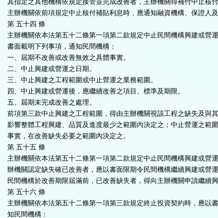
其指定之其他機構依規定接管並完成改善者，主辦機關得補付中止核
主辦機關依前項規定中止核付補貼利息時，應通知融資機構、保證人
第 五十四 條
主辦機關依本法第五十二條第一項第二款規定中止民間機構興建或營
書面載明下列事項，通知民間機構：
一、屆期不改善或改善無效之具體事實。
二、中止興建或營運之日期。
三、中止興建之工程範圍或中止營運之業務範圍。
四、中止興建或營運後，應繼續改善之項目、標準及期限。
五、屆期未完成改善之處理。
前項第三款中止興建之工程範圍，得由主辦機關視該工程之缺失及與
影響整體工程興建、品質及進度最少之範圍內決定之；中止營運之範
事實，在改善缺失必要之範圍內決定之。
第 五十五 條
主辦機關依本法第五十二條第一項第二款規定中止民間機構興建或營
辦機關認定缺失確已改善者，應以書面限期令民間機構繼續興建或營
民間機構於改善期限屆滿前，已改善缺失者，得向主辦機關申請繼續
第 五十六 條
主辦機關依本法第五十二條第一項第三款規定終止投資契約時，應以
知民間機構：