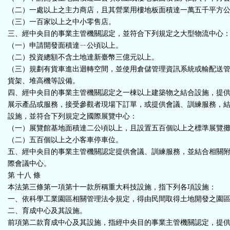
（二）一處以上之主力商店，且其營業用樓地板面積達一萬五千平方
（三）一百家以上之中小零售店。
三、經中央目的事業主管機關認定，並符合下列規定之大型物流中心
（一）申請開發面積達ㄧ公頃以上。
（二）投資總額不含土地達新臺幣三億元以上。
（三）規劃有貨車進出迴轉空間，並使用倉儲管理資訊系統或輸配送
貨架、堆高機等設備。
四、經中央目的事業主管機關認定之一棟以上建築物之結合設施，提
展示產品或服務，接受參觀者現場下訂單，或提供會議、訓練服務，
設施，並符合下列規定之國際展覽中心：
（一）展覽館基地面積達二公頃以上，且設置五百個以上之標準展覽
（二）五百個以上之小客車停車位。
五、經中央目的事業主管機關認定提供會議、訓練服務，並結合相關
際會議中心。
第 十八 條
本法第三條第一項第十一款所稱重大科技設施，指下列各項設施：
一、依科學工業園區相關管理法令規定，得由民間取得土地開發之園
二、育成中心及其設施。
前項第二款育成中心及其設施，指經中央目的事業主管機關認定，提