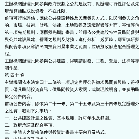
主辦機關辦理民間參與政府規劃之公共建設前，應辦理可行性評估及
府預算補貼或投資者，不在此限。
前項可行性評估，應依公共建設特性及民間參與方式，以民間參與之
的、市場、技術、財務、法律、土地取得及環境影響等方面，審慎評
第一項先期規劃，應撰擬先期計畫書，並應依公共建設特性及民間參
與公共建設興建、營運之規劃及財務，進行分析；必要時，應審慎研
與配合事項及容許民間投資附屬事業之範圍，並研擬政府應配合辦理
程。
主辦機關辦理民間參與公共建設，得聘請財務、工程、營運、法律等
關作業。
第 四十 條
主辦機關依本法第四十二條第一項規定辦理公告徵求民間參與時，得
質，備具民間投資資訊，供民間投資人索閱，或辦理說明會，並參酌
擬定公告內容。
前項公告內容，除依第二十一條、第二十五條及第三十四條規定辦理
之性質，載明下列事項：
一、公共建設計畫之性質、基本規範、許可年限及範圍。
二、政府承諾及配合事項。
三、申請人之資格條件與投資計畫書主要內容及格式。