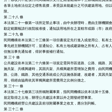
各筆土地依法估定之標售底價，承受該未能處分之可供建築用地。但
限。
第 二十八 條
本法第二十一條第一項所定禁止事項，由中央辦理時，應由主辦機關
勘定範圍報請行政院核准後，通知該用地所在之直轄市或縣（市）政
第 二十九 條
民間機構依本法第二十三條第一項但書規定先行進入或使用公、私有
事先經主辦機關許可，並通知公、私有土地或建築物之所有人、占有
但無法事先通知者，得於事後補行通知。
第 三十 條
公共建設依本法第二十六條第一項規定需與市區道路、公路、鐵路、
施共架、共構興建時，其因共架、共構興建所需增加之費用，由民間
路、公路、鐵路、其他交通系統或公共設施係新建、改建者，其因共
用，得經由協商依其單獨興建所需費用之比例分擔之。
第 三十一 條
本法第二十七條第三項所稱附屬事業，指民間機構以依本法第十五條
規定取得之土地，辦理公共建設本業以外之開發經營事業。
民間機構經營公共建設及前項附屬事業之收支，應分別列帳。
第 三十二 條