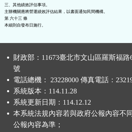
三、其他績效評估事項。
主辦機關應將營運績效評估結果，以書面通知民間機構。
第 六十三 條
本細則自發布日施行。
:
財政部：11673臺北市文山區羅斯福路6
號
電話總機： 23228000 傳真電話：23219
系統版本：
114.11.28
系統更新日期：
114.12.12
本系統法規內容若與政府公報內容不
公報內容為準；