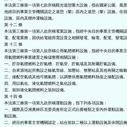
本法第三條第一項第七款所稱觀光遊憩重大設施，指在國家公園、風
他經目的事業主管機關認定之遊憩（樂）區內之遊憩（樂）設施、住
設施、區內及聯外運輸設施。
第 十二 條
本法第三條第一項第八款所稱電業設施，指經中央目的事業主管機關
電、配電業務，因供給電能而需設置之相關發電、輸電、配電、變電
第 十三 條
本法第三條第一項第八款所稱公用氣體燃料設施，指經中央目的事業
用氣體燃料事業建置之輸儲整壓相關設施：
一、貯存氣體燃料之貯氣槽、貯氣管、貯氣場及其附屬貯氣設備。
二、自來源地起所敷設之輸氣管線、加壓站、整壓站及其他有關之輸
三、摻配空氣或其他可燃氣體，以調整供應氣體燃料熱值之摻配設備
四、用以氣化、液化氣體燃料之氣化設備。
五、裝卸液化氣體燃料之裝卸設備。
第 十四 條
本法第三條第一項第九款所稱運動設施，指下列各項設施：
一、國際及亞洲奧林匹克委員會所定正式比賽種類之室內外運動設施
動設施。
二、經目的事業主管機關認定，結合前款二種以上運動設施及休閒設