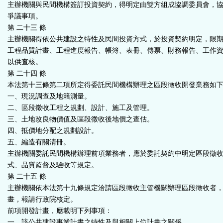
主辦機關與民間機構簽訂投資契約，得明定由雙方組成協調委員會，
爭議事項。
第 二十三 條
主辦機關得依公共建設之特性及民間投資方式，於投資契約明定，限
工程品質計畫、工程進度報告、帳簿、表冊、傳票、財務報告、工作
以供查核。
第 二十四 條
本法第十三條第二項所定得委託民間機構辦理之區段徵收開發業務如
一、現況調查及地籍測量。
二、區段徵收工程之規劃、設計、施工及管理。
三、土地改良物價值及區段徵收後地價之查估。
四、抵價地分配之規劃設計。
五、編造有關清冊。
主辦機關委託民間機構辦理前項業務者，應於委託契約中明定區段徵
式、品質監督及驗收等規定。
第 二十五 條
主辦機關依本法第十九條規定洽請區段徵收主管機關辦理區段徵收者
畫，報請行政院核定。
前項開發計畫，應載明下列事項：
一、該公共建設事業計畫之特性及與相關上位計畫之關係。