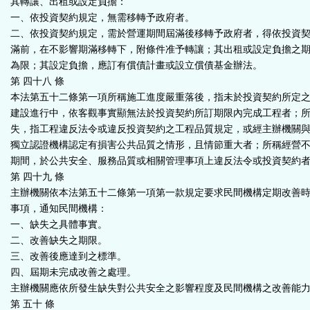
其轉讓、出租或設定負擔：
一、依投資契約規定，無需移轉予政府者。
二、依投資契約規定，需於營運期間屆滿後移轉予政府者，得依投資
滿前，在不影響期滿移轉下，附條件准予轉讓；其出租或設定負擔之
為限；其設定負擔，應訂有償債計畫或設立償債基金辦法。
第 四十八 條
本法第五十二條第一項所稱施工進度嚴重落後，指未於投資契約所定
建設進行中，依客觀事實顯無法於投資契約所訂期限內完成工程者；
失，指工程違反法令或違反投資契約之工程品質規定，或經主辦機關
獨立認證機構認定有損害公共品質之情形，且情節重大者；所稱經營
期間，於公共安全、服務品質或相關管理事項上違反法令或投資契約
第 四十九 條
主辦機關依本法第五十二條第一項第一款規定要求民間機構定期改善
事項，通知民間機構：
一、缺失之具體事實。
二、改善缺失之期限。
三、改善後應達到之標準。
四、屆期未完成改善之處理。
主辦機關應依所發生缺失對公共安全之影響程度及民間機構之改善能
第 五十 條