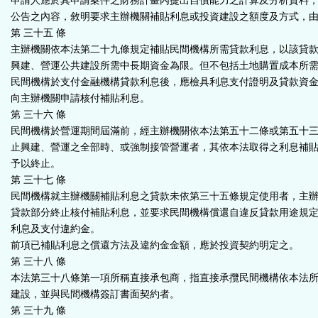
申請人應於其申請案件之財務計畫內提出自償能力之計算及分析資料
公告之內容，敘明要求主辦機關補貼利息或投資建設之額度及方式，
第 三十五 條
主辦機關依本法第二十九條規定補貼民間機構所需貸款利息，以該貸
興建、營運公共建設所需中長期資金為限。但不包括土地購置成本所
民間機構於支付金融機構貸款利息後，應檢具利息支付證明及貸款資
向主辦機關申請核付補貼利息。
第 三十六 條
民間機構於營運期間屆滿前，經主辦機關依本法第五十二條或第五十
止興建、營運之全部時、或強制接管營運者，其依本法取得之利息補
予以終止。
第 三十七 條
民間機構就主辦機關補貼利息之貸款未依第三十五條規定使用者，主
貸款部分終止核付補貼利息，並要求民間機構償還自違反貸款用途規
利息及支付違約金。
前項已補貼利息之償還方法及違約金金額，應於投資契約明定之。
第 三十八 條
本法第三十八條第一項所稱直接承包商，指直接承攬民間機構依本法
建設，並與民間機構簽訂書面契約者。
第 三十九 條