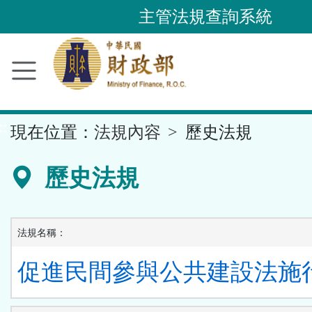
跳
主管法規查詢系統
到
主
要
內
容
::
現在位置：
法規內容
歷史法規
區
塊
歷史法規
法規名稱：
促進民間參與公共建設法施