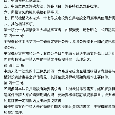
四、申請程序及保證金。
五、申請案件之評決方法、評審項目、評審時程及甄審標準。
六、與投資契約權利義務有關事項。
七、民間機構依本法第二十七條規定投資公共建設之附屬事業使用所
八、其他相關事項。
第一項公告內容涉及重大權益事宜者，如得變更，應敘明之，並附記
第 四十一 條
主辦機關依本法第四十二條規定辦理公告，應將公告摘要公開於資訊
購公報。
主辦機關辦理前項公告，其自公告日至申請人遞送申請文件截止日之
內容與特性及申請人準備申請文件所需時間，合理定之。
第 四十二 條
申請人依本法第四十三條及第四十六條規定提出金融機構融資意願書
構對投資計畫書之評估意見，其評估意見得載明融資續作主要條件。
第 四十三 條
民間參與本法公共建設有融資需求者，主辦機關得視需要，經甄審委
請案件申請人應於籌辦期間內與主要融資機構簽訂融資協議書，或要
約簽訂後一定期間內提出融資協議書。
最優申請案件申請人未於籌辦期間內提出融資協議書者，主辦機關應
項規定處理。