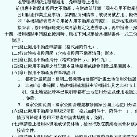
地管理機關依法辦理撥用，免申辦廢止撥用
。
前項應申辦廢止撥用之不動產，有財政部訂頒「國有公用不動產
公用財產作業注意事項」第四點所列情事，或現況被占用，擬依
頒「各機關經管國有公用被占用不動產處理原則」規定按現狀移
接管者，撥用機關應先完成各該規定之應辦事項，再申辦廢止撥
十四、撥用機關申請廢止撥用時，應按下列規定檢具相關書件一式二
辦理：
(一)廢止撥用不動產申請書（格式如附件七）。
(二)行政院核准撥用函（含核准撥用不動產清冊）影本。
(三)廢止撥用不動產清冊（格式如附件八、附件九）。
(四)廢止撥用不動產之登記謄本及地籍圖或建物測量成果圖謄本。
(五)廢止撥用不動產所在區域證明：
１、
都市計畫範圍：相關主管機關核發都市計畫土地使用分區證
２、非都市計畫範圍：地政機關或相關主管機關出具之非都市土
明。但土地登記謄本已載明非都市土地使用分區及使用地類別
，免附。
３、
國家公園範圍：國家公園管理處核發國家公園土地使用分區
(六)廢止撥用不動產使用現況清冊（格式如附件十、附件十一）。
情形可於廢止撥用不動產申請書填明者，免附。
(七)申請廢止撥用林班地或保安林地，檢附行政院農業委員會林務
接管文件。
(八)申請廢止撥用原住民保留地，檢附原住民族委員會同意接管文