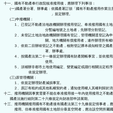
十一、國有不動產奉行政院核准撥用後，應辦理下列事項：
(一)
國產署分署、辦事處：依國產署訂頒「國有不動產撥用作業注
」規定辦理。
(二)申撥機關：
１、
已登記不動產洽地政機關辦理撥用登記。奉准撥用國有土地
分暫編地號之土地者，先辦理分割登記
。
２、
未登記土地洽地政機關辦理國有登記，管理機關逕登記為申
關。地方機關有償撥用者，連件辦理所有權
３、
依前二目辦竣登記之不動產，檢附登記謄本函知轄管之國產
署、辦事處
。
４、
按國產法第二十一條規定辦理國有財產開帳事宜，並依撥用
使用
。
５、
須補辦非都市土地使用編定、變更編定或踐行相關法定程序
依規定辦理。
(三)原管理機關：
１、依規定辦理財產減損事宜。
２、原訂有租約或其他私權契約者，通知使用權人其權利歸於消
十二、撥用機關因事實需要不能在奉准撥用後一年內使用撥用之不動
國產法施行細則第二十六條規定向財政部申請展期。
十三、
撥用機關撥用國有不動產後有國產法第三十九條規定情事者，
撥用。但奉准撥用國有土地部分垂直空間者，應洽該空間所屬國