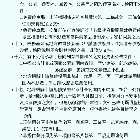
舍、公園、遊樂區、風景區、公墓等之附設停車場外，檢附下
件：
1.免費停車場：主管機關核定符合規費法第十二條或第十三條
使用規費規定之文件。
2.收費停車場：交通部依行政院訂頒「各級政府機關興建收費
場互相撥用公有不動產有償與無償之撥用原則」審核同意之文
（十五）校務基金或地方教育發展基金申請無償撥用，且無應有償
形者，檢附說明基金財務困難之書面及證明文件。
（十六）有下列情形者，檢附列有申撥標的之文化資產公告文件：
1.
申撥都市計畫或國家公園範圍內古蹟、歷史建築、紀念建築
落建築群、史蹟或文化景觀之不動產
。
2.地方機關申請無償撥用非都市土地甲、乙、丙、丁種建築用
圍內不動產，供古蹟或歷史建築使用。
（十七）地方機關申請無償撥用都市計畫範圍內不動產，符合下列
者，檢附載明中華民國九十四年八月四日前、後使用分區變更
及法律依據之文件。但無妨礙都市計畫證明文件已載明屬通盤
變更等，足資證明符合劃分原則第一項但書第九款各目情形之
，免附：
1.現使用分區非位於住宅區、商業區、工業區、或容許住、商
業使用之特定專用區。
2.非撥供劃分原則第一項但書第八款第二目規定用途使用。