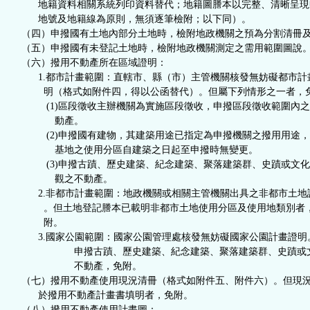
地籍資料相關系統列印資料替代；地籍圖謄本以完整、清晰呈現
地號及地籍線為原則，無須逐筆檢附；以下同）。
（四）申撥國有土地內部分土地時，檢附地政機關之預為分割清冊
（五）申撥國有未登記土地時，檢附地政機關測定之需用範圍圖說
（六）撥用不動產所在區域證明：
1.都市計畫範圍：直轄市、縣（市）主管機關核發無妨礙都市計
明（格式如附件四，得以公函替代）。但屬下列情形之一者，
(1)區段徵收主辦機關為實施區段徵收，申撥區段徵收範圍內之
動產。
(2)申撥國有建物，其建築用途已指定為申撥機關之撥用用途，
基地之使用分區自建築之日起至申撥時無變更。
(3)申撥古蹟、歷史建築、紀念建築、聚落建築群、史蹟或文化
觀之不動產。
2.非都市計畫範圍：地政機關或相關主管機關出具之非都市土地
。但土地登記謄本已載明非都市土地使用分區及使用地類別者
附。
3.
國家公園範圍：國家公園管理處核發無妨礙國家公園計畫證明
申撥古蹟、歷史建築、紀念建築、聚落建築群、史蹟或文
不動產，免附
。
（七）撥用不動產使用現況清冊（格式如附件五、附件六）。但現
於撥用不動產計畫書填明者，免附。
（八）撥用不動產使用計畫圖：