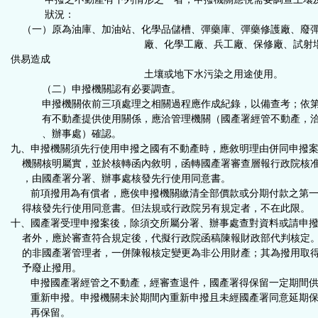
狀況：
（一）原為油庫、加油站、化學品儲槽、彈藥庫、彈藥修護廠、廢
廠、化學工廠、兵工廠、保修廠、試射場
供易造成
土壤或地下水污染之用途使用。
（二）申撥機關認有必要調查。
申撥機關依前三項處理之相關過程應作成紀錄，以備查考；依第
有不動產提供使用關係，應洽管理機關（國產署經管不動產，洽
、辦事處）確認。
九、申撥機關須先行使用申撥之國有不動產時，應敘明理由併同申撥
機關核明屬實，並於核轉函內敘明，函轉國產署審查層報行政院核
，由國產署分署、辦事處核發先行使用同意書。
前項撥用為有償者，應俟申撥機關繳清全部價款或分期付款之第一
得核發先行使用同意書。但法規或行政院另有規定者，不在此限。
十、國產署受理申撥案後，除須交所屬分署、辦事處查對資料或請申
者外，應於審查符合規定後，代擬行政院函稿陳報財政部代判核定
的非國產署管理者，一併陳報核定變更為非公用財產；其為撥用取
予廢止撥用。
申撥國產署經管之不動產，經審查退件，國產署得保留一定期間供
重新申撥。申撥機關未於期間內重新申撥且未經國產署同意延期保
再保留。