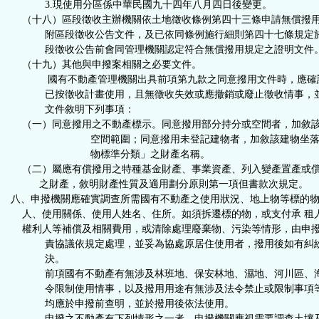
3.現使用分區係中華民國九十四年八月四日後變更。
（十八）區段徵收主辦機關依土地徵收條例第四十三條申請無償撥
附區段徵收公告文件，及已依同條例施行細則第四十七條規定
段徵收公告前會同管理機關認定符合無償撥用規定之證明文件
（十九）其他與申撥案相關之必要文件。
國有不動產管理機關出具前項第九款之同意撥用文件時，應確
已按徵收計畫使用，且無徵收失效或應撤銷或廢止徵收情事，
文件敘明下列事項：
（一）
同意撥用之不動產標示。同意撥用部分持分或空間者，加敘
空間範圍；同意撥用未登記建物者，加敘該建物坐
物標準分類」之財產名稱
。
（二）屬應有償撥用之特種基金財產、事業資產、列入變產置產或
之財產，敘明財產性質及適用劃分原則第一項但書款次規定
八、
申撥機關應確實調查所需國有不動產之使用狀況、地上物等標的物
人、使用關係、使用人姓名、住所。如須拆遷標的物，或支付承 租
權利人等補償及相關費用，或清除處理廢棄物、污染等情形，由申
責協議依規定處理，並妥為協處原居住使用者，撥用後如有糾
決
。
前項國有不動產有無涉及林班地、保安林地、濕地、河川區、海
令限制使用情事，以及撥用用途有無涉及法令禁止或限制事項等
均應於申撥前查明，並於撥用後依法使用。
申撥之不動產有下列情形之一者，申撥機關應視需要調查土壤及