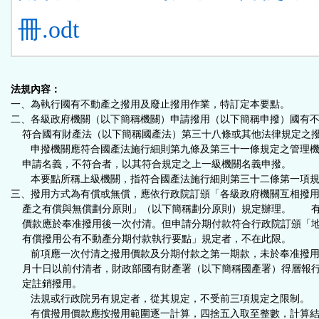
冊.odt
法規內容：
一、為執行國有不動產之撥用及廢止撥用作業，特訂定本要點。
二、各級政府機關（以下簡稱機關）申請撥用（以下簡稱申撥）國有
符合國有財產法（以下簡稱國產法）第三十八條或其他法律規定之
申撥機關應符合國產法施行細則第九條及第三十一條規定之管理機
申請名義，不符合者，以其符合規定之上一級機關名義申撥。
本要點所稱上級機關，指符合國產法施行細則第三十二條第一項規
三、撥用方式為有償或無償，應依行政院訂頒「各級政府機關互相撥
產之有償與無償劃分原則」（以下簡稱劃分原則）規定辦理。 
價款應於奉准撥用後一次付清。但申請分期付款符合行政院訂頒「
有償撥用公有不動產分期付款執行要點」規定者，不在此限。
前項應一次付清之撥用價款及分期付款之第一期款，未於奉准撥用
月十日以前付清者，財政部國有財產署（以下簡稱國產署）得層報
定註銷撥用。
法規或行政院另有規定者，從其規定，不受前三項規定之限制。
有償撥用價款應按撥用範圍逐一計算，四捨五入取至整數，計算結