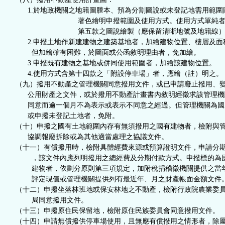
1.
於地政機關之地籍圖謄本、預為分割圖說或未登記地需用範圍
著色繪明申撥範圍及使用方式。使用方式單純
第五款之圖說繪製（應保留清晰地號及地籍線
2.申撥土地作新建建物之建築基地者，加繪建物位置、樓層及面
但加繪確有困難，於圖面或公函敘明理由者，免加繪。
3.申撥既有建物之基地或併同使用範圍者，加繪該建物位置。
4.使用方式含第十四款之「附設停車場」者，應繪（註）明之。
（九）撥用不動產之管理機關同意撥用文件，或已申請廢止撥用、
公用財產之文件，或於撥用不動產計畫書內敘明經徵求該管理機
同意而逾一個月不為表示或表示不同意之經過。但管理機關為國
或申撥未登記土地者，免附。
（十）申撥之國有土地範圍內存有無須撥用之國有建物者，檢附與
協調報廢拆除或為其他適當處理之協議文件。
（十一）有償撥用時，檢附具體經費來源或預算證明文件，申請分
，該文件內應列明撥用之總經費及分期付款方式。申撥標的為
建物者，依劃分原則第三項規定，加附稅捐稽徵機關提供之當
評定現值或管理機關提供列有最近年、月之財產帳面金額文件
（十二）申撥坐落林班地或保安林地之不動產，檢附行政院農業委
局同意撥用文件。
（十三）申撥原住民保留地，檢附原住民族委員會同意撥用文件。
（十四）申請無償撥供停車場使用，且無應有償撥用之情形者，除