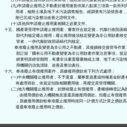
(九)申請廢止撥用之不動產於撥用後曾供第八點第三項第一款所列
用者，檢附土壤及地下水污染調查報告。經調查有污染情形者，
附已完成污染整治改善之證明文件。
(十)其他與申請廢止撥用案相關之必要文件。
十五、
國產署受理申請廢止撥用案，審查符合規定後，代擬行政院函
部代判核定廢止撥用；廢止撥用後須核定變更為非公用財產移交
管者，一併代擬財政部函稿代判核定
。
奉准廢止撥用及變更為非公用之不動產，其後續移交接管等作業
部訂頒「國有公用不動產變更為非公用財產作業注意事項」規定
經查明原經管期間，有遭非法棄置廢棄物或土壤、地下水污染情
用機關仍須負清除、改善及整治責任
。
十六、奉准廢止有償撥用案件，原繳撥用價款依下列方式處理：
(一)中央機關廢止撥用者，不予退還，屬事業資產或特種基金財產
有處理得款，依規定扣除相關費用後，再撥交原管理機關。
(二)地方機關廢止撥用者，於辦竣廢止有償撥用，產權移轉登記為
，由撥用價款收入機關無息退還原繳撥用價款。但廢止有償撥用
，原繳撥用價款較奉准廢止撥用時按同一計價方式計算之價款高
退還奉准廢止撥用時之價款。