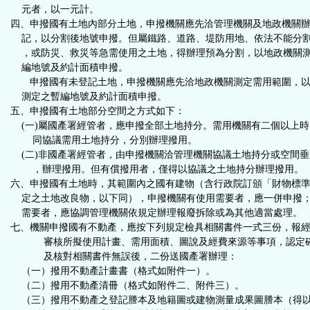
元者，以一元計。
四、申撥國有土地內部分土地，申撥機關應先洽管理機關及地政機關
記，以分割後地號申撥。但屬鐵路、道路、堤防用地、依法不能分
，或防災、救災等急需使用之土地，得辦理預為分割，以地政機關
編地號及約計面積申撥。
申撥國有未登記土地，申撥機關應先洽地政機關測定需用範圍，以
測定之暫編地號及約計面積申撥。
五、申撥國有土地部分空間之方式如下：
(一)屬國產署經管者，應申撥全部土地持分。需用機關有二個以上時
同協議需用土地持分，分別辦理撥用。
(二)非國產署經管者，由申撥機關洽管理機關協議土地持分或空間垂
，辦理撥用。但有償撥用者，僅得以協議之土地持分辦理撥用。
六、申撥國有土地時，其範圍內之國有建物（含行政院訂頒「財物標
定之土地改良物，以下同），申撥機關有使用需要者，應一併申撥
需要者，應協調管理機關依規定辦理報廢拆除或為其他適當處理。
七、機關申撥國有不動產，應按下列規定檢具相關書件一式三份，報
審核所擬使用計畫、需用面積、圖說及經費來源等事項，認定確
及核對相關書件無誤後，二份送國產署辦理：
（一）撥用不動產計畫書（格式如附件一）。
（二）撥用不動產清冊（格式如附件二、附件三）。
（三）撥用不動產之登記謄本及地籍圖或建物測量成果圖謄本（得