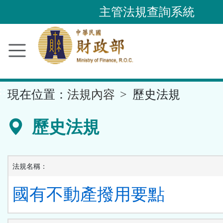
跳
主管法規查詢系統
到
主
要
內
容
::
現在位置：
法規內容
歷史法規
區
塊
歷史法規
法規名稱：
國有不動產撥用要點