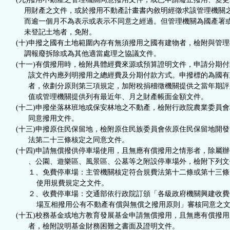
用財產之文件，或於撥用不動產計畫書內敘明經徵求該管理機關
而逾一個月不為表示或表示不同意之經過。但管理機關為國產署
未登記土地者，免附。
(十)申撥之國有土地範圍內存有無須撥用之國有建物者，檢附與管理
調報廢拆除或為其他適當處理之協議文件。
(十一)有償撥用時，檢附具體經費來源或預算證明文件，申請分期付
該文件內應列明撥用之總經費及分期付款方式。申撥標的為國有
者，依劃分原則第三項規定，加附稅捐稽徵機關提供之當年期評
值或管理機關提供列有最近年、月之財產帳面金額文件。
(十二)申撥坐落林班地或保安林地之不動產，檢附行政院農業委員會
同意撥用文件。
(十三)申撥原住民保留地，檢附原住民族委員會依原住民保留地開發
法第二十三條核定之同意文件。
(十四)申請無償撥供停車場使用，且無應有償撥用之情形者，除屬辦
、公園、遊樂區、風景區、公墓等之附設停車場外，檢附下列文
１、免費停車場：主管機關核定符合規費法第十二條或第十三條
使用規費規定之文件。
２、收費停車場：交通部依行政院訂頒「各級政府機關興建收費
場互相撥用公有不動產有償與無償之撥用原則」審核同意之文
(十五)校務基金或地方教育發展基金申請無償撥用，且無應有償撥用
者，檢附說明基金財務困難之書面及證明文件。