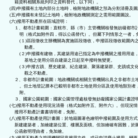
籍資料相關系統列印之資料替代，以下同）。
(四)申撥國有土地內部分土地時，檢附地政機關之預為分割清冊及圖
(五)申撥國有未登記土地時，檢附地政機關測定之需用範圍圖說。
(六)撥用不動產所在區域證明：
１、都市計畫範圍：直轄市、縣（市）主管機關核發無妨礙都市
明（格式如附件四，得以公函替代）。但屬下列情形之一者，
(１)區段徵收主辦機關為實施區段徵收，申撥區段徵收範圍內
動產。
(２)申撥國有建物，其建築用途已指定為申撥機關之撥用用途
基地之使用分區自建築之日起至申撥時無變更。
(３)申撥古蹟、歷史建築、紀念建築、聚落建築群、史蹟或文
觀之不動產。
２、非都市計畫範圍：地政機關或相關主管機關出具之非都市土
。但土地登記謄本已載明非都市土地使用分區及使用地類別者
附。
３、國家公園範圍：國家公園管理處核發無妨礙國家公園計畫證
(七)撥用不動產使用現況清冊（格式如附件五、附件六）。但現況情
撥用不動產計畫書填明者，免附。
(八)撥用不動產使用計畫圖：於地籍圖著色繪明申撥範圍及使用方式
新建建築者，加繪建築位置、樓層及面積。但加繪確有困難，於
公函敘明理由者，免加繪。
(九)撥用不動產之管理機關同意撥用文件，或已申請廢止撥用、變更