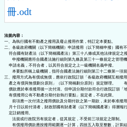
冊.odt
法規內容：
一、為執行國有不動產之撥用及廢止撥用作業，特訂定本要點。
二、各級政府機關（以下簡稱機關）申請撥用（以下簡稱申撥）國有
符合國有財產法（以下簡稱國產法）第三十八條或其他法律規定之
申撥機關應符合國產法施行細則第九條及第三十一條規定之管理機
申請名義，不符合者，以其符合規定之上一級機關名義申撥。
本要點所稱上級機關，指符合國產法施行細則第三十二條第一項規
三、撥用方式為有償或無償，應依行政院訂頒「各級政府機關互相撥
產之有償與無償劃分原則」（以下簡稱劃分原則）規定辦理。 
價款應於奉准撥用後一次付清。但申請分期付款符合行政院訂頒「
有償撥用公有不動產分期付款執行要點」規定者，不在此限。
前項應一次付清之撥用價款及分期付款之第一期款，未於奉准撥用
月十日以前付清者，財政部國有財產署（以下簡稱國產署）得層報
定註銷撥用。
法規或行政院另有規定者，從其規定，不受前三項規定之限制。
有償撥用價款應按撥用範圍逐一計算，四捨五入取至整數，計算結