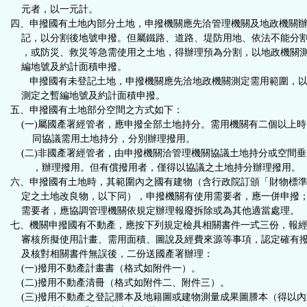
元者，以一元計。
四、申撥國有土地內部分土地，申撥機關應先洽管理機關及地政機關
記，以分割後地號申撥。但屬鐵路、道路、堤防用地、依法不能分
，或防災、救災等急需使用之土地，得辦理預為分割，以地政機關
編地號及約計面積申撥。
申撥國有未登記土地，申撥機關應先洽地政機關測定需用範圍，以
測定之暫編地號及約計面積申撥。
五、申撥國有土地部分空間之方式如下：
(一)屬國產署經管者，應申撥全部土地持分。需用機關有二個以上時
同協議需用土地持分，分別辦理撥用。
(二)非國產署經管者，由申撥機關洽管理機關協議土地持分或空間垂
，辦理撥用。但有償撥用者，僅得以協議之土地持分辦理撥用。
六、申撥國有土地時，其範圍內之國有建物（含行政院訂頒「財物標
定之土地改良物，以下同），申撥機關有使用需要者，應一併申撥
需要者，應協調管理機關依規定辦理報廢拆除或為其他適當處理。
七、機關申撥國有不動產，應按下列規定檢具相關書件一式三份，報
審核所擬使用計畫、需用面積、圖說及經費來源等事項，認定確有
及核對相關書件無誤後，二份送國產署辦理：
(一)撥用不動產計畫書（格式如附件一）。
(二)撥用不動產清冊（格式如附件二、附件三）。
(三)撥用不動產之登記謄本及地籍圖或建物測量成果圖謄本（得以內