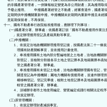
的非國產署管理者，一併陳報核定變更為非公用財產；其為撥用取
予廢止撥用。 申撥國產署經管之不動產，經審查退件，國產署
定期間供申撥機關重新申撥。申撥機關未於期間內重新申撥且未經
意延期保留者，不再保留。
十一、國有不動產奉行政院核准撥用後，應辦理下列事項：
(一)國產署分署、辦事處：依國產署訂頒「國有不動產撥用作業注
」規定辦理撥用登記及產籍異動等事宜。
(二)申撥機關：
１、依規定洽地政機關辦理撥用登記後，按國產法第二十一條規
理國有財產開帳事宜，並依撥用計畫使用。
２、奉准撥用國有土地內部分暫編地號之土地者，洽地政機關辦
割登記，並檢附分割後各宗土地之登記謄本及地籍圖謄本函知
管之國產署分署、辦事處。
３、奉准撥用國有未登記土地者，洽地政機關辦理國有登記，管
關逕登記為申撥機關；屬地方機關有償撥用者，並連件辦理所
權移轉登記。登記完畢後，檢附土地登記謄本及地籍圖謄本函
轄管之國產署分署、辦事處。
４、須補辦非都市土地使用編定、變更編定或踐行相關法定程序
依規定辦理。
(三)原管理機關：
１、依規定辦理財產減損事宜。