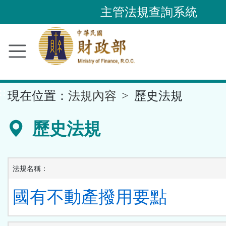
跳
主管法規查詢系統
到
主
要
內
容
::
現在位置：
法規內容
歷史法規
區
塊
歷史法規
法規名稱：
國有不動產撥用要點