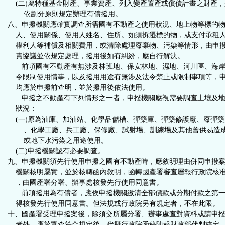
(二)屬特種基金財產、事業資產、列入變產置產或償債計畫之財產，
依劃分原則規定辦理有償撥用。
八、申撥機關應確實調查所需國有不動產之使用狀況、地上物等標的
人、使用關係、使用人姓名、住所。如須拆遷標的物，或支付承租
權利人等補償及相關費用，或清除處理廢棄物、污染等情形，由申
責協議並依規定處理，撥用後如有糾紛，應自行解決。
前項國有不動產有無涉及林班地、保安林地、濕地、河川區、海岸
令限制使用情事，以及撥用用途有無涉及法令禁止或限制事項等，
均應於申撥前查明，並於撥用後依法使用。
申撥之不動產有下列情形之一者，申撥機關應視需要調查土壤及地
狀況：
(一)原為油庫、加油站、化學品儲槽、彈藥庫、彈藥修護廠、廢彈藥
、化學工廠、兵工廠、保修廠、試射場、訓練場及其他曾供易造
或地下水污染之用途使用。
(二)申撥機關認有必要調查。
九、申撥機關須先行使用申撥之國有不動產時，應敘明理由併同申撥
機關核明屬實，並於核轉函內敘明，函轉國產署審查層報行政院核
，由國產署分署、辦事處核發先行使用同意書。
前項撥用為有償者，應俟申撥機關繳清全部價款或分期付款之第一
得核發先行使用同意書。但法規或行政院另有規定者，不在此限。
十、國產署受理申撥案後，除須交所屬分署、辦事處查對資料或請申
者外，應於審查符合規定後，代擬行政院函稿陳報財政部代判核定