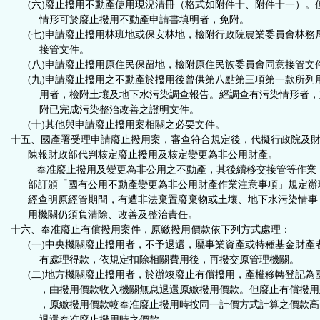
(六)廢止撥用不動產使用現況清冊（格式如附件十、附件十一）。
情形可於廢止撥用不動產申請書填明者，免附。
(七)申請廢止撥用林班地或保安林地，檢附行政院農業委員會林務
接管文件。
(八)申請廢止撥用原住民保留地，檢附原住民族委員會同意接管文
(九)申請廢止撥用之不動產於撥用後曾供第八點第三項第一款所列
用者，檢附土壤及地下水污染調查報告。經調查有污染情形者，
附已完成污染整治改善之證明文件。
(十)其他與申請廢止撥用案相關之必要文件。
十五、國產署受理申請廢止撥用案，審查符合規定後，代擬行政院及
陳報財政部代判核定廢止撥用及核定變更為非公用財產。
奉准廢止撥用及變更為非公用之不動產，其後續移交接管等作業
部訂頒「國有公用不動產變更為非公用財產作業注意事項」規定辦
經查明原經管期間，有遭非法棄置廢棄物或土壤、地下水污染情事
用機關仍須負清除、改善及整治責任。
十六、奉准廢止有償撥用案件，原繳撥用價款依下列方式處理：
(一)中央機關廢止撥用者，不予退還，屬事業資產或特種基金財產
有處理得款，依規定扣除相關費用後，再撥交原管理機關。
(二)地方機關廢止撥用者，於辦竣廢止有償撥用，產權移轉登記為
，由撥用價款收入機關無息退還原繳撥用價款。但廢止有償撥用
，原繳撥用價款較奉准廢止撥用時按同一計價方式計算之價款高
退還奉准廢止撥用時之價款。