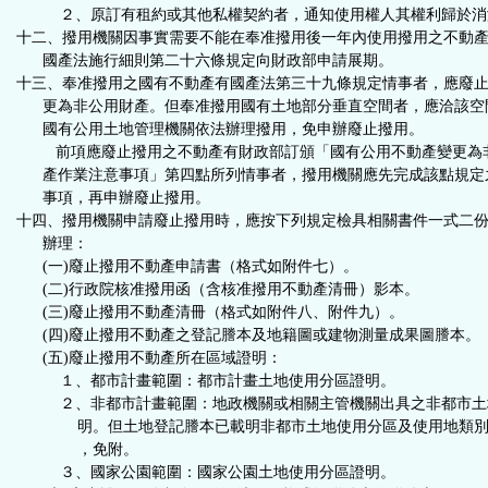
２、原訂有租約或其他私權契約者，通知使用權人其權利歸於消
十二、撥用機關因事實需要不能在奉准撥用後一年內使用撥用之不動
國產法施行細則第二十六條規定向財政部申請展期。
十三、奉准撥用之國有不動產有國產法第三十九條規定情事者，應廢
更為非公用財產。但奉准撥用國有土地部分垂直空間者，應洽該空
國有公用土地管理機關依法辦理撥用，免申辦廢止撥用。
前項應廢止撥用之不動產有財政部訂頒「國有公用不動產變更為
產作業注意事項」第四點所列情事者，撥用機關應先完成該點規定
事項，再申辦廢止撥用。
十四、撥用機關申請廢止撥用時，應按下列規定檢具相關書件一式二
辦理：
(一)廢止撥用不動產申請書（格式如附件七）。
(二)行政院核准撥用函（含核准撥用不動產清冊）影本。
(三)廢止撥用不動產清冊（格式如附件八、附件九）。
(四)廢止撥用不動產之登記謄本及地籍圖或建物測量成果圖謄本。
(五)廢止撥用不動產所在區域證明：
１、都市計畫範圍：都市計畫土地使用分區證明。
２、非都市計畫範圍：地政機關或相關主管機關出具之非都市土
明。但土地登記謄本已載明非都市土地使用分區及使用地類別
，免附。
３、國家公園範圍：國家公園土地使用分區證明。