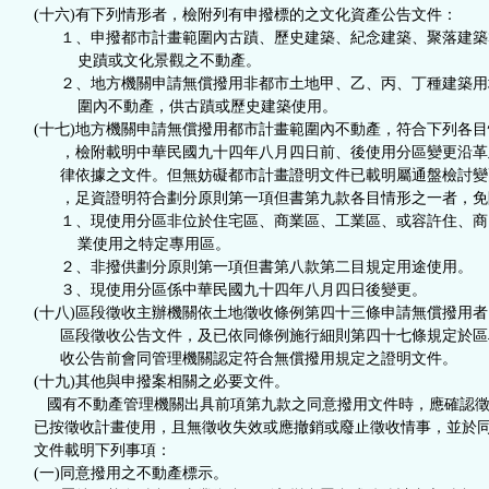
(十六)有下列情形者，檢附列有申撥標的之文化資產公告文件：
１、申撥都市計畫範圍內古蹟、歷史建築、紀念建築、聚落建築
史蹟或文化景觀之不動產。
２、地方機關申請無償撥用非都市土地甲、乙、丙、丁種建築用
圍內不動產，供古蹟或歷史建築使用。
(十七)地方機關申請無償撥用都市計畫範圍內不動產，符合下列各目
，檢附載明中華民國九十四年八月四日前、後使用分區變更沿革
律依據之文件。但無妨礙都市計畫證明文件已載明屬通盤檢討變
，足資證明符合劃分原則第一項但書第九款各目情形之一者，免
１、現使用分區非位於住宅區、商業區、工業區、或容許住、商
業使用之特定專用區。
２、非撥供劃分原則第一項但書第八款第二目規定用途使用。
３、現使用分區係中華民國九十四年八月四日後變更。
(十八)區段徵收主辦機關依土地徵收條例第四十三條申請無償撥用者
區段徵收公告文件，及已依同條例施行細則第四十七條規定於區
收公告前會同管理機關認定符合無償撥用規定之證明文件。
(十九)其他與申撥案相關之必要文件。
國有不動產管理機關出具前項第九款之同意撥用文件時，應確認徵
已按徵收計畫使用，且無徵收失效或應撤銷或廢止徵收情事，並於
文件載明下列事項：
(一)同意撥用之不動產標示。