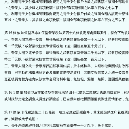
六、利用電子支付機構管理條例規定之電子支付帳戶收款之銷售額占該期全部銷售
上之營業人，其少報之銷項稅額占該期全部銷項稅額之比率在百分之七以下。
七、利用電子支付機構管理條例規定之電子支付帳戶付款之進項金額占該期全部進
五以上之營業人，其多報之進項稅額占該期全部進項稅額之比率在百分之五以下。
第 16 條
依加值型及非加值型營業稅法第四十八條規定應處罰鍰案件，符合下列規
一、營業人開立統一發票，每張所載之銷售額在新臺幣一千元以下、銷售額較實際
幣一千元以下或營業稅較實際營業稅短（溢）開新臺幣五十元以下。
二、營業人開立電子發票，每張所載之銷售額在新臺幣二千元以下、銷售額較實際
幣二千元以下或營業稅較實際營業稅短（溢）開新臺幣一百元以下。
三、營業人開立統一發票應行記載事項錯誤，於未經檢舉、未經稽徵機關或財政部
查前，已主動向稽徵機關更正及報備實際交易資料，其開立與營業人之統一發票各
更正後買賣雙方確實依該實際交易資料申報，無短報、漏報、短開、溢開營業稅額
第 16-1 條
依加值型及非加值型營業稅法第四十七條第二款規定應處罰鍰案件，於
或財政部指定之調查人員進行調查前，已自動向稽徵機關報備實際使用情形者，免
第 17 條 依印花稅法第二十四條第一項規定應處罰鍰案件，其未經註銷之印花稅
者，減輕或免予處罰：
一、每件憑證未經註銷之印花稅票數額在新臺幣一千元以下，免予處罰。