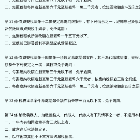
一、短匿稅額每件在新臺幣六千元以下者，免予處罰。
二、短匿稅額每件逾新臺幣六千元至新臺幣一萬二千元者，按短匿稅額處○‧五倍之
第 21 條 依娛樂稅法第十二條規定應處罰鍰案件，有下列情形之一，經輔導已於
及代徵報繳娛樂稅手續者，免予處罰：
一、無漏稅額或所漏稅額在新臺幣一千五百元以下。
二、查獲前已辦妥營利事業登記或營業登記。
第 22 條 依娛樂稅法第十四條第一項規定應處罰鍰案件，其不為代徵或短徵、短
額符合下列規定之一者，減輕或免予處罰：
一、每案應納稅額在新臺幣三千元以下者，免予處罰。
二、每案應納稅額逾新臺幣三千元至新臺幣六千元者，按應納稅額處三倍之罰鍰。
三、每案應納稅額逾新臺幣六千元至新臺幣一萬二千元者，按應納稅額處四倍之罰
第 23 條 稅務違章案件應處罰鍰金額在新臺幣三百元以下者，免予處罰。
第 24 條 納稅義務人、扣繳義務人、代徵人、代繳人有下列情事之一者，不適用
一、一年內有相同違章事實三次以上者。
二、故意違反稅法規定者。
三、以詐術或其他不正當方法逃漏稅捐者。