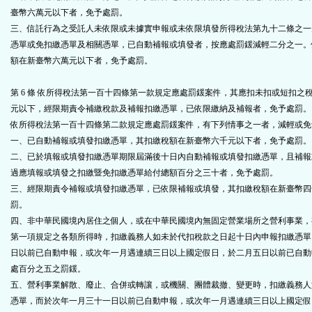
臺幣六萬元以下者，免予處罰。
三、信託行為之受託人未依限或未據實申報或未依限填發所得稅法第九十二條之一
憑單或免扣繳憑單及相關憑單，已自動補報或填發者，按應處罰鍰減輕二分之一。
額在新臺幣六萬元以下者，免予處罰。
第 6 條
依所得稅法第一百十四條第一款規定應處罰鍰案件，其應扣未扣或短扣之
元以下，經限期責令補繳稅款及補報扣繳憑單，已依限繳納及補報者，免予處罰。
依所得稅法第一百十四條第二款規定應處罰鍰案件，有下列情事之一者，減輕或免
一、已自動補報或填發扣繳憑單，其扣繳稅額在新臺幣六千元以下者，免予處罰。
二、已於填報或填發扣繳憑單期限屆滿後十日內自動補報或填發扣繳憑單，且補報
過應填報或填發之扣繳暨免扣繳憑單給付總額百分之三十者，免予處罰。
三、經限期責令補報或填發扣繳憑單，已依限補報或填發，其扣繳稅額在新臺幣四
罰。
四、非中華民國境內居住之個人，或在中華民國境內無固定營業場所之營利事業，
第一項規定之各類所得時，扣繳義務人如未於代扣稅款之日起十日內申報扣繳憑單
日以前已自動申報，或次年一月遇連續三日以上國定假日，於二月五日以前已自動
處百分之五之罰鍰。
五、營利事業解散、廢止、合併或轉讓，或機關、團體裁撤、變更時，扣繳義務人
憑單，而於次年一月三十一日以前已自動申報，或次年一月遇連續三日以上國定假