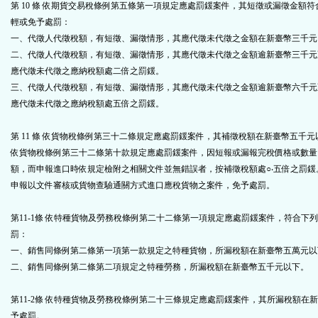
第 10 條 依期貨交易稅條例第五條第一項規定應處罰鍰案件，其短徵或漏徵金額
輕或免予處罰：
一、代徵人代徵稅額，有短徵、漏徵情形，其應代徵未代徵之金額在新臺幣三千元
二、代徵人代徵稅額，有短徵、漏徵情形，其應代徵未代徵之金額逾新臺幣三千元
應代徵未代徵之應納稅額處二倍之罰鍰。
三、代徵人代徵稅額，有短徵、漏徵情形，其應代徵未代徵之金額逾新臺幣六千元
應代徵未代徵之應納稅額處五倍之罰鍰。
第 11 條 依貨物稅條例第三十二條規定應處罰鍰案件，其補徵稅額在新臺幣五千
依貨物稅條例第三十二條第十款規定應處罰鍰案件，因短報或漏報完稅價格或數量
額，而申報進口時依規定檢附之相關文件並無錯誤者，按補徵稅額處○‧五倍之罰鍰
申報以文件審核或貨物查驗通關方式進口應稅貨物之案件，免予處罰。
第11-1條
依特種貨物及勞務稅條例第二十二條第一項規定應處罰鍰案件，符合下列
罰：
一、銷售同條例第二條第一項第一款規定之特種貨物，所漏稅額在新臺幣五萬元以
二、銷售同條例第二條第二項規定之特種勞務，所漏稅額在新臺幣五千元以下。
第11-2條 依特種貨物及勞務稅條例第二十三條規定應處罰鍰案件，其所漏稅額在
予處罰。