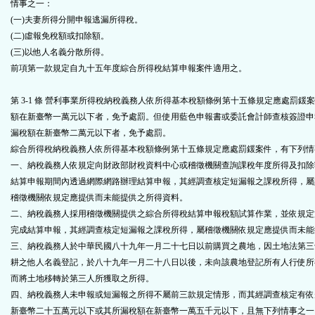
情事之一：
(一)夫妻所得分開申報逃漏所得稅。
(二)虛報免稅額或扣除額。
(三)以他人名義分散所得。
前項第一款規定自九十五年度綜合所得稅結算申報案件適用之。
第 3-1 條 營利事業所得稅納稅義務人依所得基本稅額條例第十五條規定應處罰鍰
額在新臺幣一萬元以下者，免予處罰。但使用藍色申報書或委託會計師查核簽證申
漏稅額在新臺幣二萬元以下者，免予處罰。
綜合所得稅納稅義務人依所得基本稅額條例第十五條規定應處罰鍰案件，有下列情
一、納稅義務人依規定向財政部財稅資料中心或稽徵機關查詢課稅年度所得及扣除
結算申報期間內透過網際網路辦理結算申報，其經調查核定短漏報之課稅所得，屬
稽徵機關依規定應提供而未能提供之所得資料。
二、納稅義務人採用稽徵機關提供之綜合所得稅結算申報稅額試算作業，並依規定
完成結算申報，其經調查核定短漏報之課稅所得，屬稽徵機關依規定應提供而未能
三、納稅義務人於中華民國八十九年一月二十七日以前購買之農地，因土地法第三
耕之他人名義登記，於八十九年一月二十八日以後，未向該農地登記所有人行使所
而將土地移轉於第三人所獲取之所得。
四、納稅義務人未申報或短漏報之所得不屬前三款規定情形，而其經調查核定有依
新臺幣二十五萬元以下或其所漏稅額在新臺幣一萬五千元以下，且無下列情事之一