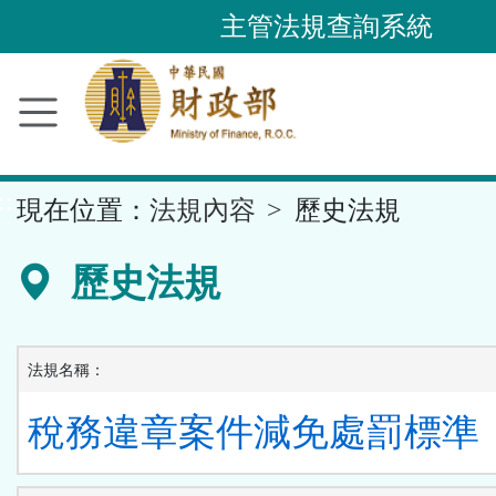
跳
主管法規查詢系統
到
主
要
內
容
::
現在位置：
法規內容
歷史法規
區
塊
歷史法規
法規名稱：
稅務違章案件減免處罰標準