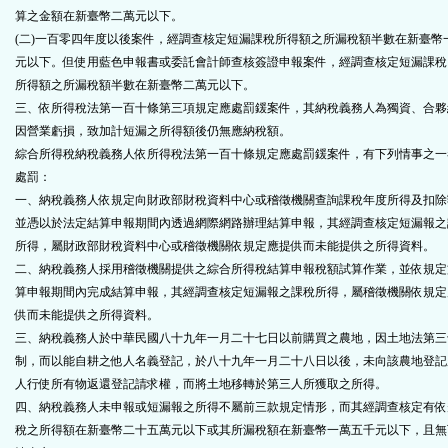
算之金額在新臺幣二萬元以下。
(二)一百零四年度以後案件，經調查核定短漏課稅所得額之所漏稅額半數在新臺幣
元以下。但使用藍色申報書或委託會計師查核簽證申報案件，經調查核定短漏課稅
所得額之所漏稅額半數在新臺幣二萬元以下。
三、依所得稅法第一百十條第三項規定應處罰鍰案件，其納稅義務人為獨資、合夥
因營業虧損，致加計短漏之所得額後仍無應納稅額。
綜合所得稅納稅義務人依所得稅法第一百十條規定應處罰鍰案件，有下列情事之一
處罰：
一、納稅義務人依規定向財政部財稅資料中心或稽徵機關查詢課稅年度所得及扣除
並憑以於法定結算申報期間內透過網際網路辦理結算申報，其經調查核定短漏報之
所得，屬財政部財稅資料中心或稽徵機關依規定應提供而未能提供之所得資料。
二、納稅義務人採用稽徵機關提供之綜合所得稅結算申報稅額試算作業，並依規定
算申報期間內完成結算申報，其經調查核定短漏報之課稅所得，屬稽徵機關依規定
供而未能提供之所得資料。
三、納稅義務人於中華民國八十九年一月二十七日以前購買之農地，因土地法第三
制，而以能自耕之他人名義登記，於八十九年一月二十八日以後，未向該農地登記
人行使所有物返還登記請求權，而將土地移轉於第三人所獲取之所得。
四、納稅義務人未申報或短漏報之所得不屬前三款規定情形，而其經調查核定有依
稅之所得額在新臺幣二十五萬元以下或其所漏稅額在新臺幣一萬五千元以下，且無