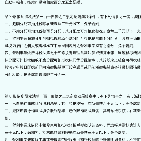
自動申報者，按應扣繳稅額處百分之五之罰鍰。
第 7 條
依所得稅法第一百十四條之二規定應處罰鍰案件，有下列情事之一者，減
一、超額分配可扣抵稅額在新臺幣三千元以下，免予處罰。
二、不應分配可扣抵稅額而予分配，其分配之可扣抵稅額在新臺幣三千元以下，免
三、營利事業超額分配可扣抵稅額或不應分配可扣抵稅額而予分配者，其股份係由
國境內居住之個人或總機構在中華民國境外之營利事業持有之部分，免予處罰。
四、營利事業依所得稅法第七十五條規定辦理當期決算或清算申報，嗣經稽徵機關
額分配可扣抵稅額或不應分配可扣抵稅額而予分配情事，其於股東之綜合所得稅結
報法定申報日開始前已向稽徵機關更正股利憑單或已依稽徵機關責令補繳期限補繳
分配稅款，按應處罰鍰減輕二分之一。
第 8 條 依所得稅法第一百十四條之三規定應處罰鍰案件，有下列情事之一者，減
一、已自動補報或填發股利憑單，其可扣抵稅額，在新臺幣六千元以下，免予處罰
二、經限期責令補報或填發股利憑單，已依限補報或填發，其可扣抵稅額，在新臺
罰。
三、營利事業未依限申報股東可扣抵稅額帳戶變動明細資料，而該帳戶當期應計入
三千元以下，致期初、期末餘額資料變動在新臺幣三千元以下，免予處罰。
四、營利事業未依限申報或未據實申報股東可扣抵稅額帳戶變動明細資料，不符前