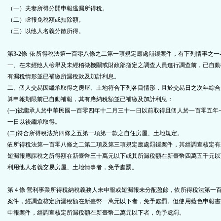
（一）夫妻所得分開申報逃漏所得稅。
（二）虛報免稅額或扣除額。
（三）以他人名義分散所得。
第3-2條
依所得稅法第一百零八條之二第一項規定應處罰鍰案件，有下列情事之一
一、在未經他人檢舉及未經稽徵機關或財政部指定之調查人員進行調查前，已自動
有漏稅情形並已補繳所漏稅款及加計利息。
二、個人交易因繼承取得之房屋、土地符合下列各目情形，且於交易日之次年綜合
算申報期限前已自動補報，其有應納稅額並已補繳及加計利息：
(一)被繼承人於中華民國一百零四年十二月三十一日以前取得且個人於一百零五年
一日以後繼承取得。
(二)符合所得稅法第四條之五第一項第一款之自住房屋、土地規定。
依所得稅法第一百零八條之二第二項及第三項規定應處罰鍰案件，其經調查核定有
短漏報應課稅之所得額在新臺幣三十萬元以下或其所漏稅額在新臺幣四萬五千元以
利用他人名義交易房屋、土地情事者，免予處罰。
第 4 條 營利事業所得稅納稅義務人未申報或短漏報未分配盈餘，依所得稅法第一
案件，經調查核定所漏稅額在新臺幣一萬元以下者，免予處罰。但使用藍色申報書
申報案件，經調查核定所漏稅額在新臺幣二萬元以下者，免予處罰。