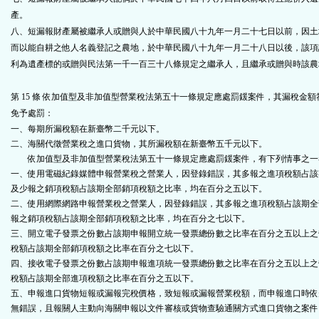
產。
八、短漏報財產屬被繼承人或贈與人於中華民國八十九年一月二十七日以前，因土
而以能自耕之他人名義登記之農地，於中華民國八十九年一月二十八日以後，該項
利為遺產標的或贈與民法第一千一百三十八條規定之繼承人，且繼承或贈與時該農
第 15 條
依加值型及非加值型營業稅法第五十一條規定應處罰鍰案件，其漏稅金額
免予處罰：
一、每期所漏稅額在新臺幣二千元以下。
二、海關代徵營業稅之進口貨物，其所漏稅額在新臺幣五千元以下。
依加值型及非加值型營業稅法第五十一條規定應處罰鍰案件，有下列情事之一
一、使用電磁紀錄媒體申報營業稅之營業人，因登錄錯誤，其多報之進項稅額占該
及少報之銷項稅額占該期全部銷項稅額之比率，均在百分之五以下。
二、使用網際網路申報營業稅之營業人，因登錄錯誤，其多報之進項稅額占該期全
報之銷項稅額占該期全部銷項稅額之比率，均在百分之七以下。
三、開立電子發票之份數占該期申報開立統一發票總份數之比率在百分之五以上之
稅額占該期全部銷項稅額之比率在百分之七以下。
四、接收電子發票之份數占該期申報進項統一發票總份數之比率在百分之五以上之
稅額占該期全部進項稅額之比率在百分之五以下。
五、申報進口貨物短報或漏報完稅價格，致短報或漏報營業稅額，而申報進口時依
無錯誤，且報關人主動向海關申報以文件審核或貨物查驗通關方式進口貨物之案件