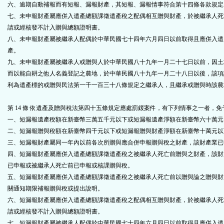
六、逾期自動補報而有短報、漏報財產，其短報、漏報情事符合第十四條各款規定
七、未申報財產屬應併入遺產總額課徵遺產稅之配偶相互贈與財產，於被繼承人死
請或經核發不計入贈與總額證明書。
八、未申報財產屬被繼承人配偶於中華民國七十四年六月四日以前取得且應併入遺
產。
九、未申報財產屬被繼承人或贈與人於中華民國八十九年一月二十七日以前，因土
而以能自耕之他人名義登記之農地，於中華民國八十九年一月二十八日以後，該項
利為遺產標的或贈與民法第一千一百三十八條規定之繼承人，且繼承或贈與時該農
第 14 條 依遺產及贈與稅法第四十五條規定應處罰鍰案件，有下列情事之一者，免
一、短漏報遺產稅額在新臺幣三萬五千元以下或短漏報遺產淨額在新臺幣六十萬元
二、短漏報贈與稅額在新臺幣四千元以下或短漏報贈與財產淨額在新臺幣十萬元以
三、短漏報財產屬同一年內以前各次所贈與應合併申報贈與稅之財產，該財產業已
四、短漏報財產屬應併入遺產總額課徵遺產稅之被繼承人死亡前贈與之財產，該財
已申報或被繼承人死亡前已申報或核課贈與稅。
五、短漏報財產屬應併入遺產總額課徵遺產稅之被繼承人死亡前以贈與論之贈與財
關通知期限補報贈與稅或提出說明。
六、短漏報財產屬應併入遺產總額課徵遺產稅之配偶相互贈與財產，於被繼承人死
請或經核發不計入贈與總額證明書。
七、短漏報財產屬被繼承人配偶於中華民國七十四年六月四日以前取得且應併入遺