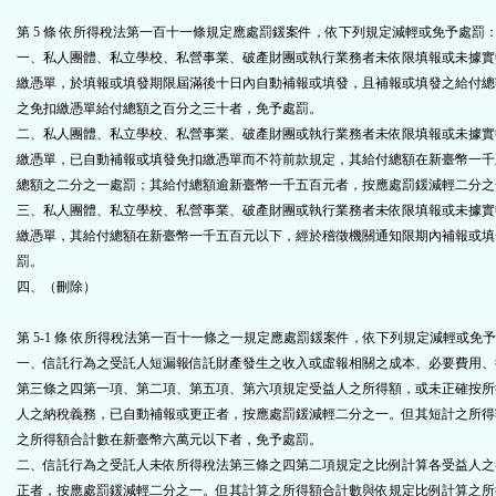
第 5 條 依所得稅法第一百十一條規定應處罰鍰案件，依下列規定減輕或免予處罰
一、私人團體、私立學校、私營事業、破產財團或執行業務者未依限填報或未據實
繳憑單，於填報或填發期限屆滿後十日內自動補報或填發，且補報或填發之給付總
之免扣繳憑單給付總額之百分之三十者，免予處罰。
二、私人團體、私立學校、私營事業、破產財團或執行業務者未依限填報或未據實
繳憑單，已自動補報或填發免扣繳憑單而不符前款規定，其給付總額在新臺幣一千
總額之二分之一處罰；其給付總額逾新臺幣一千五百元者，按應處罰鍰減輕二分之
三、私人團體、私立學校、私營事業、破產財團或執行業務者未依限填報或未據實
繳憑單，其給付總額在新臺幣一千五百元以下，經於稽徵機關通知限期內補報或填
罰。
四、（刪除）
第 5-1 條 依所得稅法第一百十一條之一規定應處罰鍰案件，依下列規定減輕或免
一、信託行為之受託人短漏報信託財產發生之收入或虛報相關之成本、必要費用、
第三條之四第一項、第二項、第五項、第六項規定受益人之所得額，或未正確按所
人之納稅義務，已自動補報或更正者，按應處罰鍰減輕二分之一。但其短計之所得
之所得額合計數在新臺幣六萬元以下者，免予處罰。
二、信託行為之受託人未依所得稅法第三條之四第二項規定之比例計算各受益人之
正者，按應處罰鍰減輕二分之一。但其計算之所得額合計數與依規定比例計算之所