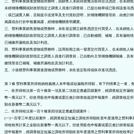
二、營利事業購進貨物或勞務時，因銷售人未給與致無法取得合法憑證，在未經他
未經稽徵機關或財政部指定之調查人員進行調查前，已提出檢舉或已取得該進項憑
；或已誠實入帳，且能提示送貨單及支付貨款證明，於稽徵機關發現前，由會計師
揭露或自行於申報書揭露，經稽徵機關查明屬實。
三、營利事業銷售貨物或勞務時，未依規定開立銷售憑證交付買受人，在未經他人
經稽徵機關或財政部指定之調查人員進行調查前，已自動補開、補報，其有漏稅情
已補繳所漏稅款及加計利息。
四、營利事業銷售貨物或勞務時，誤用前期之統一發票交付買受人，在未經他人檢
稽徵機關或財政部指定之調查人員進行調查前，已自動向主管稽徵機關報備，其有
繳情形並已補報、補繳所漏稅款及加計利息。
五、小規模營利事業購進貨物或勞務時，未依規定取得或保存進項憑證。
第 3 條
營利事業所得稅納稅義務人未申報或短漏報所得額，有下列情事之一者，
一、依所得稅法第一百十條第一項及第二項規定應處罰鍰案件，經調查核定所漏稅
幣一萬元以下。但使用藍色申報書或委託會計師查核簽證申報案件，經調查核定所
額在新臺幣二萬元以下。
二、依所得稅法第一百十條第四項規定應處罰鍰案件：
(一)一百零三年度以前案件，經調查核定短漏之課稅所得額依當年度適用之營利事
得稅稅率計算之金額在新臺幣一萬元以下。但使用藍色申報書或委託會計師查核簽
證申報案件，經調查核定短漏之課稅所得額依當年度適用之營利事業所得稅稅率計