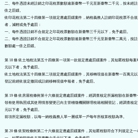
二、每件憑證未經註銷之印花稅票數額逾新臺幣一千元至新臺幣二千元，按未經註
倍之罰鍰。
依印花稅法第二十四條第一項規定應處罰鍰案件，納稅義務人註銷印花稅票不合規
者，減輕或免予處罰：
一、每件憑證註銷不合規定之印花稅票數額在新臺幣三千元以下，免予處罰。
二、每件憑證註銷不合規定之印花稅票數額逾新臺幣三千元至新臺幣二萬元，按註
數額處一倍之罰鍰。
第 18 條 依土地稅法第五十四條第一項第一款規定應處罰鍰案件，其短匿稅額每
元以下者，免予處罰。
依土地稅法第五十四條第二項規定應處罰鍰案件，其移轉現值在新臺幣一百萬元以
登記前經依規定撤回或註銷移轉現值申報者，免予處罰。
第 19 條 依房屋稅條例第十六條規定應處罰鍰案件，經調查核定所漏稅額在新臺
領有使用執照或其使用情形變更已向主管稽徵機關辦理稅籍相關登記，經調查核定
元以下者，免予處罰。
前項所定漏稅額，以每一納稅義務人單一層或單一戶每年所核算稅額為準。
第 20 條 依契稅條例第二十六條規定應處罰鍰案件，其短匿稅額符合下列規定之