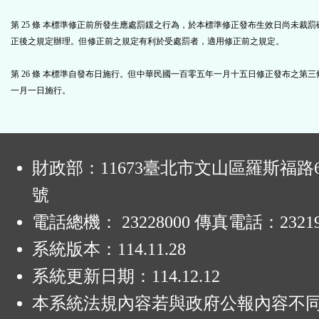
第 25 條 本標準修正前所發生應處罰鍰之行為，於本標準修正發布生效日尚未裁
正後之規定辦理。但修正前之規定有利於受處罰者，適用修正前之規定。
第 26 條
本標準自發布日施行。但中華民國一百零五年一月十五日修正發布之第三
一月一日施行。
:
財政部：11673臺北市文山區羅斯福路6
號
電話總機： 23228000 傳真電話：23219
系統版本：
114.11.28
系統更新日期：
114.12.12
本系統法規內容若與政府公報內容不