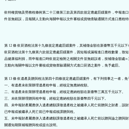
依特種貨物及勞務稅條例第二十三條第三款及第四款規定應處罰鍰案件，申報進口
件並無錯誤，且報關人主動向海關申報以文件審核或貨物查驗通關方式進口應稅特
第 12 條 依菸酒稅法第十九條規定應處罰鍰案件，其補徵金額在新臺幣五千元以
依菸酒稅法第十九條第六款規定應處罰鍰案件，因短報或漏報進口應稅數量，致短
品健康福利捐，而申報進口時依規定檢附之相關文件並無錯誤者，按補徵金額處○‧
主動向海關申報以文件審核或貨物查驗通關方式進口菸酒之案件，免予處罰。
第 13 條 依遺產及贈與稅法第四十四條規定應處罰鍰案件，有下列情事之一者，免
一、有遺產未依限辦理遺產稅申報，經核定無應納稅額。
二、有遺產未依限辦理遺產稅申報，經核定應納稅額在新臺幣三萬五千元以下。
三、未依限辦理贈與稅申報，經核定應納稅額在新臺幣四千元以下。
四、未申報財產屬應併入遺產總額課徵遺產稅之被繼承人死亡前贈與之財產，該財
已申報或被繼承人死亡前已申報或核課贈與稅。
五、未申報財產屬應併入遺產總額課徵遺產稅之被繼承人死亡前以贈與論之贈與財
關通知期限補報贈與稅或提出說明。