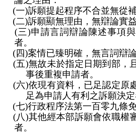
(
一
)
訴願提起程序不合並無從
(
二
)
訴願顯無理由，無辯論實
(
三
)
申請言詞辯論陳述事項與
者。
(
四
)
案情已臻明確，無言詞辯
(
五
)
無故未於指定日期到部，
事後重複申請者。
(
六
)
依現有資料，已足認定原
足為申請人有利之訴願決定
(
七
)
行政程序法第一百零九條
(
八
)
其他經本部訴願會依職權
者。