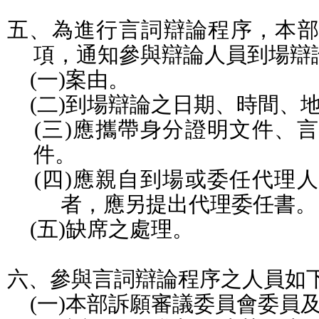
五、為進行言詞辯論程序，本
項，通知參與辯論人員到場辯
(
一
)
案由。
(
二
)
到場辯論之日期、時間、
(
三
)
應攜帶身分證明文件、言
件。
(
四
)
應親自到場或委任代理人
者，應另提出代理委任書。
(
五
)
缺席之處理。
六、參與言詞辯論程序之人員如
(
一
)
本部訴願審議委員會委員