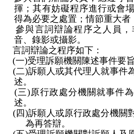
揮；其有妨礙程序進行或會
得為必要之處置；情節重大者
參與言詞辯論程序之人員，
音、錄影或攝影。
言詞辯論之程序如下：
(
一
)
受理訴願機關陳述事件要
(
二
)
訴願人或其代理人就事件
述。
(
三
)
原行政處分機關就事件為
述。
(
四
)
訴願人或原行政處分機關
為再答辯。
(
五
)
受理訴願機關對訴願人及