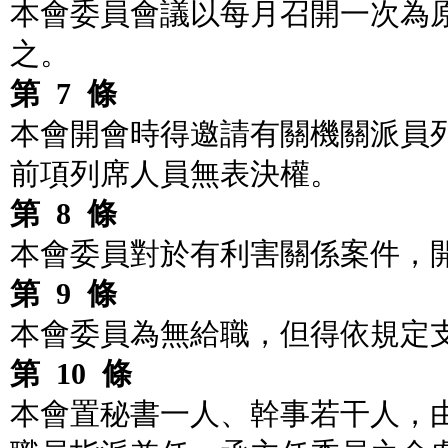
本會委員會議以每月召開一次為
之。
第
7
條
本會開會時得邀請有關機關派員
前項列席人員無表決權。
第
8
條
本會委員對於有利害關係案件，
第
9
條
本會委員為無給職，但得依規定
第
10
條
本會置秘書一人、幹事若干人，