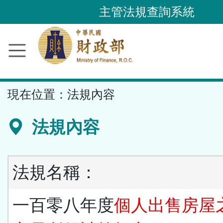
跳
主管法規查詢系統
到
主
要
內
容
::
現在位置：
法規內容
區
塊
法規內容
法規名稱：
一百零八年度
個人出售房屋