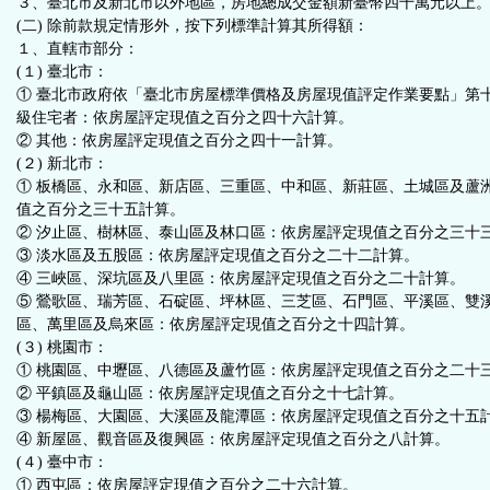
３、臺北市及新北市以外地區，房地總成交金額新臺幣四千萬元以上
(二) 除前款規定情形外，按下列標準計算其所得額：
１、直轄市部分：
(１) 臺北市：
① 臺北市政府依「臺北市房屋標準價格及房屋現值評定作業要點」第
級住宅者：依房屋評定現值之百分之四十六計算。
② 其他：依房屋評定現值之百分之四十一計算。
(２) 新北市：
① 板橋區、永和區、新店區、三重區、中和區、新莊區、土城區及蘆
值之百分之三十五計算。
② 汐止區、樹林區、泰山區及林口區：依房屋評定現值之百分之三十
③ 淡水區及五股區：依房屋評定現值之百分之二十二計算。
④ 三峽區、深坑區及八里區：依房屋評定現值之百分之二十計算。
⑤ 鶯歌區、瑞芳區、石碇區、坪林區、三芝區、石門區、平溪區、雙
區、萬里區及烏來區：依房屋評定現值之百分之十四計算。
(３) 桃園市：
① 桃園區、中壢區、八德區及蘆竹區：依房屋評定現值之百分之二十
② 平鎮區及龜山區：依房屋評定現值之百分之十七計算。
③ 楊梅區、大園區、大溪區及龍潭區：依房屋評定現值之百分之十五
④ 新屋區、觀音區及復興區：依房屋評定現值之百分之八計算。
(４) 臺中市：
① 西屯區：依房屋評定現值之百分之二十六計算。