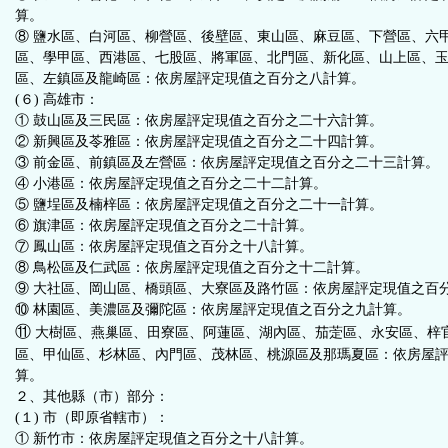
算。
⑧ 鹽水區、白河區、柳營區、後壁區、東山區、麻豆區、下營區、六
區、學甲區、西港區、七股區、將軍區、北門區、新化區、山上區、
區、左鎮區及龍崎區：依房屋評定現值之百分之八計算。
(６) 高雄市：
① 鼓山區及三民區：依房屋評定現值之百分之二十六計算。
② 新興區及苓雅區：依房屋評定現值之百分之二十四計算。
③ 前金區、前鎮區及左營區：依房屋評定現值之百分之二十三計算。
④ 小港區：依房屋評定現值之百分之二十二計算。
⑤ 鹽埕區及楠梓區：依房屋評定現值之百分之二十一計算。
⑥ 旗津區：依房屋評定現值之百分之二十計算。
⑦ 鳳山區：依房屋評定現值之百分之十八計算。
⑧ 鳥松區及仁武區：依房屋評定現值之百分之十二計算。
⑨ 大社區、岡山區、橋頭區、大寮區及路竹區：依房屋評定現值之百
⑩ 林園區、美濃區及彌陀區：依房屋評定現值之百分之九計算。
⑪
大樹區、燕巢區、田寮區、阿蓮區、湖內區、茄萣區、永安區、梓
區、甲仙區、杉林區、內門區、茂林區、桃源區及那瑪夏區：依房屋
算。
２、其他縣（市）部分：
(１) 市（即原省轄市）：
① 新竹市：依房屋評定現值之百分之十八計算。