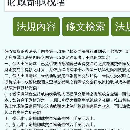
財政部賦稅署
法
法規內容
條文檢索
法
規
功
茲依據所得稅法第十四條第一項第七類及同法施行細則第十七條之二
之房屋屬同法第四條之四第一項規定範圍者，不適用本規定）：
能
一、個人出售房屋，已提供或稽徵機關已查得交易時之實際成交金額
財產交易所得額之計算，應依所得稅法第十四條第一項第七類相關規
二、個人出售房屋，未依前點規定申報房屋交易所得、未提供交易時
按
取得成本，或稽徵機關未查得交易時之實際成交金額或原始取得成本
標準計算其所得額：
鈕
(一) 稽徵機關僅查得或納稅義務人僅提供交易時之實際成交金額，而
本，如符合下列情形之一，應以查得之實際房地總成交金額，按出售
告土地現值及房屋評定現值總額之比例計算歸屬房屋之收入，再以該
區
其出售房屋之所得額：
１、臺北市，房地總成交金額新臺幣七千萬元以上。
２、新北市，房地總成交金額新臺幣六千萬元以上。