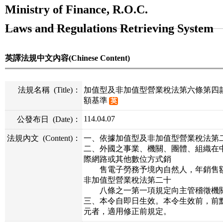
Ministry of Finance, R.O.C.
Laws and Regulations Retrieving System
英譯法規中文內容(Chinese Content)
法規名稱
(Title)
：
加值型及非加值型營業稅法第六條第四
額基準
英
114.04.07
公發布日
(Date)
：
法規內文
(Content)
：
一、依據加值型及非加值型營業稅法第
二、外國之事業、機關、團體、組織在
際網路或其他數位方式銷
售電子勞務予境內自然人，年銷售額
非加值型營業稅法第二十
八條之一第一項規定向主管稽徵機關
三、本令自即日生效。本令生效前，前
元者，適用修正前規定。