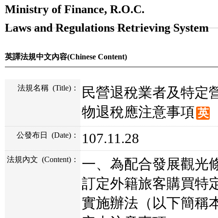
Ministry of Finance, R.O.C.
Laws and Regulations Retrieving System
英譯法規中文內容(Chinese Content)
法規名稱
(Title)
：
民營退稅業者及特定
物退稅應注意事項
英
107.11.28
公發布日
(Date)
：
法規內文
(Content)
：
一、為配合發展觀光
訂定外籍旅客購買特
實施辦法（以下簡稱