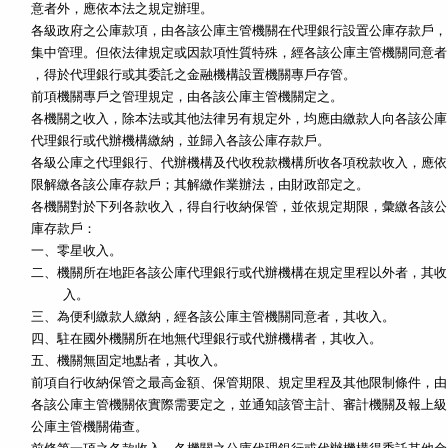
各級政府之公庫款項，由各該公庫主管機關在代理銀行設置公庫存款戶，

集中管理。但依法律規定或因款項性質特殊，經各該公庫主管機關同意者

，得於代理銀行或其委託之金融機構設置機關專戶存管。

各機關之收入，除本法或其他法律另有規定外，均應由繳款人向各該公庫

各級公庫之代理銀行、代辦機構及代收稅款機構所收各項稅款收入，應依

各機關對於下列各款收入，得自行收納保管，並依規定期限，彙繳各該公

庫存款戶：

一、零星收入。

二、機關所在地距各該公庫代理銀行或代辦機構在規定里程以外者，其收

    入。

三、為便利繳款人繳納，經各該公庫主管機關同意者，其收入。

四、駐在國外機關所在地無代理銀行或代辦機構者，其收入。

五、機關無固定地點者，其收入。

前項自行收納保管之最高金額、保管期限、規定里程及其他限制條件，由

各該公庫主管機關依實際需要定之，並通知該管主計、審計機關及報上級
