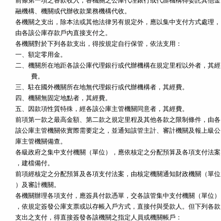
前條第一項之各款收入，各機關之公庫代理銀行或代辦機構得委託其他金

各機關之支出，除本法或其他法律另有規定外，應以集中支付方式處理，

各機關對於下列各款支出，得按規定自行保管，依法支用：

一、額定零用金。

二、機關所在地距各該公庫代理銀行或代辦機構在規定里程以外者，其經

    費。

三、駐在國外機關所在地無代理銀行或代辦機構者，其經費。

四、機關無固定地點者，其經費。

五、因款項性質特殊，經各該公庫主管機關同意者，其經費。

前項第一款之最高金額、第二款之規定里程及其他各款之限制條件，由各

該公庫主管機關依實際需要定之，並通知該管主計、審計機關及報上級公

各級政府之集中支付機關（單位），應依核定之分配預算及各項支付法案

，建檔備付。

前項經核定之分配預算及各項支付法案，由核定機關通知財政機關（單位

各機關辦理各項支付，應簽具付款憑單，交各該管集中支付機關（單位）

，依規定簽發公庫支票或以存帳入戶方式，直接付與受款人。但下列各款

支出之支付，得直接簽發各該機關之指定人員或機關帳戶：
