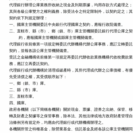
代理銀行辦理公庫業務所收納之現金及到期票據，均用存款方式處理之；

其與各級公庫雙方之權利義務，除受法令之特定限制外，以契約定之；其

契約依下列規定辦理：

一、國庫主管機關委託中央銀行代理國庫之契約，應報行政院備查。

二、直轄市、縣（市）、鄉（鎮、市）庫主管機關委託銀行代理公庫之契

    約，應報國庫主管機關或縣庫主管機關備查。

代理銀行依前條第一項規定轉委託代辦機構代辦公庫事務，應訂立轉委託

契約，並報各該公庫主管機關備查。

受託之金融機構依前條第一項規定再委託代辦收款業務機構代收稅費款業

代理銀行或代辦機構於清理或破產時，其所代理或代辦之公庫債權，有優

先受清償之權，其受償順序如下：

一、鄉（鎮、市）庫。

二、縣（市）庫。

三、直轄市庫。

政府各機關（以下簡稱各機關）關於現金、票據、證券之出納、保管、移

轉及財產之契據等之保管事務，除本法、其他法律或地方政府財產管理自

治條例另有規定外，均應由代理銀行或代辦機構辦理之。

各機關所管之特種基金，除營業基金、信託基金及經各該公庫主管機關同
