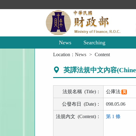
Main
Content
Area
News
Searching
:::
Location：
News
Content
英譯法規中文內容(Chinese 
法規名稱
(Title)
：
公庫法
英
公發布日
(Date)
：
098.05.06
法規內文
(Content)
：
第 1 條