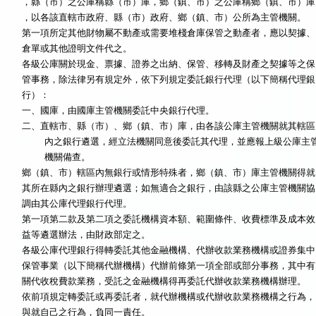
，縣（市）之公庫稱縣（市）庫，鄉（鎮、市）之公庫稱鄉（鎮、市）庫

，以各該直轄市政府、縣（市）政府、鄉（鎮、市）公所為主管機關。

第一項所定其他財物屬不動產或需要堆棧倉庫保管之動產者，應以契據、

各級公庫關於現金、票據、證券之出納、保管、移轉及財產之契據等之保

管事務，除法律另有規定外，依下列規定委託銀行代理（以下簡稱代理銀

行）：

一、國庫，由國庫主管機關委託中央銀行代理。

二、直轄市、縣（市）、鄉（鎮、市）庫，由各該公庫主管機關就其轄區

    內之銀行遴選，經立法機關同意後委託其代理，並應報上級公庫主管

    機關備查。

鄉（鎮、市）轄區內無銀行或情形特殊者，鄉（鎮、市）庫主管機關得就

其所在縣內之銀行辦理遴選；如無適合之銀行，由該縣之公庫主管機關協

調由其公庫代理銀行代理。

第一項第二款及第二項之委託機構資本額、範圍條件、收費標準及成本效

各級公庫代理銀行得轉委託其他金融機構、代辦收款業務機構或證券集中

保管事業（以下簡稱代辦機構）代辦前條第一項全部或部分事務，其中有

關代收稅費款業務，受託之金融機構得再委託代辦收款業務機構辦理。

依前項規定轉委託或再委託者，就代辦機構或代辦收款業務機構之行為，
