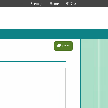
:::
Sitemap
Home
中文版
Print