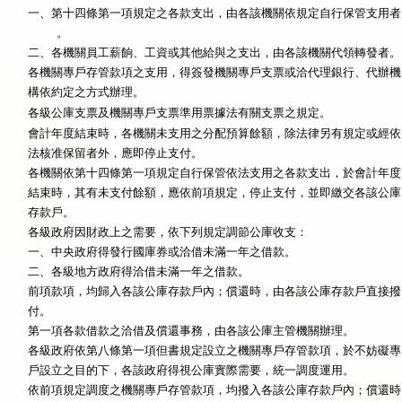
一、第十四條第一項規定之各款支出，由各該機關依規定自行保管支用者

    。

各機關專戶存管款項之支用，得簽發機關專戶支票或洽代理銀行、代辦機

會計年度結束時，各機關未支用之分配預算餘額，除法律另有規定或經依

法核准保留者外，應即停止支付。

各機關依第十四條第一項規定自行保管依法支用之各款支出，於會計年度

結束時，其有未支付餘額，應依前項規定，停止支付，並即繳交各該公庫

各級政府因財政上之需要，依下列規定調節公庫收支：

一、中央政府得發行國庫券或洽借未滿一年之借款。

二、各級地方政府得洽借未滿一年之借款。

前項款項，均歸入各該公庫存款戶內；償還時，由各該公庫存款戶直接撥

付。

各級政府依第八條第一項但書規定設立之機關專戶存管款項，於不妨礙專

戶設立之目的下，各該政府得視公庫實際需要，統一調度運用。

依前項規定調度之機關專戶存管款項，均撥入各該公庫存款戶內；償還時
