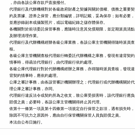
代理銀行及代辦機構對於各級政府財產之契據與關於債權、債務之重要契

約及票據、證券之保管，應分類編號，詳明記載，妥為保存；如有必要，

並應抄錄副本或攝製照片，或以電磁紀錄之儲存體保存。

各機關對於前項委託保管事務，應隨時注意其兌償期限，並定期派員清點

代理銀行及代辦機構經辦各級公庫業務，各該公庫主管機關得隨時派員查

核。

各級公庫主管機關查核代理銀行轉委託代辦機構之庫務，發現有違背契約

情事時，得函洽代理銀行，由代理銀行依約處理。

各級公庫代理銀行對於代辦機構經辦之庫務，亦得隨時派員查核，發現違

公庫之審計事務，由各該管審計機關辦理之；代理銀行或代辦機構關於代

代理銀行違反法令或契約所為之收支，致公庫受損害時，該代理銀行應負

賠償之責；必要時，各該公庫主管機關得終止其代理。

依第十一條第一項及第十四條第一項規定自行保管之款項，遇有損失時，

本法自公布日施行。