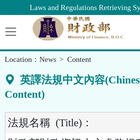
Main
Laws and Regulations Retrieving S
Content
Area
::
Location：
News
Content
英譯法規中文內容(Chines
Content)
法規名稱
(Title)
：